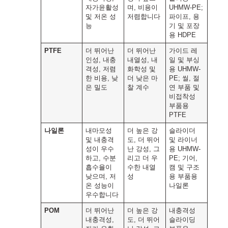
자가윤활성
며, 비용이
UHMW-PE;
및 저온 성
저렴합니다
파이프, 용
능
기 및 포장
용 HDPE
PTFE
더 뛰어난
더 뛰어난
가이드 레
인성, 내충
내열성, 내
일 및 부싱
격성, 저렴
화학성 및
용 UHMW-
한 비용, 낮
더 낮은 마
PE; 씰, 절
은 밀도
찰 계수
연 부품 및
비접착성
부품용
PTFE
나일론
내마모성
더 높은 강
슬라이더
및 내충격
도, 더 뛰어
및 라이너
성이 우수
난 강성, 그
용 UHMW-
하고, 수분
리고 더 우
PE; 기어,
흡수율이
수한 내열
캠 및 구조
낮으며, 저
성
용 부품용
온 성능이
나일론
우수합니다
POM
더 뛰어난
더 높은 강
내충격성
내충격성,
도, 더 뛰어
슬라이딩