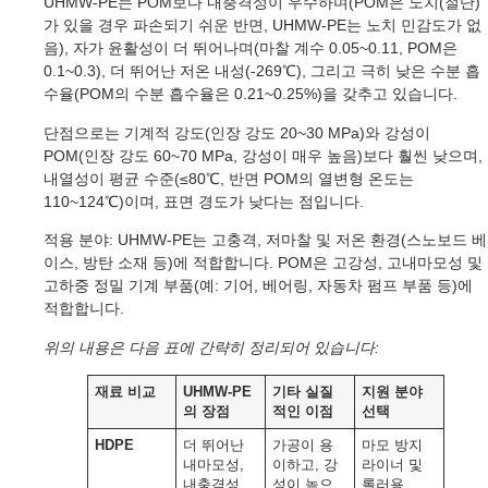
UHMW-PE는 POM보다 내충격성이 우수하며(POM은 노치(절단)
가 있을 경우 파손되기 쉬운 반면, UHMW-PE는 노치 민감도가 없
음), 자가 윤활성이 더 뛰어나며(마찰 계수 0.05~0.11, POM은
0.1~0.3), 더 뛰어난 저온 내성(-269℃), 그리고 극히 낮은 수분 흡
수율(POM의 수분 흡수율은 0.21~0.25%)을 갖추고 있습니다.
단점으로는 기계적 강도(인장 강도 20~30 MPa)와 강성이
POM(인장 강도 60~70 MPa, 강성이 매우 높음)보다 훨씬 낮으며,
내열성이 평균 수준(≤80℃, 반면 POM의 열변형 온도는
110~124℃)이며, 표면 경도가 낮다는 점입니다.
적용 분야: UHMW-PE는 고충격, 저마찰 및 저온 환경(스노보드 베
이스, 방탄 소재 등)에 적합합니다. POM은 고강성, 고내마모성 및
고하중 정밀 기계 부품(예: 기어, 베어링, 자동차 펌프 부품 등)에
적합합니다.
위의 내용은 다음 표에 간략히 정리되어 있습니다:
재료 비교
UHMW-PE
기타 실질
지원 분야
의 장점
적인 이점
선택
HDPE
더 뛰어난
가공이 용
마모 방지
내마모성,
이하고, 강
라이너 및
내충격성,
성이 높으
롤러용