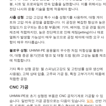
봉, 시트 및 프로파일의 연속 압출을 실현합니다. 이를 위해서는 저
전단 나사와 윤활 기술을 함께 적용해야 합니다.
사출 성형
: 고압·고강성 특수 사출 성형기를 사용하며, 대형 게이
트와 고압·저속 공정을 결합합니다. 이 공정은 복잡한 형상과 높은
정밀도가 요구되는 중소형 부품(예: 기어, 베어링, 인공 관절 등)의
제조에 적합하지만, 높은 전단력으로 인해 제팅(jetting)이나 재료
열화가 발생할 가능성이 매우 높으므로 공정 제어에 대한 요구 사
항이 매우 까다롭습니다.
블로우 성형:
UHMW-PE 용융물의 우수한 처짐 저항성을 활용하
여, 대형 중공 용기(연료 탱크 및 대형 드럼 등)와 고성능 필름 제조
에 적합합니다.
기타 특수 성형 공정: 젤 스피닝(고강도 및 고탄성률 섬유 생산에
사용됨), 고체 상태 압출, 고주파 가공 등, 특정 고부가가치 제품에
적합한 공정.
CNC 가공
UHMW-PE로 초기 성형된 부품은 CNC 공작기계로 가공할 수 있
습니다. 일반적인 가공 공정으로는 다음이 있습니다.
밀링
, 선반 가
공, 드릴링, 슬롯 가공, 모따기 및 특수 형상의 윤곽 캐비티 가공;