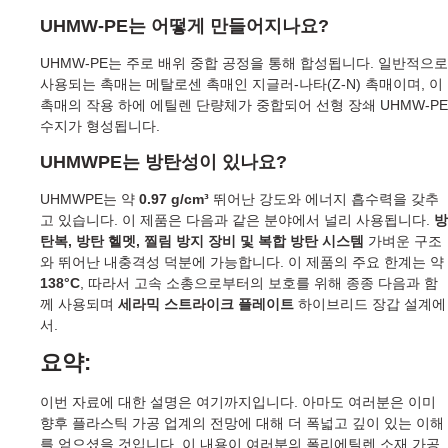
UHMW-PE는 어떻게 만들어지나요?
UHMW-PE는 주로 배위 중합 공정을 통해 합성됩니다. 일반적으로
사용되는 촉매는 메탈로센 촉매인 지글러-나타(Z-N) 촉매이며, 이
촉매의 작용 하에 에틸렌 단량체가 중합되어 선형 장쇄 UHMW-PE
수지가 형성됩니다.
UHMWPE는 방탄성이 있나요?
UHMWPE는 약
0.97 g/cm³
뛰어난 강도와 에너지 흡수력을 갖추
고 있습니다. 이 제품은 다음과 같은 분야에서 널리 사용됩니다.
방
탄복, 방탄 헬멧, 찔림 방지 장비 및 복합 방탄 시스템
가벼운 구조
와 뛰어난 내충격성 덕분에 가능합니다. 이 제품의 주요 한계는 약
138°C
, 따라서 고속 소총으로부터의 보호를 위해 종종 다음과 함
께 사용되며
세라믹 스트라이크 플레이트
하이브리드 장갑 설계에
서.
요약:
이번 자료에 대한 설명은 여기까지입니다. 아마도 여러분은 이미
향후 플라스틱 가공 업계의 전망에 대해 더 폭넓고 깊이 있는 이해
를 얻으셨을 것입니다. 이 내용이 여러분의 폴리에틸렌 소재 가공