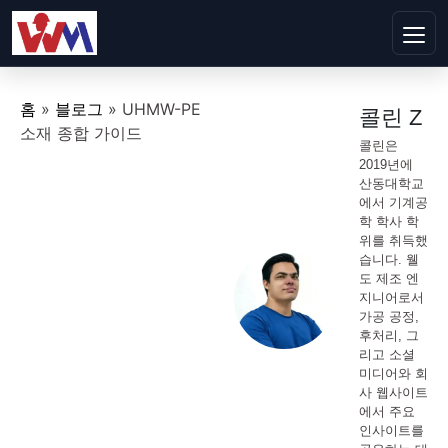
홈
»
블로그
»
UHMW-PE
콜린 Z
소재 종합 가이드
콜린은
2019년에
산동대학교
에서 기계공
학 학사 학
위를 취득했
습니다. 웰
도 제조 엔
지니어로서
가공 공정,
후처리, 그
리고 소셜
미디어와 회
사 웹사이트
에서 주요
인사이트를