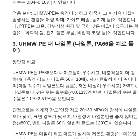
계수는 0.04~0.10임)이 있습니다.
적용 분야: UHMW-PE는 충격이 심하고 하중이 크며 저속 마찰이
발생하는 환경(베어링 좌대, 가이드 레일, 농기계 등)에 적합합니
다. PTFE는 고온, 강부식성 환경 및 극히 낮은 마찰이 요구되는 환
경(예: 화학적 씰, 전기 절연 부품, 비접착 코팅 등)에 적합합니다.
3. UHMW-PE 대 나일론 (나일론, PA66을 예로 들
어)
장단점 비교:
UHMW-PE는 PA66보다 내마모성이 우수하고, 내충격성이 더 강
하며(내충격 강도가 나일론 66의 10배), 자가 윤활성이 더 뛰어나
며(마찰 계수가 나일론보다 낮음), 저온 내성이 우수하고(-269℃),
나일론보다 낮은 수분 흡수율(<0.011%인 반면, 나일론의 수분 흡
수율은 11%~2.51%)을 보입니다.
단점으로는 기계적 강도(인장 강도 20~30 MPa)와 강성이 나일론
보다 낮고, 표면 경도가 낮으며, 내열성이 나일론만큼 좋지 않다는
점(≤80℃, 반면 나일론 66의 열변형 온도는 120℃)이 있습니다.
UHMW-PE는 마찰이 적고 마모가 심하며 저온인 환경(예: 미끄럼