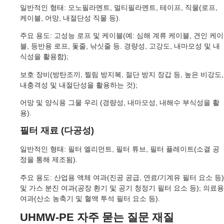
일반적인 형태: 모노필라멘트, 멀티필라멘트, 테이프, 직물(로프,
케이블, 어망, 내절단성 직물 등).
주요 용도: 고성능 로프 및 케이블(예: 심해 계류 케이블, 견인 케이
블, 등반용 로프, 돛줄, 낚싯줄 등. 경량성, 고강도, 내마모성 및 내
식성을 활용함);
보호 장비(방탄조끼, 찔림 방지복, 절단 방지 장갑 등, 높은 비강도,
내충격성 및 내절단성을 활용하는 것);
어망 및 양식용 그물 우리 (경량성, 내마모성, 내해수 부식성을 활
용).
필터 재료 (다공성)
일반적인 형태: 필터 엘리먼트, 필터 튜브, 필터 플레이트(소결 공
정을 통해 제조됨).
주요 용도: 산업용 액체 여과(진공 공급, 연료/기계유 필터 요소 등)
및 가스 분진 여과(공장 환기 및 공기 청정기 필터 요소 등); 의료용
여과(산소 농축기 및 혈액 투석 필터 요소 등).
UHMW-PE 자주 묻는 질문
재질