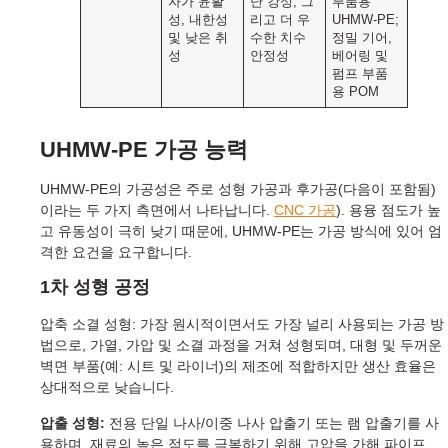
자가 윤활
난 강성, 그
부품용
성, 내한성
리고 더 우
UHMW-PE;
및 낮은 취
수한 치수
정밀 기어,
성
안정성
베어링 및
펌프 부품
용 POM
UHMW-PE 가공 능력
UHMW-PE의 가공성은 주로 성형 가공과 후가공(다음이 포함됨)
이라는 두 가지 측면에서 나타납니다.
CNC 가공
). 용융 점도가 높
고 유동성이 극히 낮기 때문에, UHMW-PE는 가공 방식에 있어 엄
격한 요건을 요구합니다.
1차 성형 공정
압축 소결 성형: 가장 원시적이면서도 가장 널리 사용되는 가공 방
법으로, 가열, 가압 및 소결 과정을 거쳐 성형되며, 대형 및 두꺼운
벽면 부품(예: 시트 및 라이너)의 제조에 적합하지만 생산 효율은
상대적으로 낮습니다.
압출 성형:
전용 단일 나사/이중 나사 압출기 또는 램 압출기를 사
용하며, 재료의 높은 점도를 극복하기 위해 고압을 가해 파이프,