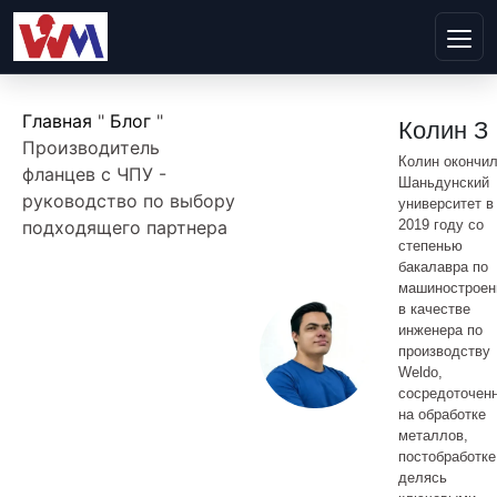
Главная
"
Блог
"
Колин З
Производитель
Колин окончи
фланцев с ЧПУ -
Шаньдунский
руководство по выбору
университет в
подходящего партнера
2019 году со
степенью
бакалавра по
машиностроен
в качестве
инженера по
производству
Weldo,
сосредоточен
на обработке
металлов,
постобработке
делясь