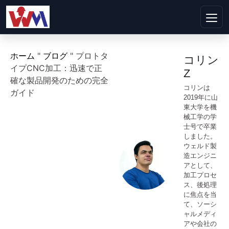
ホーム
"
ブログ
"
プロトタ
コリン
イプCNC加工：迅速で正
Z
確な製品開発のための完全
コリンは
ガイド
2019年に山
東大学を機
械工学の学
士号で卒業
しました。
ウェルド製
造エンジニ
アとして、
加工プロセ
ス、後処理
に焦点を当
て、ソーシ
ャルメディ
アや会社の