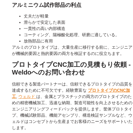
アルミニウム試作部品の利点
丈夫だが軽量
滑らかで安定した表面
一貫性の高い内部構造
コーティング、陽極酸化処理、研磨に適している。
放熱部品に有用
アルミのプロトタイプは、大量生産に移行する前に、エンジニア
が機械的要因と熱的要因の両方を検証するのに役立ちます。
プロトタイプCNC加工の見積もり依頼 -
Weldoへのお問い合わせ
信頼できる製造パートナーは、信頼できるプロトタイプの品質を
達成するために不可欠です。経験豊富な
プロトタイプのCNC加
工
,
ウェルド
は、金属とプラスチックの両方のプロトタイプのた
めの精密機械加工、迅速な納期、製造可能性を向上させるための
エンジニアリングフィードバックを提供します。筐体プロトタイ
プ、機械試験部品、機能アセンブリ、構造検証サンプルなど、ウ
ェルドはコンセプトから生産までお客様のニーズをサポートいた
します。