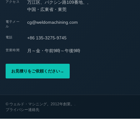
万江区、バクシン路109番地、,
アクセス
中国・広東省・東莞
cg@weldomachining.com
電子メー
ル
+86 135-3275-9745
電話
月～金・午前9時～午後9時
営業時間
お見積りをご依頼ください
→
©
ウェルド・マシニング。2012年創業。.
プライバシー
連絡先