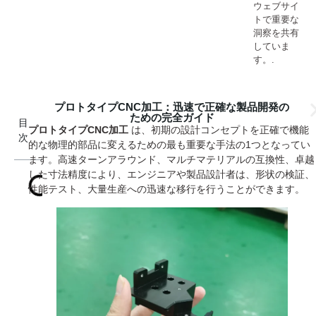
ウェブサイ
トで重要な
洞察を共有
していま
す。.
プロトタイプCNC加工：迅速で正確な製品開発の
ための完全ガイド
目
プロトタイプCNC加工
は、初期の設計コンセプトを正確で機能
次
的な物理的部品に変えるための最も重要な手法の1つとなってい
ます。高速ターンアラウンド、マルチマテリアルの互換性、卓越
した寸法精度により、エンジニアや製品設計者は、形状の検証、
性能テスト、大量生産への迅速な移行を行うことができます。