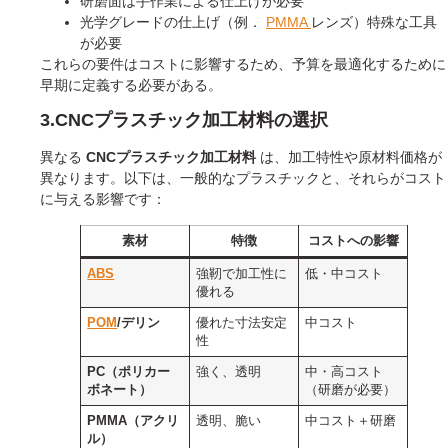
研磨面は手作業による仕上げが必要
光学グレードの仕上げ（例．
PMMA
レンズ）特殊な工具
が必要
これらの要件はコストに影響するため、予算を最適化するために
早期に定義する必要がある。
3.CNCプラスチック加工材料の選択
異なる
CNCプラスチック加工材料
は、加工特性や原材料価格が
異なります。以下は、一般的なプラスチックと、それらがコスト
に与える影響です：
素材
特徴
コストへの影響
ABS
強靭で加工性に
低・中コスト
優れる
POM
/デリン
優れた寸法安定
中コスト
性
PC（ポリカー
強く、透明
中・高コスト
ボネート）
（研磨が必要）
PMMA（アクリ
透明、脆い
中コスト＋研磨
ル）