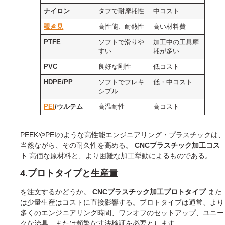
ナイロン
タフで耐摩耗性
中コスト
覗き見
高性能、耐熱性
高い材料費
PTFE
ソフトで滑りや
加工中の工具摩
すい
耗が多い
PVC
良好な剛性
低コスト
HDPE/PP
ソフトでフレキ
低・中コスト
シブル
PEI
/ウルテム
高温耐性
高コスト
PEEKやPEIのような高性能エンジニアリング・プラスチックは、
当然ながら、その耐久性を高める。
CNCプラスチック加工コス
ト
高価な原材料と、より困難な加工挙動によるものである。
4.プロトタイプと生産量
を注文するかどうか。
CNCプラスチック加工プロトタイプ
また
は少量生産はコストに直接影響する。プロトタイプは通常、より
多くのエンジニアリング時間、ワンオフのセットアップ、ユニー
クな治具、または頻繁な寸法検証を必要とします。