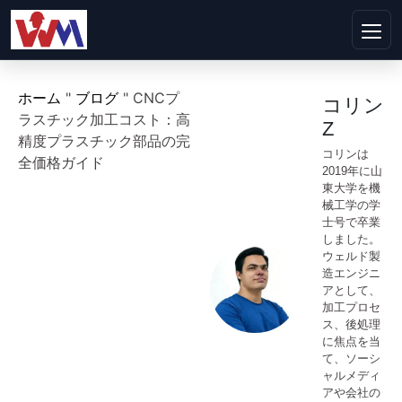
ホーム
"
ブログ
"
CNCプ
コリン
ラスチック加工コスト：高
Z
精度プラスチック部品の完
コリンは
全価格ガイド
2019年に山
東大学を機
械工学の学
士号で卒業
しました。
ウェルド製
造エンジニ
アとして、
加工プロセ
ス、後処理
に焦点を当
て、ソーシ
ャルメディ
アや会社の