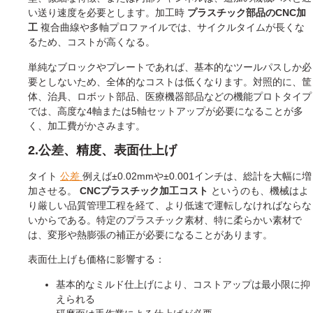
い送り速度を必要とします。加工時
プラスチック部品のCNC加
工
複合曲線や多軸プロファイルでは、サイクルタイムが長くな
るため、コストが高くなる。
単純なブロックやプレートであれば、基本的なツールパスしか必
要としないため、全体的なコストは低くなります。対照的に、筐
体、治具、ロボット部品、医療機器部品などの機能プロトタイプ
では、高度な4軸または5軸セットアップが必要になることが多
く、加工費がかさみます。
2.公差、精度、表面仕上げ
タイト
公差
例えば±0.02mmや±0.001インチは、総計を大幅に増
加させる。
CNCプラスチック加工コスト
というのも、機械はよ
り厳しい品質管理工程を経て、より低速で運転しなければならな
いからである。特定のプラスチック素材、特に柔らかい素材で
は、変形や熱膨張の補正が必要になることがあります。
表面仕上げも価格に影響する：
基本的なミルド仕上げにより、コストアップは最小限に抑
えられる