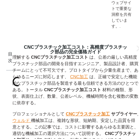
ウェブサイ
トで重要な
洞察を共有
していま
す。.
CNCプラスチック加工コスト：高精度プラスチッ
ク部品の完全価格ガイド
目
理解する
CNCプラスチック加工コスト
は、公差の厳しい高精度
次
プラスチック部品の開発を目指すエンジニア、製品設計者、購買
チームにとって不可欠です。プロトタイプから少量生産まで、あ
らゆるニーズに対応します、
CNC加工
は、正確で安定した機能
的なプラスチック部品を製造する最も信頼できる方法のひとつで
ある。トータル
CNCプラスチック加工コスト
材料の種類、形
状、表面仕上げ、数量、公差レベル、機械時間を含む複数の変数
に依存する。
プロフェッショナルとして
CNCプラスチック加工
サプライヤー
,
ウェルド
機械加工は、複雑な形状、短納期、安定した品質を得
意とする。この記事では、コストに影響するあらゆる主要因と、
適切な機械加工の選択方法について説明する。
CNCプラスチッ