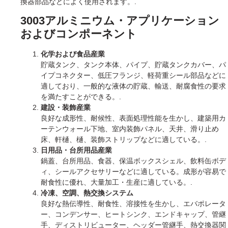
換器部品などによく使用されます。.
3003アルミニウム・アプリケーション
およびコンポーネント
化学および食品産業
貯蔵タンク、タンク本体、パイプ、貯蔵タンクカバー、パ
イプコネクター、低圧フランジ、軽荷重シール部品などに
適しており、一般的な液体の貯蔵、輸送、耐腐食性の要求
を満たすことができる。.
建設・装飾産業
良好な成形性、耐候性、表面処理性能を生かし、建築用カ
ーテンウォール下地、室内装飾パネル、天井、滑り止め
床、軒樋、樋、装飾ストリップなどに適している。.
日用品・台所用品産業
鍋蓋、台所用品、食器、保温ボックスシェル、飲料缶ボデ
ィ、シールアクセサリーなどに適している。成形が容易で
耐食性に優れ、大量加工・生産に適している。.
冷凍、空調、熱交換システム
良好な熱伝導性、耐食性、溶接性を生かし、エバポレータ
ー、コンデンサー、ヒートシンク、エンドキャップ、管継
手、ディストリビューター、ヘッダー管継手、熱交換器関