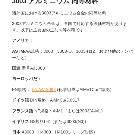
3003 アルミニウム 同等材料
諸外国における3003アルミニウム合金の同等材料
3003アルミニウム合金は、各国で対応する等価材料がありま
す。以下は主要国の主な同等材種です：
アメリカ：
ASTM
/AA規格：3003（3003-O、3003-H12、および他のテンパ
ーなど）
国連
番号A93003
ヨーロッパだ：
EN規格：
EN AW-3003
(化学組成はAlMn1Cuに準拠）
ドイツ語
DIN規格：AlMnCu/3.0517
フランス語
NF規格：A-M1（または3003(A-M1)
イギリス
BS規格L61 (または3003(N3))
日本
:A3003（H4000、H4100シリーズ対応）