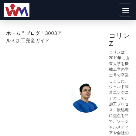
ホーム
"
ブログ
"
3003ア
コリン
ルミ加工完全ガイド
Z
コリンは
2019年に山
東大学を機
械工学の学
士号で卒業
しました。
ウェルド製
造エンジニ
アとして、
加工プロセ
ス、後処理
に焦点を当
て、ソーシ
ャルメディ
アや会社の