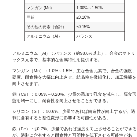
マンガン (Mn)
1.00%～1.50%
亜鉛
≤0.10%
その他の要素（合計）
≤0.15%
アルミニウム（Al）
バランス
アルミニウム（Al）：バランス（約98.6%以上）、合金のマトリ
ックス元素で、基本的な金属特性を提供する。.
マンガン（Mn）：1.0%～1.5%、主な合金元素で、合金の強度、
硬度、耐食性を大幅に向上させ、結晶粒を微細化し、加工性能を
向上させます。.
銅（Cu）：0.05%～0.20%、少量の添加で孔食を減らし、腐食形
態を均一にし、耐食性を向上させることができる。.
シリコン（Si）：≦0.6%、少量であれば鋳造性が向上するが、過
剰に含有すると塑性変形に影響する可能性がある。.
鉄（Fe）：≦0.7%、少量であれば強度を向上させることができる
が、過剰に含有すると耐食性と可塑性を低下させる可能性があ