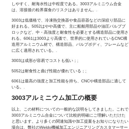
しやすく、耐海水性は中程度である。3003アルミニウム合金
は、溶接後の粒界腐食のリスクはありません。.
3003は低価格で、冷凍熱交換器や食品容器などの深絞り部品に
好まれる。5052はやや高価で、主に船舶用部品や油圧バルブブ
ロックなど、中・高強度と耐食性を必要とする構造部品に使用さ
れる。6061は3003より高価で、世界的に使用されているCNC構
造用アルミニウム材で、構造部品、バルブボディ、フレームなど
に広く適用されている。.
3003は成形が容易でコストも低い；;
5052は耐食性と曲げ性能が優れている；;
6061は最高の強度と加工性能を持ち、CNCや構造部品に適して
いる。.
3003アルミニウム加工の概要
以上、この材料についての一般的な説明をしてきました。これで
3003アルミニウム合金について比較的明確にご理解いただけた
と思います。より多くの関連知識や加工提案をお知りになりたい
場合は、弊社のWeldo機械加工エンジニアリングカスタマーサー