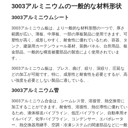
3003アルミニウムの一般的な材料形状
3003アルミニウムシート
3003アルミニウム板は、より一般的な材料形態の一つで、厚さ
範囲が広い。薄板、中厚板、一部の厚板製品に使用できます。可
塑性が高く、成形しやすく、耐食性に優れているため、容器、タ
ンク、建築用カーテンウォール基材、装飾パネル、台所用品、板
金部品、一般的な構造被覆部品の製造によく使用されていま
す。.
3003アルミニウム板は、プレス、曲げ、絞り、深絞り、圧延な
どの加工が可能です。特に、成形性と耐食性を必要とするが、高
い強度を必要としない製品に適している。.
3003アルミニウム管
3003アルミニウム合金は、シームレス管、溶接管、熱交換管に
加工することができます。耐食性、溶接性、熱伝導性に優れてい
るため、液体移送パイプライン、低圧パイプライン、自動車用オ
イルパイプ、化学パイプライン、コンデンサー、エバポレータ
ー、熱交換器用継手、空調・冷凍システムの関連部品などに一般