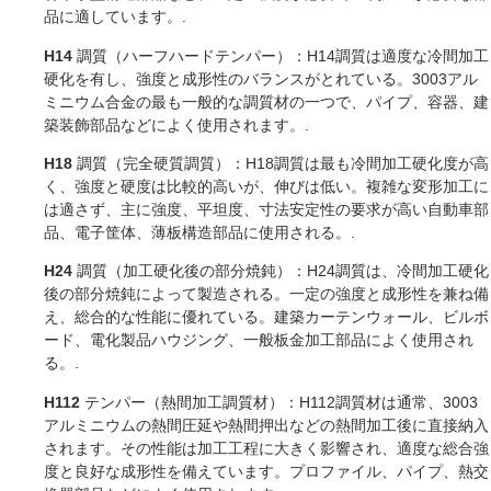
品に適しています。.
H14
調質（ハーフハードテンパー）：H14調質は適度な冷間加工
硬化を有し、強度と成形性のバランスがとれている。3003アル
ミニウム合金の最も一般的な調質材の一つで、パイプ、容器、建
築装飾部品などによく使用されます。.
H18
調質（完全硬質調質）：H18調質は最も冷間加工硬化度が高
く、強度と硬度は比較的高いが、伸びは低い。複雑な変形加工に
は適さず、主に強度、平坦度、寸法安定性の要求が高い自動車部
品、電子筐体、薄板構造部品に使用される。.
H24
調質（加工硬化後の部分焼鈍）：H24調質は、冷間加工硬化
後の部分焼鈍によって製造される。一定の強度と成形性を兼ね備
え、総合的な性能に優れている。建築カーテンウォール、ビルボ
ード、電化製品ハウジング、一般板金加工部品によく使用され
る。.
H112
テンパー（熱間加工調質材）：H112調質材は通常、3003
アルミニウムの熱間圧延や熱間押出などの熱間加工後に直接納入
されます。その性能は加工工程に大きく影響され、適度な総合強
度と良好な成形性を備えています。プロファイル、パイプ、熱交