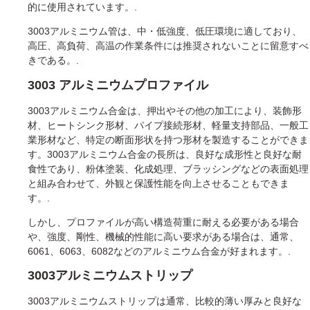
的に使用されています。.
3003アルミニウム管は、中・低強度、低圧環境に適しており、
高圧、高負荷、高温の作業条件には推奨されないことに留意すべ
きである。.
3003 アルミニウムプロファイル
3003アルミニウム合金は、押出やその他の加工により、装飾形
材、ヒートシンク形材、パイプ接続形材、軽量支持部品、一般工
業形材など、特定の断面形状を持つ形材を製造することができま
す。3003アルミニウム合金の長所は、良好な成形性と良好な耐
食性であり、粉体塗装、化成処理、ブラッシングなどの表面処理
と組み合わせて、外観と保護性能を向上させることもできま
す。.
しかし、プロファイルが高い構造荷重に耐える必要がある場合
や、強度、剛性、機械的性能に高い要求がある場合は、通常、
6061、6063、6082などのアルミニウム合金が好まれます。.
3003アルミニウムストリップ
3003アルミニウムストリップは通常、比較的薄い厚みと良好な