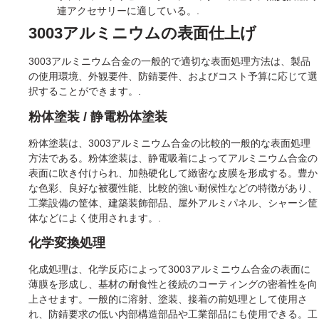
連アクセサリーに適している。.
3003アルミニウムの表面仕上げ
3003アルミニウム合金の一般的で適切な表面処理方法は、製品
の使用環境、外観要件、防錆要件、およびコスト予算に応じて選
択することができます。.
粉体塗装 / 静電粉体塗装
粉体塗装は、3003アルミニウム合金の比較的一般的な表面処理
方法である。粉体塗装は、静電吸着によってアルミニウム合金の
表面に吹き付けられ、加熱硬化して緻密な皮膜を形成する。豊か
な色彩、良好な被覆性能、比較的強い耐候性などの特徴があり、
工業設備の筐体、建築装飾部品、屋外アルミパネル、シャーシ筐
体などによく使用されます。.
化学変換処理
化成処理は、化学反応によって3003アルミニウム合金の表面に
薄膜を形成し、基材の耐食性と後続のコーティングの密着性を向
上させます。一般的に溶射、塗装、接着の前処理として使用さ
れ、防錆要求の低い内部構造部品や工業部品にも使用できる。工