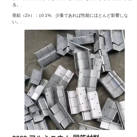
る。.
亜鉛（Zn）：≦0.1%、少量であれば性能にほとんど影響しな
い。.