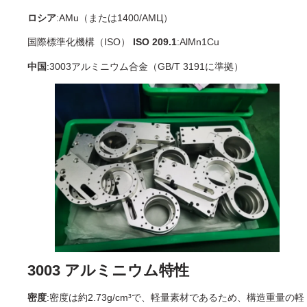
ロシア
:AMu（または1400/AMЦ）
国際標準化機構（ISO）
ISO 209.1
:AlMn1Cu
中国
:3003アルミニウム合金（GB/T 3191に準拠）
3003 アルミニウム特性
密度
:密度は約2.73g/cm³で、軽量素材であるため、構造重量の軽