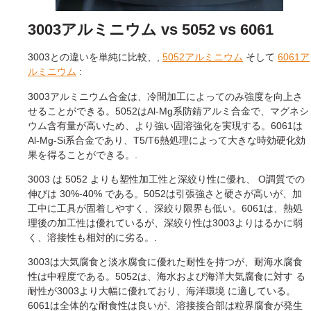
3003アルミニウム vs 5052 vs 6061
3003との違いを単純に比較、,
5052アルミニウム
そして
6061ア
ルミニウム
:
3003アルミニウム合金は、冷間加工によってのみ強度を向上さ
せることができる。5052はAl-Mg系防錆アルミ合金で、マグネシ
ウム含有量が高いため、より強い固溶強化を実現する。6061は
Al-Mg-Si系合金であり、T5/T6熱処理によって大きな時効硬化効
果を得ることができる。.
3003 は 5052 よりも塑性加工性と深絞り性に優れ、 O調質での
伸びは 30%-40% である。5052は引張強さと硬さが高いが、加
工中に工具が固着しやすく、深絞り限界も低い。6061は、熱処
理後の加工性は優れているが、深絞り性は3003よりはるかに弱
く、溶接性も相対的に劣る。.
3003は大気腐食と淡水腐食に優れた耐性を持つが、耐海水腐食
性は中程度である。5052は、海水および海洋大気腐食に対す る
耐性が3003より大幅に優れており、海洋環境 に適している。
6061は全体的な耐食性は良いが、溶接接合部は粒界腐食が発生