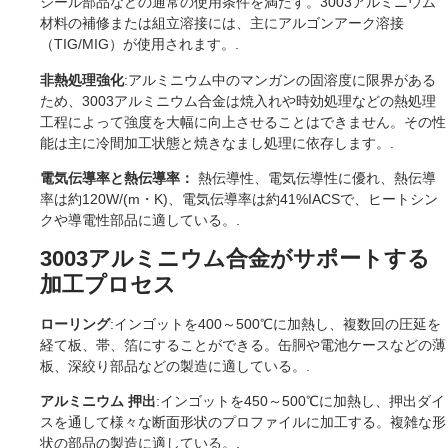
シール部品などの通常の使用条件を満たす。3003アルミニウム
材料の補修または組立溶接には、主にアルゴンアーク溶接
（TIG/MIG）が使用されます。.
非熱処理強化
:アルミニウム中のマンガンの固溶度に限界がある
ため、3003アルミニウム合金は焼入れや時効処理などの熱処理
工程によって強度を大幅に向上させることはできません。その性
能は主に冷間加工状態と焼きなまし処理に依存します。.
電気伝導率と熱伝導率：
熱伝導性、電気伝導性に優れ、熱伝導
率は約120W/(m・K)、電気伝導率は約41%IACSで、ヒートシン
クや導電性部品に適している。.
3003アルミニウム合金がサポートする
加工プロセス
ローリング
:インゴットを400～500℃に加熱し、複数回の圧延を
経て板、帯、箔にすることができる。缶胴や電池ケースなどの薄
板、深絞り部品などの製造に適している。.
アルミニウム
押出
:インゴットを450～500℃に加熱し、押出ダイ
スを通して様々な断面形状のプロファイルに加工する。複雑な形
状の部品の製造に適している。.