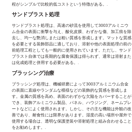
程がシンプルで比較的低コストという特徴がある。.
サンドブラスト処理
サンドブラスト処理は、高速の砂流を使用して3003アルミニウ
ム合金の表面に衝撃を与え、酸化皮膜、わずかな傷、加工痕を除
去し、均一な艶消しまたは粗い質感を形成します。マットな質感
を必要とする装飾部品に適しており、溶射や他の表面処理の前の
前処理工程としても一般的に使用されています。ただし、サンド
ブラスト自体では長期的な腐食保護は得られず、通常は溶射また
は化成処理と併用する必要がある。.
ブラッシング治療
ブラッシング処理は、機械研磨によって3003アルミニウム合金
の表面に直線やランダムな模様などの装飾的な質感を形成しま
す。金属の質感を高め、表面のわずかな欠陥をカバーすることが
でき、装飾アルミニウム製品、パネル、ハウジング、ネームプレ
ートなどによく使用されます。しかし、その主な機能は外観の改
善であり、耐食性には限界があります。湿度の高い場所や屋外で
使用する場合は、透明な保護塗装や溶射処理と組み合わせること
をお勧めします。.