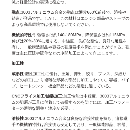
減と軽量設計の実現に役立つ。.
融点
:3003アルミニウム合金の融点は通常660℃前後で、溶接や
鋳造が容易です。しかし、この材料はエンジン部品やストーブの
ような高温環境では使用しないでください。.
機械的特性
:引張強さは約140-180MPa、降伏強さは約115MPa、
伸びは20%-30%に達する。中強度、良好な塑性、良好な延性を
有し、一般構造部品や容器の強度要求を満たすことができる。強
度は主に圧延や延伸などの冷間加工によって向上します。.
加工性
成形性
:塑性加工性に優れ、圧延、押出、絞り、プレス、深絞り
などの加工により複雑な形状の部品に加工しやすい。容器、パイ
プ、ヒートシンク、板金部品などの製造に適している。.
CNCフライス加工/旋盤加工
:加工性能は中程度。3003アルミニウ
ムの切屑が工具に付着して破損するのを防ぐには、加工パラメー
ターの適切な調整と油冷が必要。.
溶接性
:3003アルミニウム合金は良好な溶接性能を持ち、溶接継
手の機械的特性は溶接後も安定しており、一般構造部品、容器、