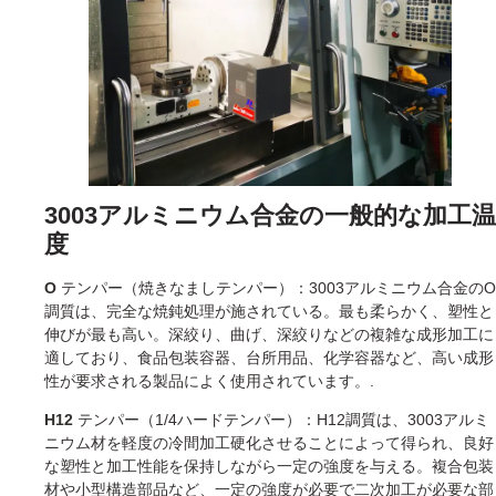
3003アルミニウム合金の一般的な加工温
度
O
テンパー（焼きなましテンパー）：3003アルミニウム合金のO
調質は、完全な焼鈍処理が施されている。最も柔らかく、塑性と
伸びが最も高い。深絞り、曲げ、深絞りなどの複雑な成形加工に
適しており、食品包装容器、台所用品、化学容器など、高い成形
性が要求される製品によく使用されています。.
H12
テンパー（1/4ハードテンパー）：H12調質は、3003アルミ
ニウム材を軽度の冷間加工硬化させることによって得られ、良好
な塑性と加工性能を保持しながら一定の強度を与える。複合包装
材や小型構造部品など、一定の強度が必要で二次加工が必要な部