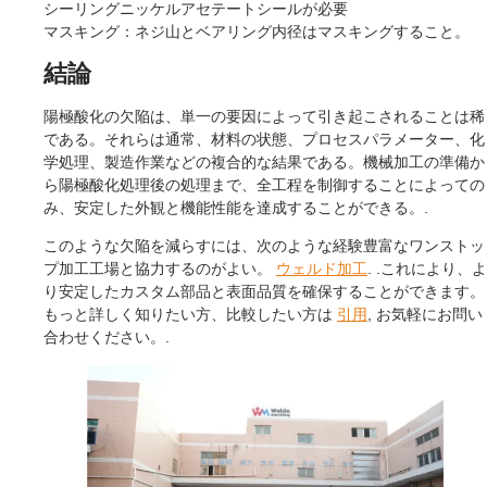
シーリングニッケルアセテートシールが必要
マスキング：ネジ山とベアリング内径はマスキングすること。
結論
陽極酸化の欠陥は、単一の要因によって引き起こされることは稀
である。それらは通常、材料の状態、プロセスパラメーター、化
学処理、製造作業などの複合的な結果である。機械加工の準備か
ら陽極酸化処理後の処理まで、全工程を制御することによっての
み、安定した外観と機能性能を達成することができる。.
このような欠陥を減らすには、次のような経験豊富なワンストッ
プ加工工場と協力するのがよい。
ウェルド加工
. .これにより、よ
り安定したカスタム部品と表面品質を確保することができます。
もっと詳しく知りたい方、比較したい方は
引用
, お気軽にお問い
合わせください。.