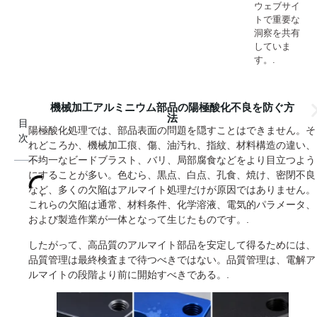
ウェブサイ
トで重要な
洞察を共有
していま
す。.
機械加工アルミニウム部品の陽極酸化不良を防ぐ方
法
目
陽極酸化処理では、部品表面の問題を隠すことはできません。そ
次
れどころか、機械加工痕、傷、油汚れ、指紋、材料構造の違い、
不均一なビードブラスト、バリ、局部腐食などをより目立つよう
にすることが多い。色むら、黒点、白点、孔食、焼け、密閉不良
など、多くの欠陥はアルマイト処理だけが原因ではありません。
これらの欠陥は通常、材料条件、化学溶液、電気的パラメータ、
および製造作業が一体となって生じたものです。.
したがって、高品質のアルマイト部品を安定して得るためには、
品質管理は最終検査まで待つべきではない。品質管理は、電解ア
ルマイトの段階より前に開始すべきである。.