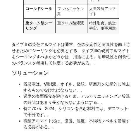
コールドシール
フッ化ニッケル
大量装飾アルマ
系
イト
重クロム酸シー
重クロム酸溶液
特殊耐食、航空
リング
宇宙、軍事用途
タイプⅡの染色アルマイトは通常、色の安定性と耐食性を向上さ
せるためにシーリングを必要とする。タイプIIIの硬質アルマイト
をシーリングすべきかどうかは、用途による。耐摩耗性と耐食性
のバランスを考慮して決定する必要がある。.
ソリューション
脱脂液は、切削液、オイル、指紋、研磨剤を効果的に除去
するものでなければならない。.
過度の表面腐食を避けるため、アルカリエッチングと酸洗
の時間はあまり長くならないようにする。.
特に7075、2024、シリコンを含む材料では、デスマット
で十分です。.
硫酸アルマイト浴は、濃度、温度、不純物レベルを管理す
る必要がある。.