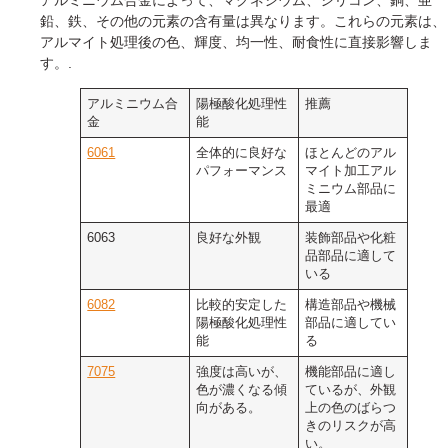
鉛、鉄、その他の元素の含有量は異なります。これらの元素は、
アルマイト処理後の色、輝度、均一性、耐食性に直接影響しま
す。.
アルミニウム合
陽極酸化処理性
推薦
金
能
6061
全体的に良好な
ほとんどのアル
パフォーマンス
マイト加工アル
ミニウム部品に
最適
6063
良好な外観
装飾部品や化粧
品部品に適して
いる
6082
比較的安定した
構造部品や機械
陽極酸化処理性
部品に適してい
能
る
7075
強度は高いが、
機能部品に適し
色が濃くなる傾
ているが、外観
向がある。
上の色のばらつ
きのリスクが高
い。