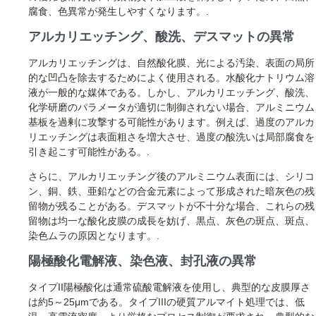
腐食、色異常が発生しやすくなります。.
アルカリエッチング、酸洗、デスマットの異常
アルカリエッチングは、自然酸化膜、光による汚染、表面の局所
的な凹凸を除去するためによく使用される。水酸化ナトリウム溶
液が一般的な媒体である。しかし、アルカリエッチング、酸洗、
化学研磨のパラメータが適切に制御されない場合、アルミニウム
基板を過剰に攻撃する可能性があります。例えば、過度のアルカ
リエッチングは表面粗さを増大させ、過度の酸洗いは局部腐食を
引き起こす可能性がある。.
さらに、アルカリエッチング後のアルミニウム表面には、シリコ
ン、銅、鉄、亜鉛などの合金元素によって形成された暗灰色の残
留物が残ることがある。デスマットが不十分な場合、これらの残
留物は均一な酸化皮膜の成長を妨げ、黒点、灰色の斑点、斑点、
染色ムラの原因となります。.
陽極酸化電解液、染色液、封孔液の異常
タイプII陽極酸化は通常硫酸電解液を使用し、典型的な皮膜厚さ
は約5～25μmである。タイプIIIの硬質アルマイト処理では、低