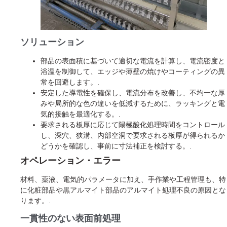
ソリューション
部品の表面積に基づいて適切な電流を計算し、電流密度と
浴温を制御して、エッジや薄壁の焼けやコーティングの異
常を回避します。.
安定した導電性を確保し、電流分布を改善し、不均一な厚
みや局所的な色の違いを低減するために、ラッキングと電
気的接触を最適化する。.
要求される板厚に応じて陽極酸化処理時間をコントロール
し、深穴、狭溝、内部空洞で要求される板厚が得られるか
どうかを確認し、事前に寸法補正を検討する。.
オペレーション・エラー
材料、薬液、電気的パラメータに加え、手作業や工程管理も、特
に化粧部品や黒アルマイト部品のアルマイト処理不良の原因とな
ります。.
一貫性のない表面前処理