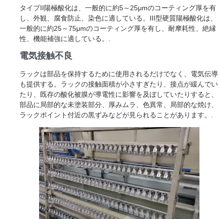
タイプII陽極酸化は、一般的に約5～25μmのコーティング厚を有
し、外観、腐食防止、染色に適している。III型硬質陽極酸化は、
一般的に約25～75μmのコーティング厚を有し、耐摩耗性、絶縁
性、機能補強に適している。.
電気接触不良
ラックは部品を保持するために使用されるだけでなく、電気伝導
も提供する。ラックの接触面積が小さすぎたり、接点が緩んでい
たり、既存の酸化被膜が導電性に影響を及ぼしていたりすると、
部品に局部的な未塗装部分、厚みムラ、色異常、局部的な焼け、
ラックポイント付近の黒ずみなどが見られることがあります。.