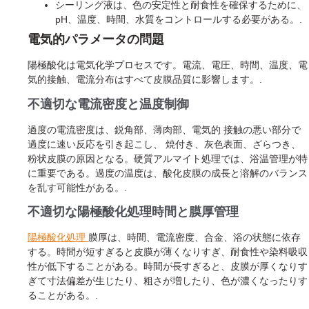
シーリング液は、色の安定性と耐食性を確保するために、
pH、温度、時間、水質をコントロールする必要がある。.
電気的パラメータの問題
陽極酸化は電気化学プロセスです。電流、電圧、時間、温度、電
気的接触、電流分布はすべて皮膜品質に影響します。.
不適切な電流密度と温度制御
過度の電流密度は、鋭角部、薄肉部、電気的 接触の悪い部分で
過度に速い反応を引き起こし、 焼付き、灰色表面、ざらつき、
粉状皮膜の原因となる。硬質アルマイト処理では、浴温管理が特
に重要である。過度の温度は、酸化皮膜の成長と溶解のバランス
を乱す可能性がある。.
不適切な陽極酸化処理時間と膜厚管理
陽極酸化処理
膜厚は、時間、電流密度、合金、浴の状態に依存
する。時間が短すぎると皮膜が薄くなりすぎ、耐食性や染料吸収
性が低下することがある。時間が長すぎると、皮膜が厚くなりす
ぎて寸法偏差が生じたり、粗さが増したり、色が濃くなったりす
ることがある。.