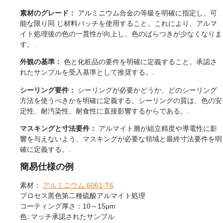
素材のグレード：
アルミニウム合金の等級を明確に指定し、可
能な限り同 じ材料バッチを使用すること。これにより、アルマ
イト処理後の色の一貫性が向上し、色のばらつきが少なくなりま
す。.
外観の基準：
色と化粧品の要件を明確に定義すること。承認さ
れたサンプルを受入基準として推奨する。.
シーリング要件：
シーリングが必要かどうか、どのシーリング
方法を使うべきかを明確に定義する。シーリングの質は、色の安
定性、耐汚染性、耐食性に直接影響するからである。.
マスキングと寸法要件：
アルマイト層が組立精度や導電性に影
響を与えないよう、マスキングが必要な領域と最終寸法要件を明
確に定義する。.
簡易仕様の例
素材：
アルミニウム 6061-T6
プロセス黒色第二種硫酸アルマイト処理
コーティング厚さ：10～15μm
色: マッチ承認されたサンプル