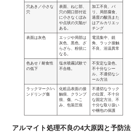
穴あき／小さな
表面、ねじ部、
加工不良、バ
穴
穴の開口部付近
リ、局部腐食、
に小さなくぼみ
過度の酸洗また
や点状の欠陥が
はアルカリエッ
ある。
チング
表面は灰色
エッジや局部は
電流集中、鋭
灰色、黒色、ざ
角、ラック接触
らざら、粉状に
不良、浴温異常
なる。
色あせ / 耐食性
塩水噴霧試験で
不安定な染色、
の低下
不合格。
不十分なシー
ル、不適切なシ
ール方法
ラックマーク/ハ
化粧品表面の接
不適切なラック
ンドリング傷
触痕、クランプ
の位置、不十分
痕、傷、へこ
な固定方法、不
み、包装圧痕
十分な取り扱い
や梱包の保護
アルマイト処理不良の4大原因と予防法