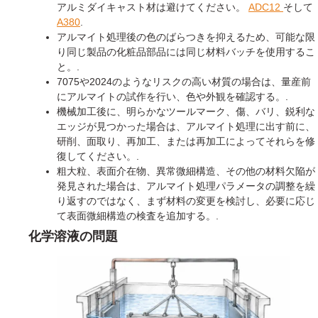
アルミダイキャスト材は避けてください。
ADC12
そして
A380
.
アルマイト処理後の色のばらつきを抑えるため、可能な限
り同じ製品の化粧品部品には同じ材料バッチを使用するこ
と。.
7075や2024のようなリスクの高い材質の場合は、量産前
にアルマイトの試作を行い、色や外観を確認する。.
機械加工後に、明らかなツールマーク、傷、バリ、鋭利な
エッジが見つかった場合は、アルマイト処理に出す前に、
研削、面取り、再加工、または再加工によってそれらを修
復してください。.
粗大粒、表面介在物、異常微細構造、その他の材料欠陥が
発見された場合は、アルマイト処理パラメータの調整を繰
り返すのではなく、まず材料の変更を検討し、必要に応じ
て表面微細構造の検査を追加する。.
化学溶液の問題