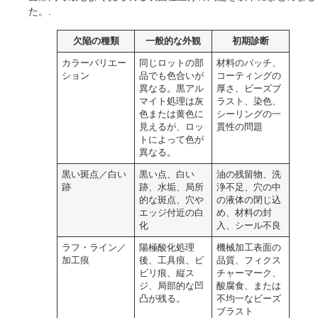
た。.
欠陥の種類
一般的な外観
初期診断
カラーバリエー
同じロットの部
材料のバッチ、
ション
品でも色合いが
コーティングの
異なる。黒アル
厚さ、ビーズブ
マイト処理は灰
ラスト、染色、
色または黄色に
シーリングの一
見えるが、ロッ
貫性の問題
トによって色が
異なる。
黒い斑点／白い
黒い点、白い
油の残留物、洗
跡
跡、水垢、局所
浄不足、穴の中
的な斑点、穴や
の液体の閉じ込
エッジ付近の白
め、材料の封
化
入、シール不良
ラフ・ライン／
陽極酸化処理
機械加工表面の
加工痕
後、工具痕、ビ
品質、フィクス
ビリ痕、縦ス
チャーマーク、
ジ、局部的な凹
酸腐食、または
凸が残る。
不均一なビーズ
ブラスト