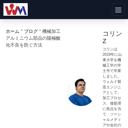
ホーム
"
ブログ
"
機械加工
コリン
アルミニウム部品の陽極酸
Z
化不良を防ぐ方法
コリンは
2019年に山
東大学を機
械工学の学
士号で卒業
しました。
ウェルド製
造エンジニ
アとして、
加工プロセ
ス、後処理
に焦点を当
て、ソーシ
ャルメディ
アや会社の