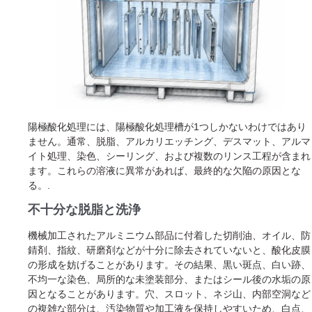
陽極酸化処理には、陽極酸化処理槽が1つしかないわけではあり
ません。通常、脱脂、アルカリエッチング、デスマット、アルマ
イト処理、染色、シーリング、および複数のリンス工程が含まれ
ます。これらの溶液に異常があれば、最終的な欠陥の原因とな
る。.
不十分な脱脂と洗浄
機械加工されたアルミニウム部品に付着した切削油、オイル、防
錆剤、指紋、研磨剤などが十分に除去されていないと、酸化皮膜
の形成を妨げることがあります。その結果、黒い斑点、白い跡、
不均一な染色、局所的な未塗装部分、またはシール後の水垢の原
因となることがあります。穴、スロット、ネジ山、内部空洞など
の複雑な部分は、汚染物質や加工液を保持しやすいため、白点、