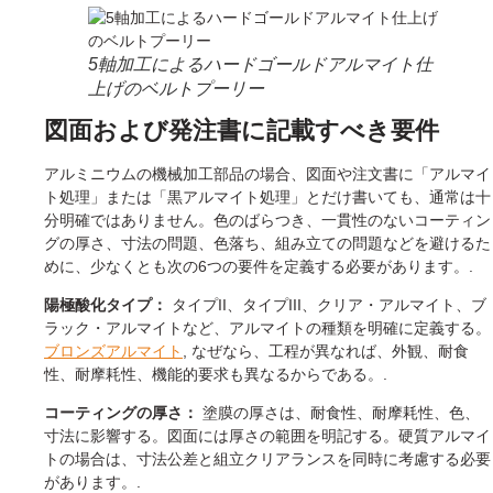
5軸加工によるハードゴールドアルマイト仕
上げのベルトプーリー
図面および発注書に記載すべき要件
アルミニウムの機械加工部品の場合、図面や注文書に「アルマイ
ト処理」または「黒アルマイト処理」とだけ書いても、通常は十
分明確ではありません。色のばらつき、一貫性のないコーティン
グの厚さ、寸法の問題、色落ち、組み立ての問題などを避けるた
めに、少なくとも次の6つの要件を定義する必要があります。.
陽極酸化タイプ：
タイプII、タイプIII、クリア・アルマイト、ブ
ラック・アルマイトなど、アルマイトの種類を明確に定義する。
ブロンズアルマイト
, なぜなら、工程が異なれば、外観、耐食
性、耐摩耗性、機能的要求も異なるからである。.
コーティングの厚さ：
塗膜の厚さは、耐食性、耐摩耗性、色、
寸法に影響する。図面には厚さの範囲を明記する。硬質アルマイ
トの場合は、寸法公差と組立クリアランスを同時に考慮する必要
があります。.