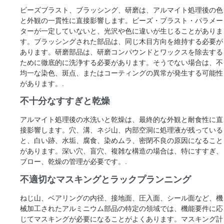
ビーズブラスト、ブラッシング、研磨は、アルマイト処理後の色
と外観の一貫性に直接影響します。ビーズ・ブラスト・パラメー
ターが一定していないと、光沢や色に違いが生じることがありま
す。ブラッシングされた部品は、同じ木目方向を維持する必要が
あります。研磨部品は、研磨コンパウンドとワックスを除去する
ために徹底的に洗浄する必要があります。そうでない場合は、不
均一な染色、斑点、またはコーティングの異常が発生する可能性
があります。.
不十分なすすぎと乾燥
アルマイト処理後の水洗いと乾燥は、最終的な外観と耐食性に直
接影響します。穴、溝、ネジ山、内部空洞に処理液が残っている
と、白い跡、水垢、腐食、染めムラ、密閉不良の原因になること
があります。深い穴、盲穴、複雑な構造の場合は、特にすすぎ、
ブロー、乾燥の管理が必要です。.
不適切なマスキングとラックプランニング
ねじ山、ベアリングの内径、接地面、圧入面、シール面など、機
械加工されたアルミニウム部品の特定の領域では、機能要件に応
じてマスキングが必要になることがよくあります。マスキング計