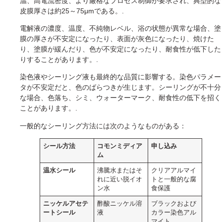
温、高電流密度、より厳格なプロセス制御が要求され、典型的な
皮膜厚さは約25～75μmである。.
電解液の濃度、温度、不純物レベル、浴の状態が異常な場合、塗
膜の厚さが不安定になったり、表面が灰色になったり、焼けた
り、塗膜が緩んだり、色が不安定になったり、耐食性が低下した
りすることがあります。.
染色液やシーリング液も最終的な品質に影響する。染色パラメー
タが不安定だと、色のばらつきが生じます。シーリングが不十分
な場合、色落ち、シミ、ウォーターマーク、耐食性の低下を招く
ことがあります。.
一般的なシーリング方法には次のようなものがある：
シール方法
コモンミディア
申し込み
ム
温水シール
沸騰水またはそ
クリアアルマイ
れに近い脱イオ
トと一般的な腐
ン水
食保護
ニッケルアセテ
酢酸ニッケル溶
ブラックおよび
ートシール
液
カラー染色アル
マイト