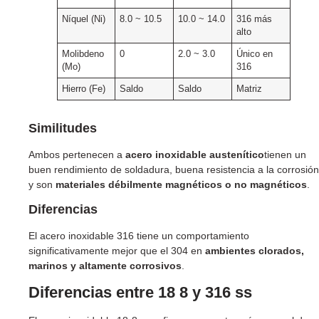
Níquel (Ni)
8.0 ~ 10.5
10.0 ~ 14.0
316 más
alto
Molibdeno
0
2.0 ~ 3.0
Único en
(Mo)
316
Hierro (Fe)
Saldo
Saldo
Matriz
Similitudes
Ambos pertenecen a
acero inoxidable austenítico
tienen un
buen rendimiento de soldadura, buena resistencia a la corrosión
y son
materiales débilmente magnéticos o no magnéticos
.
Diferencias
El acero inoxidable 316 tiene un comportamiento
significativamente mejor que el 304 en
ambientes clorados,
marinos y altamente corrosivos
.
Diferencias entre 18 8 y 316 ss