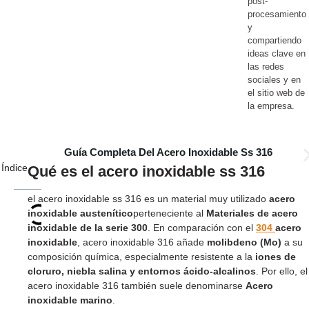
post-
procesamiento
y
compartiendo
ideas clave en
las redes
sociales y en
el sitio web de
la empresa.
Guía Completa Del Acero Inoxidable Ss 316
Índice
Qué es el acero inoxidable ss 316
el acero inoxidable ss 316 es un material muy utilizado
acero
inoxidable austenítico
perteneciente al
Materiales de acero
inoxidable de la serie 300
. En comparación con el
304
acero
inoxidable
, acero inoxidable 316 añade
molibdeno (Mo)
a su
composición química, especialmente resistente a la
iones de
cloruro, niebla salina y entornos ácido-alcalinos
. Por ello, el
acero inoxidable 316 también suele denominarse
Acero
inoxidable marino
.