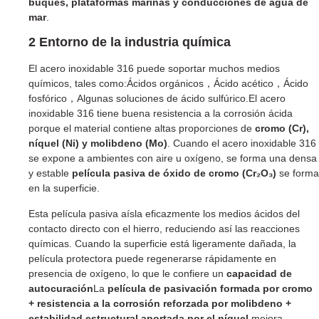
buques, plataformas marinas y conducciones de agua de
mar
.
2 Entorno de la industria química
El acero inoxidable 316 puede soportar muchos medios
químicos, tales como:Ácidos orgánicos，Ácido acético，Ácido
fosfórico，Algunas soluciones de ácido sulfúrico.El acero
inoxidable 316 tiene buena resistencia a la corrosión ácida
porque el material contiene altas proporciones de
cromo (Cr),
níquel (Ni) y molibdeno (Mo)
. Cuando el acero inoxidable 316
se expone a ambientes con aire u oxígeno, se forma una densa
y estable
película pasiva de óxido de cromo (Cr₂O₃)
se forma
en la superficie.
Esta película pasiva aísla eficazmente los medios ácidos del
contacto directo con el hierro, reduciendo así las reacciones
químicas. Cuando la superficie está ligeramente dañada, la
película protectora puede regenerarse rápidamente en
presencia de oxígeno, lo que le confiere un
capacidad de
autocuración
La
película de pasivación formada por cromo
+ resistencia a la corrosión reforzada por molibdeno +
estabilidad estructural aportada por el níquel
mejora