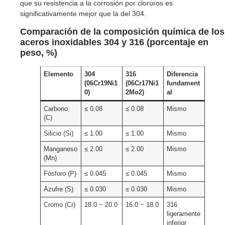
que su resistencia a la corrosión por cloruros es
significativamente mejor que la del 304.
Comparación de la composición química de los
aceros inoxidables 304 y 316 (porcentaje en
peso, %)
Elemento
304
316
Diferencia
(06Cr19Ni1
(06Cr17Ni1
fundament
0)
2Mo2)
al
Carbono
≤ 0.08
≤ 0.08
Mismo
(C)
Silicio (Si)
≤ 1.00
≤ 1.00
Mismo
Manganeso
≤ 2.00
≤ 2.00
Mismo
(Mn)
Fósforo (P)
≤ 0.045
≤ 0.045
Mismo
Azufre (S)
≤ 0.030
≤ 0.030
Mismo
Cromo (Cr)
18.0 ~ 20.0
16.0 ~ 18.0
316
ligeramente
inferior