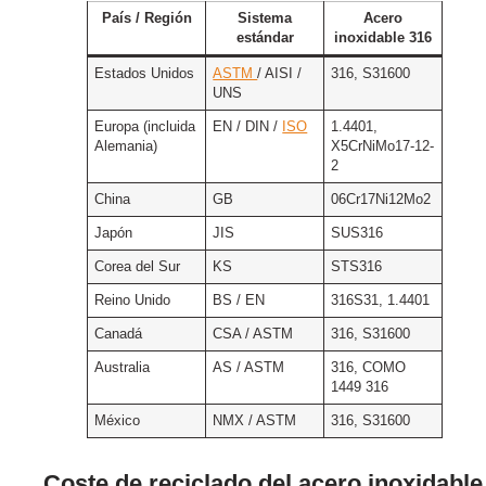
País / Región
Sistema
Acero
estándar
inoxidable 316
Estados Unidos
ASTM
/ AISI /
316, S31600
UNS
Europa (incluida
EN / DIN /
ISO
1.4401,
Alemania)
X5CrNiMo17-12-
2
China
GB
06Cr17Ni12Mo2
Japón
JIS
SUS316
Corea del Sur
KS
STS316
Reino Unido
BS / EN
316S31, 1.4401
Canadá
CSA / ASTM
316, S31600
Australia
AS / ASTM
316, COMO
1449 316
México
NMX / ASTM
316, S31600
Coste de reciclado del acero inoxidable