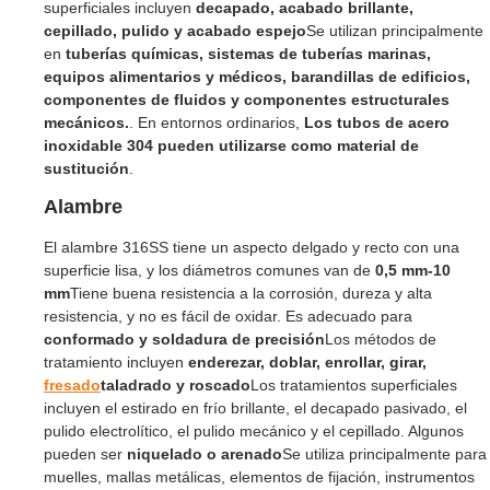
superficiales incluyen
decapado, acabado brillante,
cepillado, pulido y acabado espejo
Se utilizan principalmente
en
tuberías químicas, sistemas de tuberías marinas,
equipos alimentarios y médicos, barandillas de edificios,
componentes de fluidos y componentes estructurales
mecánicos.
. En entornos ordinarios,
Los tubos de acero
inoxidable 304 pueden utilizarse como material de
sustitución
.
Alambre
El alambre 316SS tiene un aspecto delgado y recto con una
superficie lisa, y los diámetros comunes van de
0,5 mm-10
mm
Tiene buena resistencia a la corrosión, dureza y alta
resistencia, y no es fácil de oxidar. Es adecuado para
conformado y soldadura de precisión
Los métodos de
tratamiento incluyen
enderezar, doblar, enrollar, girar,
fresado
taladrado y roscado
Los tratamientos superficiales
incluyen el estirado en frío brillante, el decapado pasivado, el
pulido electrolítico, el pulido mecánico y el cepillado. Algunos
pueden ser
niquelado o arenado
Se utiliza principalmente para
muelles, mallas metálicas, elementos de fijación, instrumentos