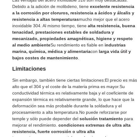
Las ventajas del acero inoxidable 316 son muy destacadas.
Debido a la adición de molibdeno, tiene
excelente resistencia
a la corrosión por cloruros, resistencia a ácidos y álcalis y
resistencia a altas temperaturas
mucho mejor que el acero
inoxidable 304. Al mismo tiempo, tiene
alta resistencia, buena
tenacidad, prestaciones estables de soldadura y
mecanizado, propiedades amagnéticas, higiene y respeto
al medio ambiente
Su rendimiento es fiable en
industrias
marina, química, médica y alimentaria
con
larga vida útil y
bajos costes de mantenimiento
.
Limitaciones
Sin embargo, también tiene ciertas limitaciones:El precio es más
alto que el 304 y el coste de la materia prima es mayor.Su
conductividad térmica es relativamente baja y el coeficiente de
expansión térmica es relativamente grande, lo que hace que la
deformación sea más probable durante la soldadura y el
procesamiento a alta temperatura.No puede reforzarse por
temple y sólo puede depender del
solución tratamiento
para
mejorar el rendimiento.
condiciones extremas de ultra alta
resistencia, fuerte corrosión o ultra alta