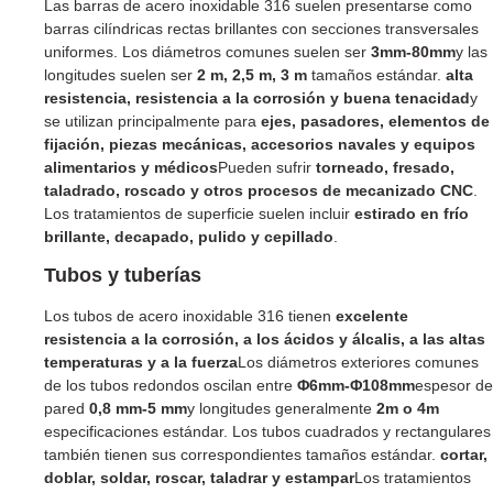
Las barras de acero inoxidable 316 suelen presentarse como
barras cilíndricas rectas brillantes con secciones transversales
uniformes. Los diámetros comunes suelen ser
3mm-80mm
y las
longitudes suelen ser
2 m, 2,5 m, 3 m
tamaños estándar.
alta
resistencia, resistencia a la corrosión y buena tenacidad
y
se utilizan principalmente para
ejes, pasadores, elementos de
fijación, piezas mecánicas, accesorios navales y equipos
alimentarios y médicos
Pueden sufrir
torneado, fresado,
taladrado, roscado y otros procesos de mecanizado CNC
.
Los tratamientos de superficie suelen incluir
estirado en frío
brillante, decapado, pulido y cepillado
.
Tubos y tuberías
Los tubos de acero inoxidable 316 tienen
excelente
resistencia a la corrosión, a los ácidos y álcalis, a las altas
temperaturas y a la fuerza
Los diámetros exteriores comunes
de los tubos redondos oscilan entre
Φ6mm-Φ108mm
espesor de
pared
0,8 mm-5 mm
y longitudes generalmente
2m o 4m
especificaciones estándar. Los tubos cuadrados y rectangulares
también tienen sus correspondientes tamaños estándar.
cortar,
doblar, soldar, roscar, taladrar y estampar
Los tratamientos