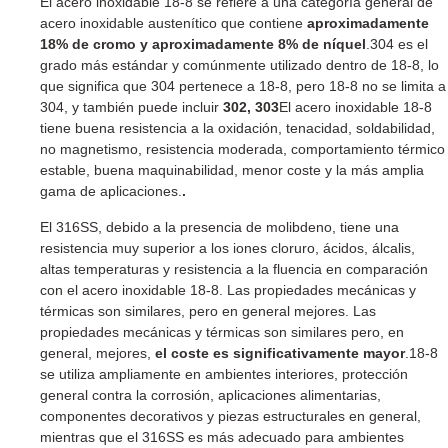
El acero inoxidable 18-8 se refiere a una categoría general de
acero inoxidable austenítico que contiene
aproximadamente
18% de cromo y aproximadamente 8% de níquel
.304 es el
grado más estándar y comúnmente utilizado dentro de 18-8, lo
que significa que 304 pertenece a 18-8, pero 18-8 no se limita a
304, y también puede incluir
302, 303
El acero inoxidable 18-8
tiene buena resistencia a la oxidación, tenacidad, soldabilidad,
no magnetismo, resistencia moderada, comportamiento térmico
estable, buena maquinabilidad, menor coste y la más amplia
gama de aplicaciones.
.
El 316SS, debido a la presencia de molibdeno, tiene una
resistencia muy superior a los iones cloruro, ácidos, álcalis,
altas temperaturas y resistencia a la fluencia en comparación
con el acero inoxidable 18-8. Las propiedades mecánicas y
térmicas son similares, pero en general mejores. Las
propiedades mecánicas y térmicas son similares pero, en
general, mejores,
el coste es significativamente mayor
.18-8
se utiliza ampliamente en ambientes interiores, protección
general contra la corrosión, aplicaciones alimentarias,
componentes decorativos y piezas estructurales en general,
mientras que el 316SS es más adecuado para ambientes