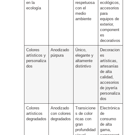
en la
respetuosa
ecológicos,
ecología
con el
accesorios
medio
para
ambiente
equipos de
exterior,
component
es
decorativos
Colores
Anodizado
Único,
Decoracion
artísticos y
púrpura
elegante y
es
personaliza
altamente
artísticas,
dos
distintivo
artesanías
de alta
calidad,
accesorios
de joyería
personaliza
dos
Colores
Anodizado
Transicione
Electrónica
artísticos
con colores
s de color
de
degradados
degradados
ricas con
consumo
gran
de alta
profundidad
gama,