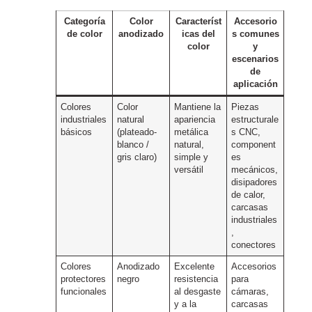
Categoría
Color
Característ
Accesorio
de color
anodizado
icas del
s comunes
color
y
escenarios
de
aplicación
Colores
Color
Mantiene la
Piezas
industriales
natural
apariencia
estructurale
básicos
(plateado-
metálica
s CNC,
blanco /
natural,
component
gris claro)
simple y
es
versátil
mecánicos,
disipadores
de calor,
carcasas
industriales
,
conectores
Colores
Anodizado
Excelente
Accesorios
protectores
negro
resistencia
para
funcionales
al desgaste
cámaras,
y a la
carcasas