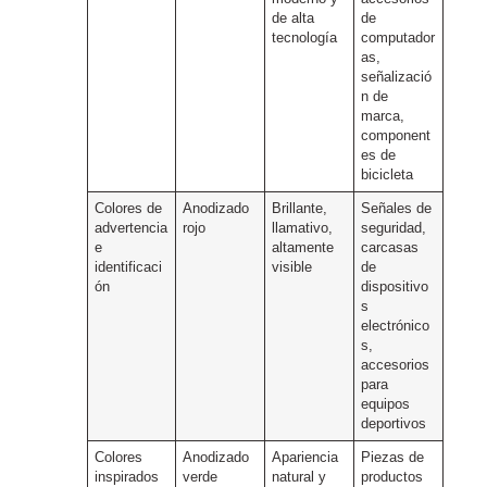
de alta
de
tecnología
computador
as,
señalizació
n de
marca,
component
es de
bicicleta
Colores de
Anodizado
Brillante,
Señales de
advertencia
rojo
llamativo,
seguridad,
e
altamente
carcasas
identificaci
visible
de
ón
dispositivo
s
electrónico
s,
accesorios
para
equipos
deportivos
Colores
Anodizado
Apariencia
Piezas de
inspirados
verde
natural y
productos