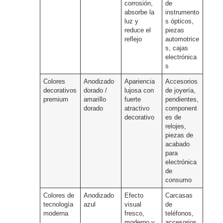
corrosión,
de
absorbe la
instrumento
luz y
s ópticos,
reduce el
piezas
reflejo
automotrice
s, cajas
electrónica
s
Colores
Anodizado
Apariencia
Accesorios
decorativos
dorado /
lujosa con
de joyería,
premium
amarillo
fuerte
pendientes,
dorado
atractivo
component
decorativo
es de
relojes,
piezas de
acabado
para
electrónica
de
consumo
Colores de
Anodizado
Efecto
Carcasas
tecnología
azul
visual
de
moderna
fresco,
teléfonos,
moderno y
accesorios