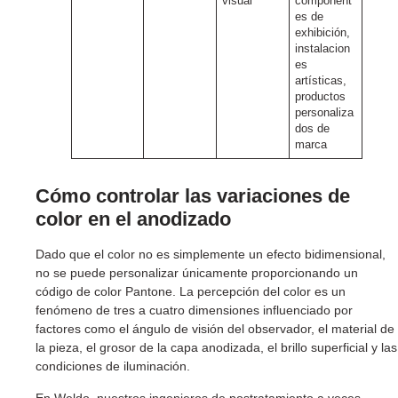
visual
component
es de
exhibición,
instalacion
es
artísticas,
productos
personaliza
dos de
marca
Cómo controlar las variaciones de
color en el anodizado
Dado que el color no es simplemente un efecto bidimensional,
no se puede personalizar únicamente proporcionando un
código de color Pantone. La percepción del color es un
fenómeno de tres a cuatro dimensiones influenciado por
factores como el ángulo de visión del observador, el material de
la pieza, el grosor de la capa anodizada, el brillo superficial y las
condiciones de iluminación.
En Weldo, nuestros ingenieros de postratamiento a veces