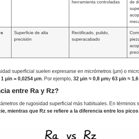
herramienta controladas
de d
supe
acop
mecá
os
Superficie de alta
Rectificado, pulido,
Comp
precisión
superacabado
piez
acop
prec
idad superficial suelen expresarse en micrómetros (μm) o micr
:
1 μin = 0,0254 μm
. Por ejemplo,
32 μin ≈ 0,8 μm
y
63 μin ≈ 1,
ncia entre Ra y Rz?
ámetros de rugosidad superficial más habituales. En términos s
ie, mientras que Rz se refiere a la diferencia entre los picos