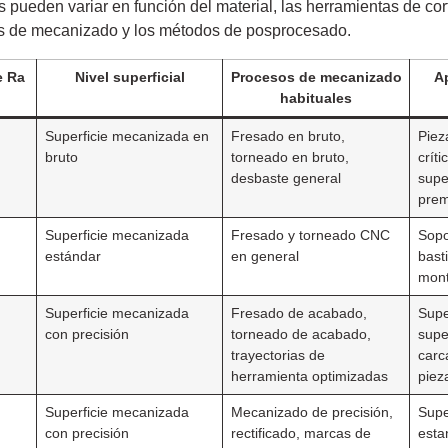
 pueden variar en función del material, las herramientas de cort
os de mecanizado y los métodos de posprocesado.
e Ra
Nivel superficial
Procesos de mecanizado
Ap
habituales
Superficie mecanizada en
Fresado en bruto,
Piez
bruto
torneado en bruto,
críti
desbaste general
supe
prem
Superficie mecanizada
Fresado y torneado CNC
Sopo
estándar
en general
bast
mont
Superficie mecanizada
Fresado de acabado,
Super
con precisión
torneado de acabado,
supe
trayectorias de
carc
herramienta optimizadas
piez
Superficie mecanizada
Mecanizado de precisión,
Supe
con precisión
rectificado, marcas de
esta