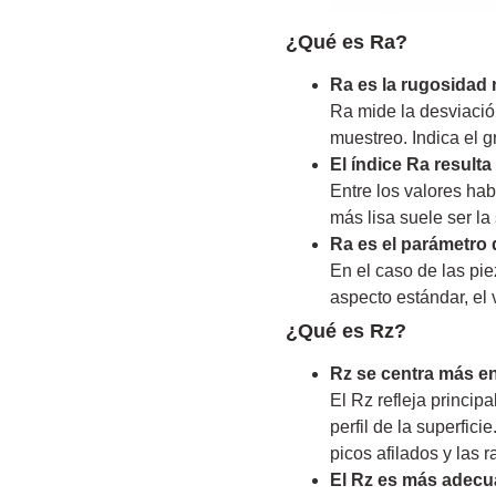
¿Qué es Ra?
Ra es la rugosidad
Ra mide la desviación
muestreo. Indica el g
El índice Ra resulta
Entre los valores ha
más lisa suele ser la 
Ra es el parámetro 
En el caso de las pie
aspecto estándar, el 
¿Qué es Rz?
Rz se centra más en l
El Rz refleja princip
perfil de la superfic
picos afilados y las 
El Rz es más adecua