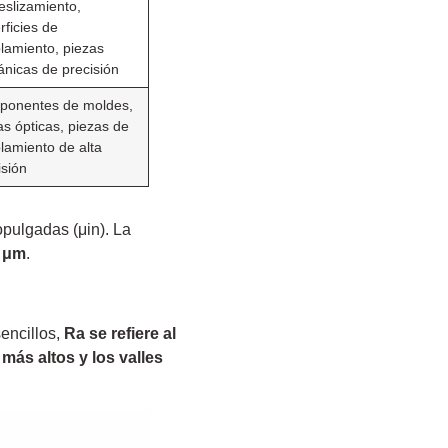
eslizamiento,
rficies de
lamiento, piezas
nicas de precisión
onentes de moldes,
as ópticas, piezas de
lamiento de alta
isión
opulgadas (μin). La
6 μm
.
encillos,
Ra se refiere al
 más altos y los valles