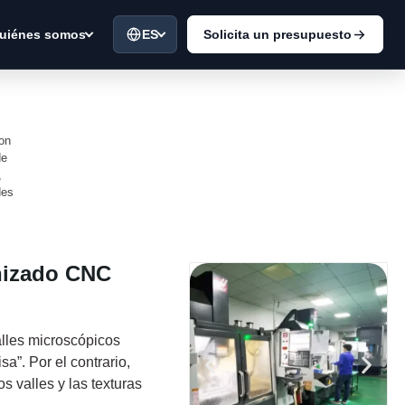
ES
Solicita un presupuesto
uiénes somos
con
de
,
des
nizado CNC
valles microscópicos
a”. Por el contrario,
s valles y las texturas