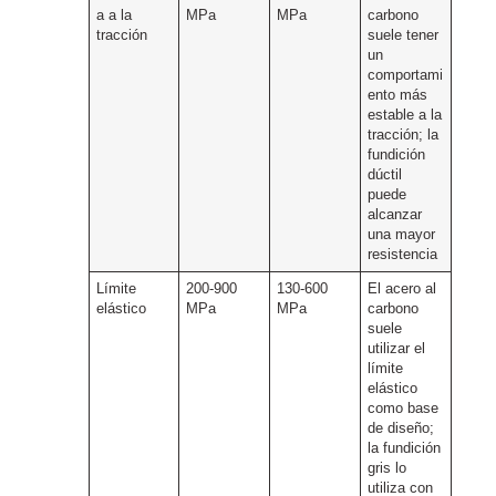
a a la
MPa
MPa
carbono
tracción
suele tener
un
comportami
ento más
estable a la
tracción; la
fundición
dúctil
puede
alcanzar
una mayor
resistencia
Límite
200-900
130-600
El acero al
elástico
MPa
MPa
carbono
suele
utilizar el
límite
elástico
como base
de diseño;
la fundición
gris lo
utiliza con