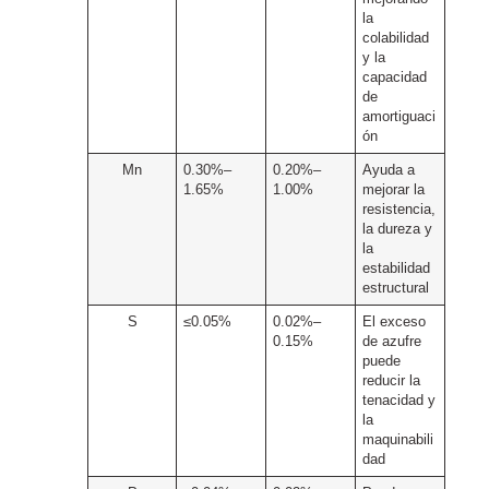
la
colabilidad
y la
capacidad
de
amortiguaci
ón
Mn
0.30%–
0.20%–
Ayuda a
1.65%
1.00%
mejorar la
resistencia,
la dureza y
la
estabilidad
estructural
S
≤0.05%
0.02%–
El exceso
0.15%
de azufre
puede
reducir la
tenacidad y
la
maquinabili
dad