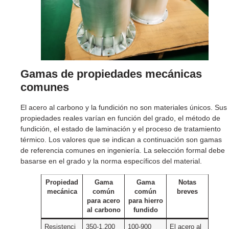
Gamas de propiedades mecánicas
comunes
El acero al carbono y la fundición no son materiales únicos. Sus
propiedades reales varían en función del grado, el método de
fundición, el estado de laminación y el proceso de tratamiento
térmico. Los valores que se indican a continuación son gamas
de referencia comunes en ingeniería. La selección formal debe
basarse en el grado y la norma específicos del material.
Propiedad
Gama
Gama
Notas
mecánica
común
común
breves
para acero
para hierro
al carbono
fundido
Resistenci
350-1.200
100-900
El acero al