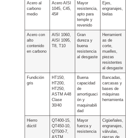
Acero al
Acero AISI
Mayor
Ejes,
carbono
1045, C45,
resistencia,
engranajes,
medio
45#
apto para
bielas
temple y
revenido
Acero con
AISI 1060,
Gran
Herramient
alto
AISI 1095,
dureza y
as de
contenido
T8, T10
buena
corte,
en carbono
resistencia
muelles,
al desgaste
piezas
resistentes
al desgaste
Fundición
HT150,
Buena
Bancadas,
gris
HT200,
capacidad
carcasas y
HT250,
de
bases de
ASTM A48
amortiguaci
máquinas
Clase
ón y
herramienta
30/40
maquinabili
dad
Hierro
QT400-15,
Mayor
Cigüeñales,
dúctil
QT450-10,
fuerza y
engranajes,
QT500-7,
resistencia
válvulas,
ASTM
piezas de