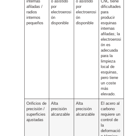
internas
o asistido
o asistido
CNC tiene
afiladas /
por
por
dificultades
radios
electroerosi
electroerosi
para
internos
ón
ón
producir
pequeños
disponible
disponible
esquinas
internas
afiladas; la
electroerosi
ón es
adecuada
para la
limpieza
local de
esquinas,
pero tiene
un coste
más
elevado.
Orificios de
Alta
Alta
El acero al
precisión /
precisión
precisión
carbono
superficies
alcanzable
alcanzable
requiere un
ajustadas
control de
la
deformació