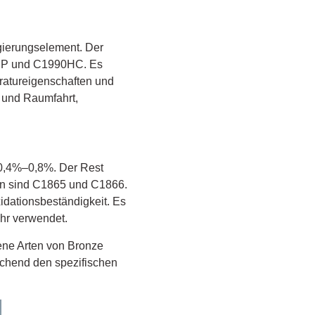
egierungselement. Der
0HP und C1990HC. Es
eratureigenschaften und
- und Raumfahrt,
 0,4%–0,8%. Der Rest
ten sind C1865 und C1866.
dationsbeständigkeit. Es
hr verwendet.
ene Arten von Bronze
echend den spezifischen