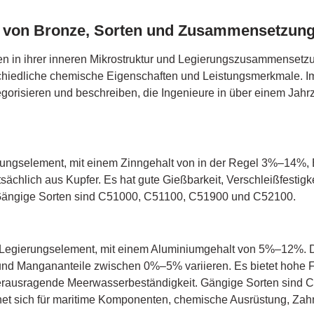
n von Bronze, Sorten und Zusammensetzun
n in ihrer inneren Mikrostruktur und Legierungszusammensetz
chiedliche chemische Eigenschaften und Leistungsmerkmale. I
gorisieren und beschreiben, die Ingenieure in über einem Jahrz
erungselement, mit einem Zinngehalt von in der Regel 3%–14%,
sächlich aus Kupfer. Es hat gute Gießbarkeit, Verschleißfestigk
 Gängige Sorten sind C51000, C51100, C51900 und C52100.
 Legierungselement, mit einem Aluminiumgehalt von 5%–12%. De
nd Mangananteile zwischen 0%–5% variieren. Es bietet hohe F
 herausragende Meerwasserbeständigkeit. Gängige Sorten sind
et sich für maritime Komponenten, chemische Ausrüstung, Zah