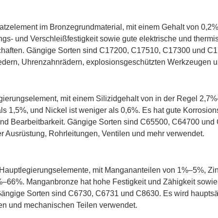
satzelement im Bronzegrundmaterial, mit einem Gehalt von 0,2%
ngs- und Verschleißfestigkeit sowie gute elektrische und thermi
chaften. Gängige Sorten sind C17200, C17510, C17300 und C17
Federn, Uhrenzahnrädern, explosionsgeschützten Werkzeugen 
Legierungselement, mit einem Silizidgehalt von in der Regel 2
ls 1,5%, und Nickel ist weniger als 0,6%. Es hat gute Korrosion
und Bearbeitbarkeit. Gängige Sorten sind C65500, C64700 und 
r Ausrüstung, Rohrleitungen, Ventilen und mehr verwendet.
 Hauptlegierungselemente, mit Mangananteilen von 1%–5%, Zi
%–66%. Manganbronze hat hohe Festigkeit und Zähigkeit sowie
Gängige Sorten sind C6730, C6731 und C8630. Es wird hauptsäch
n und mechanischen Teilen verwendet.