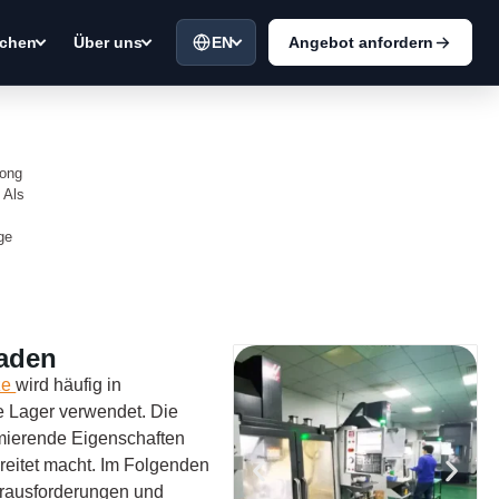
EN
Angebot anfordern
chen
Über uns
dong
 Als
ge
faden
ze
wird häufig in
e Lager verwendet. Die
mierende Eigenschaften
reitet macht. Im Folgenden
herausforderungen und