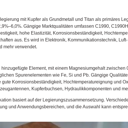
rlegierung mit Kupfer als Grundmetall und Titan als primäres L
en 2,9%–6,0%. Gängige Marktqualitäten umfassen C1990, C199
estigkeit, hohe Elastizität, Korrosionsbeständigkeit, Hochtemp
aften aus. Es wird in Elektronik, Kommunikationstechnik, Luft
d mehr verwendet.
e hinzugefügte Element, mit einem Magnesiumgehalt zwischen
öglichen Spurenelementen wie Fe, Si und Pb. Gängige Qualitä
gute Korrosionsbeständigkeit, Hochtemperatureignung und Oxi
lugzeugantennen, Kupferbuchsen, Hydraulikkomponenten und me
kation basiert auf der Legierungszusammensetzung. Verschied
istung und Anwendungsbereichen, und die Auswahl kann entspr