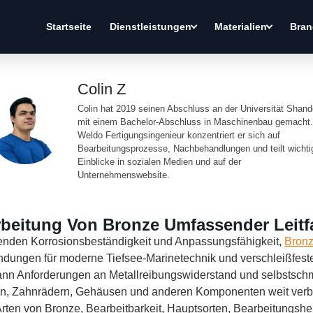
Startseite
Dienstleistungen
Materialien
Bran
Colin Z
Colin hat 2019 seinen Abschluss an der Universität Shan
mit einem Bachelor-Abschluss in Maschinenbau gemacht.
Weldo Fertigungsingenieur konzentriert er sich auf
Bearbeitungsprozesse, Nachbehandlungen und teilt wichti
Einblicke in sozialen Medien und auf der
Unternehmenswebsite.
beitung Von Bronze Umfassender Leit
enden Korrosionsbeständigkeit und Anpassungsfähigkeit,
Bron
dungen für moderne Tiefsee-Marinetechnik und verschleißfest
ann Anforderungen an Metallreibungswiderstand und selbstsch
sen, Zahnrädern, Gehäusen und anderen Komponenten weit verb
 Arten von Bronze, Bearbeitbarkeit, Hauptsorten, Bearbeitungs