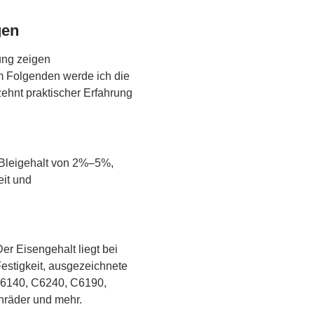
gen
ung zeigen
m Folgenden werde ich die
ehnt praktischer Erfahrung
 Bleigehalt von 2%–5%,
eit und
r Eisengehalt liegt bei
estigkeit, ausgezeichnete
 C6140, C6240, C6190,
nräder und mehr.