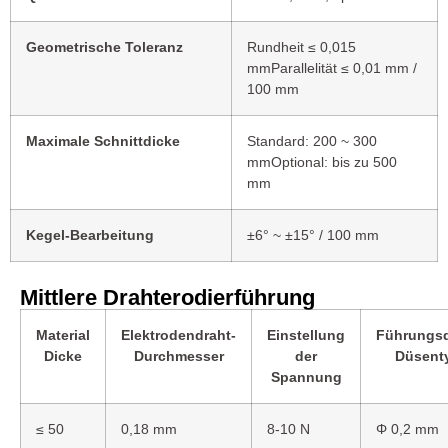
Geometrische Toleranz
Rundheit ≤ 0,015
mmParallelität ≤ 0,01 mm /
100 mm
Maximale Schnittdicke
Standard: 200 ~ 300
mmOptional: bis zu 500
mm
Kegel-Bearbeitung
±6° ~ ±15° / 100 mm
Mittlere Drahterodierführung
Material
Elektrodendraht-
Einstellung
Führungsd
Dicke
Durchmesser
der
Düsent
Spannung
≤ 50
0,18 mm
8-10 N
Φ 0,2 mm