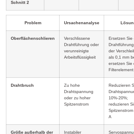
Schnitt 2
Problem
Ursachenanalyse
Lösun
Oberflächenschlieren
Verschlissene
Ersetzen Sie 
Drahtführung oder
Drahtführung
verunreinigte
der Verschle
Arbeitsflüssigkeit
als 0,1 mm be
ersetzen Sie
Filterelement
Drahtbruch
Zu hohe
Reduzieren S
Drahtspannung
Drahtspannu
oder zu hoher
10%-20%;
Spitzenstrom
reduzieren S
Spitzenstrom
A
Größe außerhalb der
Instabiler
Servospann