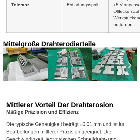
Toleranz
Entladungsspalt
±5 V anpasse
Ölflecken auf
Werkstückobe
entfernen
Mittelgroße Drahterodierteile
Mittlerer Vorteil Der Drahterosion
Mäßige Präzision und Effizienz
Die typische Genauigkeit beträgt ±0,01 mm und ist für
Bearbeitungen mittlerer Präzision geeignet. Die
Geschwindigkeit liegt zwischen Schnelldraht- und