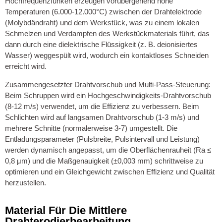
Hochfrequenzfunken erzeugen vorübergehend hohe
Temperaturen (6.000-12.000°C) zwischen der Drahtelektrode
(Molybdändraht) und dem Werkstück, was zu einem lokalen
Schmelzen und Verdampfen des Werkstückmaterials führt, das
dann durch eine dielektrische Flüssigkeit (z. B. deionisiertes
Wasser) weggespült wird, wodurch ein kontaktloses Schneiden
erreicht wird.
Zusammengesetzter Drahtvorschub und Multi-Pass-Steuerung:
Beim Schruppen wird ein Hochgeschwindigkeits-Drahtvorschub
(8-12 m/s) verwendet, um die Effizienz zu verbessern. Beim
Schlichten wird auf langsamen Drahtvorschub (1-3 m/s) und
mehrere Schnitte (normalerweise 3-7) umgestellt. Die
Entladungsparameter (Pulsbreite, Pulsintervall und Leistung)
werden dynamisch angepasst, um die Oberflächenrauheit (Ra ≤
0,8 μm) und die Maßgenauigkeit (±0,003 mm) schrittweise zu
optimieren und ein Gleichgewicht zwischen Effizienz und Qualität
herzustellen.
Material Für Die Mittlere
Drahterodierbearbeitung