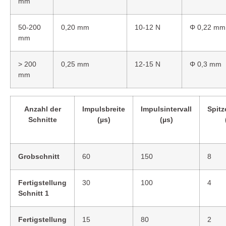
mm
50-200
0,20 mm
10-12 N
Φ 0,22 mm
mm
> 200
0,25 mm
12-15 N
Φ 0,3 mm
mm
Anzahl der
Impulsbreite
Impulsintervall
Spit
Schnitte
(µs)
(µs)
Grobschnitt
60
150
8
Fertigstellung
30
100
4
Schnitt 1
Fertigstellung
15
80
2