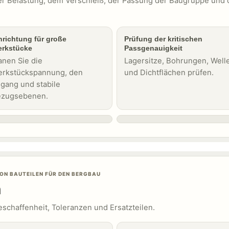
er Belastung, dem Verschleiß, der Passung der Baugruppe und 
nrichtung für große
Prüfung der kritischen
rkstücke
Passgenauigkeit
anen Sie die
Lagersitze, Bohrungen, Well
rkstückspannung, den
und Dichtflächen prüfen.
gang und stabile
zugsebenen.
ON BAUTEILEN FÜR DEN BERGBAU
n
schaffenheit, Toleranzen und Ersatzteilen.