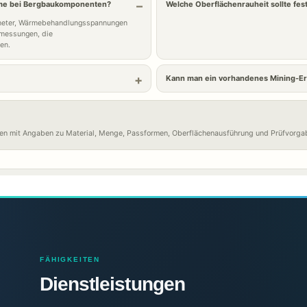
leme bei Bergbaukomponenten?
Welche Oberflächenrauheit sollte fe
ameter, Wärmebehandlungsspannungen
bmessungen, die
en.
Kann man ein vorhandenes Mining-Er
en mit Angaben zu Material, Menge, Passformen, Oberflächenausführung und Prüfvorga
FÄHIGKEITEN
Dienstleistungen