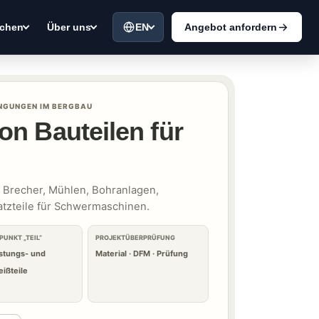
EN
Angebot anfordern
chen
Über uns
INGUNGEN IM BERGBAU
on Bauteilen für
 Brecher, Mühlen, Bohranlagen,
tzteile für Schwermaschinen.
UNKT „TEIL“
PROJEKTÜBERPRÜFUNG
stungs- und
Material · DFM · Prüfung
eißteile