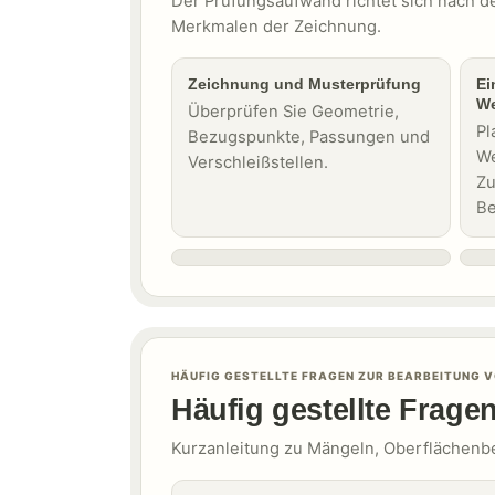
Der Prüfungsaufwand richtet sich nach d
Merkmalen der Zeichnung.
Zeichnung und Musterprüfung
Ei
We
Überprüfen Sie Geometrie,
Pl
Bezugspunkte, Passungen und
We
Verschleißstellen.
Zu
Be
HÄUFIG GESTELLTE FRAGEN ZUR BEARBEITUNG V
Häufig gestellte Frage
Kurzanleitung zu Mängeln, Oberflächenbe