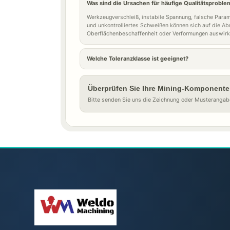
Was sind die Ursachen für häufige Qualitätsprob
Werkzeugverschleiß, instabile Spannung, falsche Par
und unkontrolliertes Schweißen können sich auf die A
Oberflächenbeschaffenheit oder Verformungen auswirk
Welche Toleranzklasse ist geeignet?
Überprüfen Sie Ihre Mining-Komponente
Bitte senden Sie uns die Zeichnung oder Musterangab