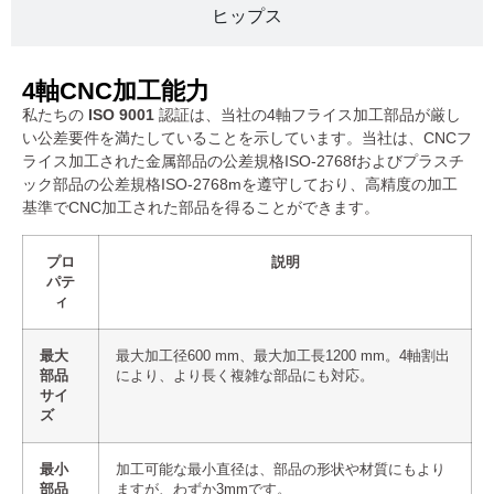
ヒップス
4軸CNC加工能力
私たちの
ISO 9001
認証は、当社の4軸フライス加工部品が厳し
い公差要件を満たしていることを示しています。当社は、CNCフ
ライス加工された金属部品の公差規格ISO-2768fおよびプラスチ
ック部品の公差規格ISO-2768mを遵守しており、高精度の加工
基準でCNC加工された部品を得ることができます。
プロ
説明
パテ
ィ
最大
最大加工径600 mm、最大加工長1200 mm。4軸割出
部品
により、より長く複雑な部品にも対応。
サイ
ズ
最小
加工可能な最小直径は、部品の形状や材質にもより
部品
ますが、わずか3mmです。