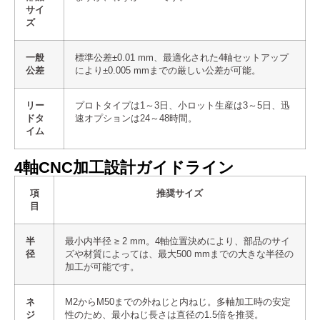
サイ
ズ
一般
標準公差±0.01 mm、最適化された4軸セットアップ
公差
により±0.005 mmまでの厳しい公差が可能。
リー
プロトタイプは1～3日、小ロット生産は3～5日、迅
ドタ
速オプションは24～48時間。
イム
4軸CNC加工設計ガイドライン
項
推奨サイズ
目
半
最小内半径 ≥ 2 mm。4軸位置決めにより、部品のサイ
径
ズや材質によっては、最大500 mmまでの大きな半径の
加工が可能です。
ネ
M2からM50までの外ねじと内ねじ。多軸加工時の安定
ジ
性のため、最小ねじ長さは直径の1.5倍を推奨。