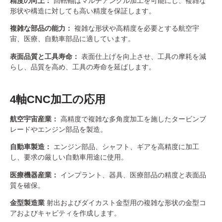
精度の向上：
回転軸はマルチアングル加工を可能にし、複雑な
形状や構造に対しても高い精度を保証します。
複雑な部品の能力：
複雑な形状や高精度を必要とする航空宇
宙、医療、自動車部品に適しています。
表面品質と工具寿命：
表面仕上げを向上させ、工具の摩耗を減
らし、品質を高め、工具の寿命を延ばします。
4軸CNC加工の応用
航空宇宙産業：
高精度で複雑な多角度加工を施したタービンブ
レードやエンジン部品を製造。
自動車製造：
エンジン部品、シャフト、ギアを高精度に加工
し、要求の厳しい自動車用途に使用。
医療機器産業：
インプラント、器具、医療部品の精度と表面品
質を確保。
金型製造業
射出およびダイカスト金型用の複雑な形状の金型コ
アおよびキャビティを作成します。