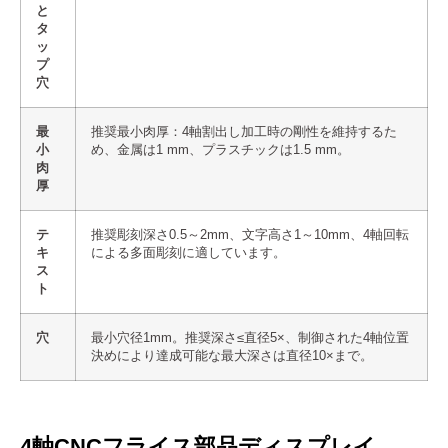
と
タ
ッ
プ
穴
最
推奨最小肉厚：4軸割出し加工時の剛性を維持するた
小
め、金属は1 mm、プラスチックは1.5 mm。
肉
厚
テ
推奨彫刻深さ0.5～2mm、文字高さ1～10mm、4軸回転
キ
による多面彫刻に適しています。
ス
ト
穴
最小穴径1mm。推奨深さ≤直径5×、制御された4軸位置
決めにより達成可能な最大深さは直径10×まで。
4軸CNCフライス部品ディスプレイ