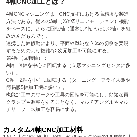
4軸CNC加工とは？
4軸CNCマシニングは、CNC技術における高精度な製造
方法である。従来の3軸（X/Y/Zリニアモーション）機能
をベースに、さらに回転軸（通常はA軸またはC軸）を組
み込んだものです。
連携した軸移動により、平面や単純な立体の切削を実現
するためのより複雑な3次元加工を可能にする。
第4軸（回転軸）：
A軸：X軸を中心に回転する（立形マシニングセンタに多
い）。
C軸：Z軸を中心に回転する（ターニング・フライス盤や
簡易版5軸加工機に多い）。
機能加工中のワークや工具の回転を可能にし、頻繁な再
クランプや調整をすることなく、マルチアングルやマル
チサーフェス加工を容易にする。
カスタム4軸CNC加工材料
10年以上の4軸CNC加工経験、±0.005mmの公差で100種類以上