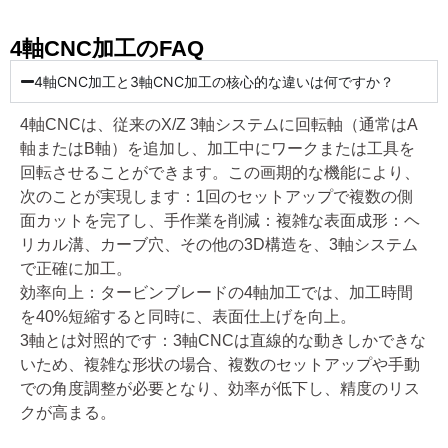
4軸CNC加工のFAQ
4軸CNC加工と3軸CNC加工の核心的な違いは何ですか？
4軸CNCは、従来のX/Z 3軸システムに回転軸（通常はA
軸またはB軸）を追加し、加工中にワークまたは工具を
回転させることができます。この画期的な機能により、
次のことが実現します：1回のセットアップで複数の側
面カットを完了し、手作業を削減：複雑な表面成形：ヘ
リカル溝、カーブ穴、その他の3D構造を、3軸システム
で正確に加工。
効率向上：タービンブレードの4軸加工では、加工時間
を40%短縮すると同時に、表面仕上げを向上。
3軸とは対照的です：3軸CNCは直線的な動きしかできな
いため、複雑な形状の場合、複数のセットアップや手動
での角度調整が必要となり、効率が低下し、精度のリス
クが高まる。