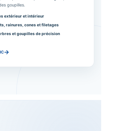
es goupilles.
 extérieur et intérieur
, rainures, cones et filetages
rbres et goupilles de précision
→
NC