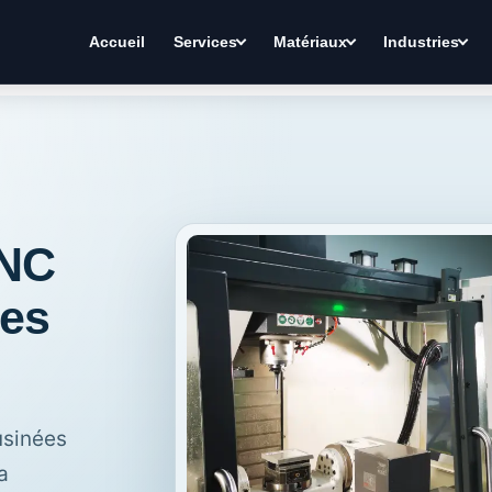
Accueil
Services
Matériaux
Industries
CNC
ues
usinées
a