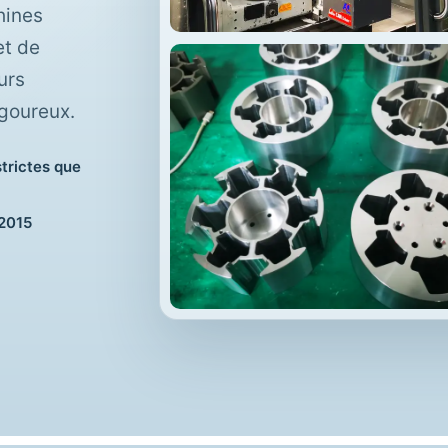
hines
et de
urs
igoureux.
trictes que
:2015