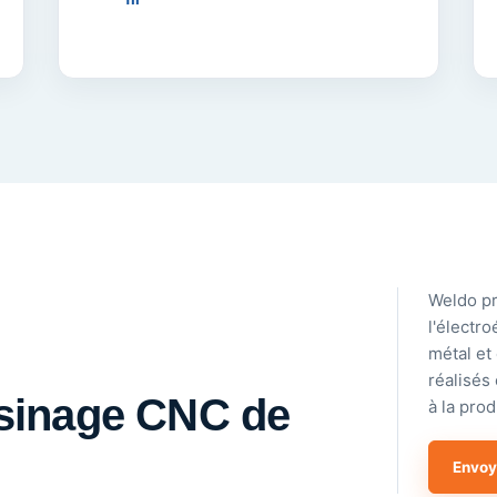
Weldo pr
l'électro
métal et
réalisés
'usinage CNC de
à la prod
Envoy