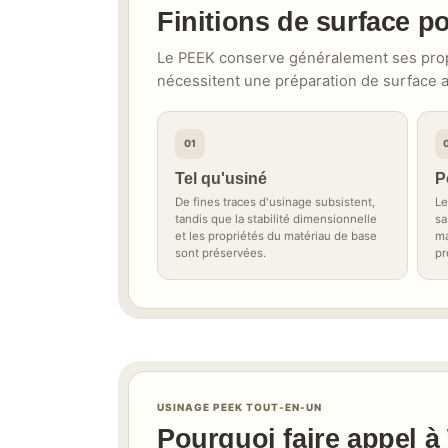
Finitions de surface p
Le PEEK conserve généralement ses propr
nécessitent une préparation de surface ad
01
Tel qu'usiné
P
De fines traces d'usinage subsistent,
Le
tandis que la stabilité dimensionnelle
sa
et les propriétés du matériau de base
ma
sont préservées.
pr
USINAGE PEEK TOUT-EN-UN
Pourquoi faire appel 