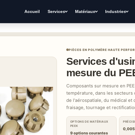
Accueil
Services
Matériaux
Industries
PIÈCES EN POLYMÈRE HAUTE PERFO
Services d'us
mesure du PE
Composants sur mesure en PEEK 
température, dans les secteurs de
de l'aérospatiale, du médical et
fraisage, tournage et rectificatio
OPTIONS DE MATÉRIAUX
PRÉCIS
PEEK
0,00
9 options courantes