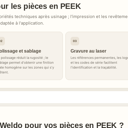
our les pièces en PEEK
iétés techniques après usinage ; l'impression et les revêteme
aptée à l'application.
02
03
olissage et sablage
Gravure au laser
 polissage réduit la rugosité ; le
Les références permanentes, les log
blage permet d'obtenir une finition
et les codes de série facilitent
te homogène sur les zones qui s'y
l'identification et la traçabilité.
êtent.
à Weldo pour vos pièces en PEEK ?