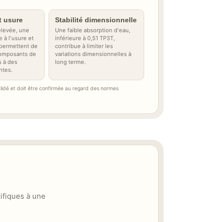
t usure
Stabilité dimensionnelle
élevée, une
Une faible absorption d'eau,
 à l'usure et
inférieure à 0,51 TP3T,
 permettent de
contribue à limiter les
composants de
variations dimensionnelles à
s à des
long terme.
ntes.
alidé et doit être confirmée au regard des normes
ifiques à une