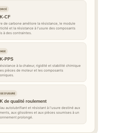
ORCÉ
K-CF
bre de carbone améliore la résistance, le module
sticité et la résistance à l'usure des composants
s à des contraintes.
ANGE
K-PPS
résistance à la chaleur, rigidité et stabilité chimique
les pièces de moteur et les composants
roniques.
SE D'USURE
 de qualité roulement
au autolubrifiant et résistant à l'usure destiné aux
ments, aux glissières et aux pièces soumises à un
ionnement prolongé.