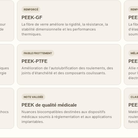
RENFORCÉ
RENF
PEEK-GF
PEE
pour
La fibre de verre améliore la rigidité, la résistance, la
La fi
 de
stabilité dimensionnelle et les performances
d'éla
thermiques.
soumi
FAIBLE FROTTEMENT
MÉL
PEEK-PTFE
PEE
miques
Amélioration de l'autolubrification des roulements, des
Allie 
rgie
joints d'étanchéité et des composants coulissants.
pour 
élect
NOTE VALIDÉE
CLAS
PEEK de qualité médicale
PEEK
 chocs
Nuances biocompatibles destinées aux dispositifs
Matéri
médicaux soumis à réglementation et aux applications
roule
implantables.
fonct