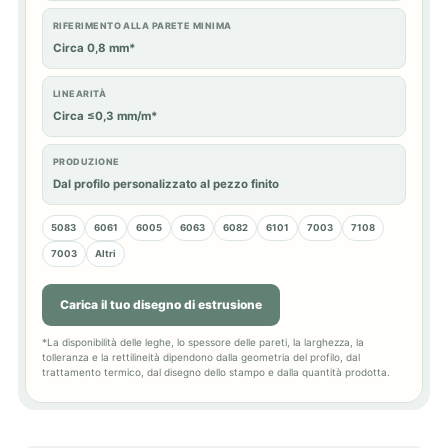
RIFERIMENTO ALLA PARETE MINIMA
Circa 0,8 mm*
LINEARITÀ
Circa ≤0,3 mm/m*
PRODUZIONE
Dal profilo personalizzato al pezzo finito
5083
6061
6005
6063
6082
6101
7003
7108
7003
Altri
Carica il tuo disegno di estrusione
*La disponibilità delle leghe, lo spessore delle pareti, la larghezza, la
tolleranza e la rettilineità dipendono dalla geometria del profilo, dal
trattamento termico, dal disegno dello stampo e dalla quantità prodotta.