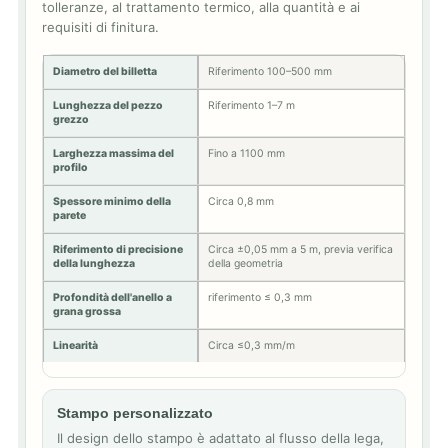
tolleranze, al trattamento termico, alla quantità e ai
requisiti di finitura.
Diametro del billetta
Riferimento 100–500 mm
Lunghezza del pezzo
Riferimento 1–7 m
grezzo
Larghezza massima del
Fino a 1100 mm
profilo
Spessore minimo della
Circa 0,8 mm
parete
Riferimento di precisione
Circa ±0,05 mm a 5 m, previa verifica
della lunghezza
della geometria
Profondità dell'anello a
riferimento ≤ 0,3 mm
grana grossa
Linearità
Circa ≤0,3 mm/m
Stampo personalizzato
Il design dello stampo è adattato al flusso della lega,