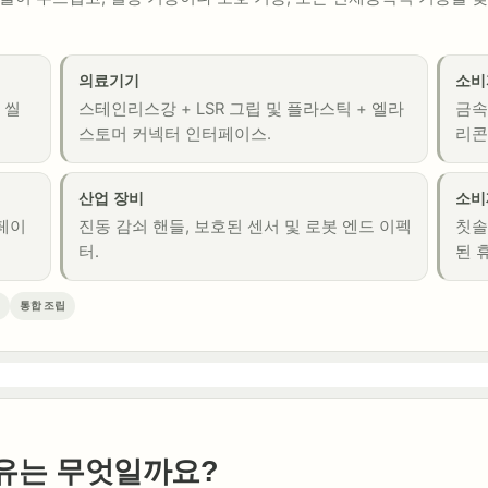
의료기기
소비
서 씰
스테인리스강 + LSR 그립 및 플라스틱 + 엘라
금속
스토머 커넥터 인터페이스.
리콘
산업 장비
소비
터페이
진동 감쇠 핸들, 보호된 센서 및 로봇 엔드 이펙
칫솔
터.
된 
통합 조립
유는 무엇일까요?