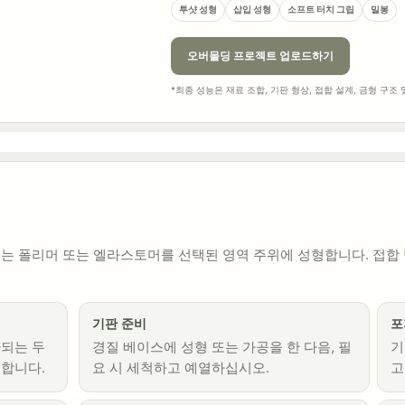
투샷 성형
삽입 성형
소프트 터치 그립
밀봉
오버몰딩 프로젝트 업로드하기
*최종 성능은 재료 조합, 기판 형상, 접합 설계, 금형 구조
되는 폴리머 또는 엘라스토머를 선택된 영역 주위에 성형합니다. 접합
기판 준비
포
환되는 두
경질 베이스에 성형 또는 가공을 한 다음, 필
기
형합니다.
요 시 세척하고 예열하십시오.
고