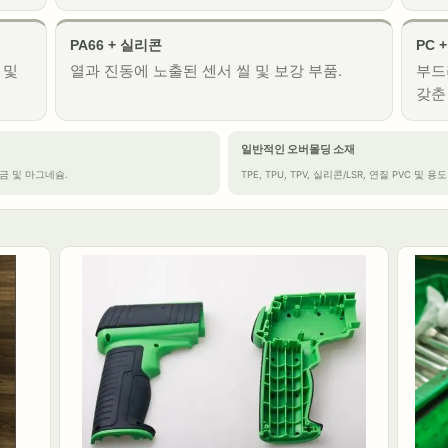
PA66 + 실리콘
PC +
 및
열과 진동에 노출된 센서 씰 및 보강 부품.
부드
갖춘
일반적인 오버몰딩 소재
 합금 및 마그네슘.
TPE, TPU, TPV, 실리콘/LSR, 연질 PVC 및