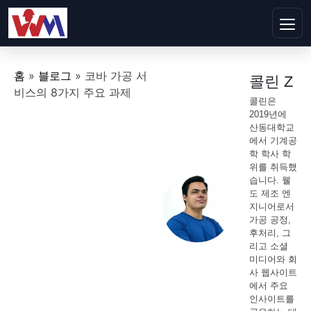
홈
»
블로그
»
코바 가공 서
콜린 Z
비스의 8가지 주요 과제
콜린은
2019년에
산동대학교
에서 기계공
학 학사 학
위를 취득했
습니다. 웰
도 제조 엔
지니어로서
가공 공정,
후처리, 그
리고 소셜
미디어와 회
사 웹사이트
에서 주요
인사이트를