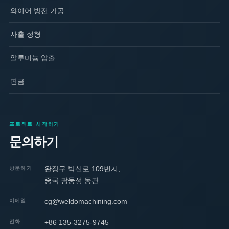
와이어 방전 가공
사출 성형
알루미늄 압출
판금
프로젝트 시작하기
문의하기
완장구 박신로 109번지,
방문하기
중국 광둥성 동관
cg@weldomachining.com
이메일
+86 135-3275-9745
전화