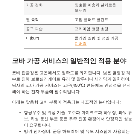
가공 경화
양호한 이송과 날카로운
모서리
열 축적
고압 플러드 쿨런트
공구 파손
프리미엄 코팅 초경
버(burr)
클라임 밀링 및 정밀 가공
디버링
코바 가공 서비스의 일반적인 적용 분야
코바 합금강은 고온에서도 정확도를 유지합니다. 낮은 열팽창 계
수로 인해 보로실리케이트 유리 및 알루미나 세라믹과 일치하여,
당사의 코바 가공 서비스는 고온(450℃) 변동에도 안정성을 유지
해야 하는 전자 부품에 필수적입니다.
아래는 맞춤형 코바 부품이 적용되는 대표적인 분야입니다:
항공우주 및 위성 기술: 고주파 마이크로파 하우징, 파워 튜
브, 위성 통신 부품 등은 우주 진공 환경에서 안정적인 성능
이 요구됩니다.
방위 전자장비: 군용 하드웨어 및 유도 시스템에 사용되는