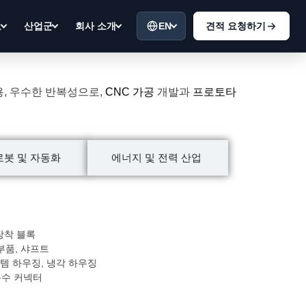
EN
견적 요청하기
료
산업군
회사 소개
용, 우수한 반복성으로,
CNC 가공
개발과
프로토타
로봇 및 자동화
에너지 및 전력 산업
 장착 블록
부품, 샤프트
스템 하우징, 냉각 하우징
 특수 커넥터