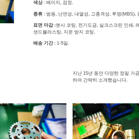
색상
: 베이지, 검정.
종류
: 범용, 난연성, 내열성, 고충격성, 투명(MBS),
표면 마감 :
분사 코팅, 전기도금, 실크스크린 인쇄, 레
샌드블라스팅, 지문 방지 코팅.
배송 기간
: 1-5일.
지난 15년 동안 다양한 정밀 가
하여 간략히 소개했습니다.