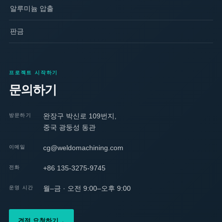
알루미늄 압출
판금
프로젝트 시작하기
문의하기
완장구 박신로 109번지,
방문하기
중국 광둥성 동관
cg@weldomachining.com
이메일
+86 135-3275-9745
전화
월–금 · 오전 9:00–오후 9:00
운영 시간
견적 요청하기
→