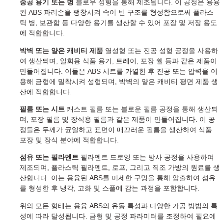
중공 용기 또는 병
블로우 성형을 통해 제조됩니다. 이 공정은 용융
된 ABS 파리손을 팽창시켜 속이 빈 구조를 형성함으로써 플라스
틱 병, 보관함 등 다양한 용기를 생산할 수 있어 포장 및 저장 용도
에 적합합니다.
박벽 또는 얕은 캐비티 제품
열성형 또는 진공 성형 공정을 사용하
여 생산되며, 일회용 식품 용기, 트레이, 포장 쉘 등과 같은 제품이
만들어집니다. 이들은 ABS 시트를 가열한 후 진공 또는 압력을 이
용해 금형에 밀착시켜 성형되며, 박벽의 얕은 캐비티 평면 제품 생
산에 적합합니다.
필름 또는 시트
캐스트 필름 또는 블로운 필름 공정을 통해 생산되
며, 포장 필름 및 장식용 필름과 같은 제품이 만들어집니다. 이 공
정들은 두께가 균일하고 표면이 매끄러운 필름을 생산하여 식품
포장 및 장식 분야에 적합합니다.
섬유 또는 필라멘트
필라멘트 드로잉 또는 방사 공정을 사용하여
제조되며, 플라스틱 필라멘트, 로프, 그리고 직조 가방의 원료를 생
산합니다. 이는 용융된 ABS를 미세한 구멍을 통해 압출하여 섬유
를 형성한 후 냉각, 고화 및 스풀에 감는 과정을 포함합니다.
위의 모든 형태는 용융 ABS의 유동 특성과 다양한 가공 방법의 특
성에 따라 달성됩니다. 금형 및 공정 파라미터를 조정하여 필요에