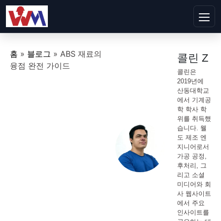
홈
»
블로그
»
ABS 재료의
콜린 Z
융점 완전 가이드
콜린은
2019년에
산동대학교
에서 기계공
학 학사 학
위를 취득했
습니다. 웰
도 제조 엔
지니어로서
가공 공정,
후처리, 그
리고 소셜
미디어와 회
사 웹사이트
에서 주요
인사이트를