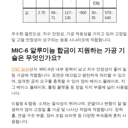
CS)
값
2.70
69–
117–
~900
30–
570–
71
130
35
640
우수한 열전도성, 치수 안정성, 가공 적응성을 가지고 있어 고정밀
및 고열 안정성이 요구되는 응용 시나리오에 적합합니다.
MIC-6 알루미늄 합금이 지원하는 가공 기
술은 무엇인가요?
CNC 밀링
선삭: MIC-6은 내부 응력이 낮고 치수 안정성이 좋아 밀
링 가공에 적합합니다. 표면은 매끄럽고 평탄하게 처리할 수 있으
며, 엄격한 공차 요구를 충족할 수 있어 장비 베이스 플레이트, 지
그 베이스 플레이트, 툴링 플랫폼 등 정밀 지지 부품에 널리 사용됩
니다.
드릴링 & 탭핑: 소재는 절삭성이 뛰어나며, 균열이나 변형이 잘 발
생하지 않아 고정밀 홀 가공 및 나사산 작업에 적합합니다. 장착
홀, 연결 구조 부품, 장비 조립 브라켓 등 다양한 부속품에 흔히 사
용됩니다.