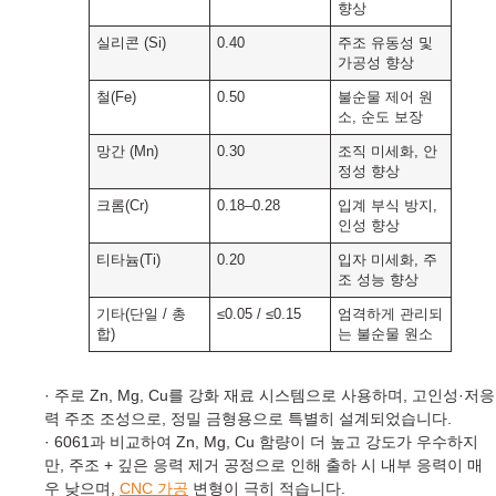
향상
실리콘 (Si)
0.40
주조 유동성 및
가공성 향상
철(Fe)
0.50
불순물 제어 원
소, 순도 보장
망간 (Mn)
0.30
조직 미세화, 안
정성 향상
크롬(Cr)
0.18–0.28
입계 부식 방지,
인성 향상
티타늄(Ti)
0.20
입자 미세화, 주
조 성능 향상
기타(단일 / 총
≤0.05 / ≤0.15
엄격하게 관리되
합)
는 불순물 원소
· 주로 Zn, Mg, Cu를 강화 재료 시스템으로 사용하며, 고인성·저응
력 주조 조성으로, 정밀 금형용으로 특별히 설계되었습니다.
· 6061과 비교하여 Zn, Mg, Cu 함량이 더 높고 강도가 우수하지
만, 주조 + 깊은 응력 제거 공정으로 인해 출하 시 내부 응력이 매
우 낮으며,
CNC 가공
변형이 극히 적습니다.