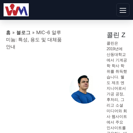
홈
»
블로그
»
MIC-6 알루
콜린 Z
미늄: 특성, 용도 및 대체품
콜린은
안내
2019년에
산동대학교
에서 기계공
학 학사 학
위를 취득했
습니다. 웰
도 제조 엔
지니어로서
가공 공정,
후처리, 그
리고 소셜
미디어와 회
사 웹사이트
에서 주요
인사이트를