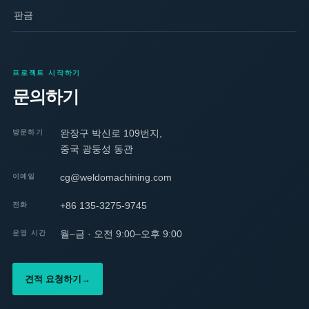
판금
프로젝트 시작하기
문의하기
완장구 박신로 109번지,
방문하기
중국 광둥성 동관
cg@weldomachining.com
이메일
+86 135-3275-9745
전화
월–금 · 오전 9:00–오후 9:00
운영 시간
견적 요청하기
→