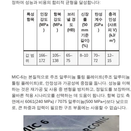
정하여 성능과 비용의 합리적 균형을 달성합니다:
특성
인장
항복
브리
신장
탄성
충격
항목
강도
강도
넬 경
률
계수
인성
(MPa
(MPa
도
(50
(GPa
(샤르
)
)
(HB)
mm
)
피 V)
기준
(kJ/
길이)
m²)
(%)
값 범
166–
105–
65–
8–10
70–
12–
위
172
138
75
72
15
MIC-6는 본질적으로 주조 알루미늄 툴링 플레이트(주조 알루미늄
툴링 플레이트)로, 안정성과 가공성에 중점을 둡니다. 성능을 이해
하는 것은 재가공 및 사용 중 변형을 방지하고, 정밀도를 보장하며,
올바른 적용 시나리오를 선택하는 데 도움이 됩니다. 항복 강도 측
면에서 6061(240 MPa) / 7075 알루미늄(500 MPa+)보다 낮으므
로, 큰 하중과 압력이 필요한 구조 부품에는 사용할 수 없습니다.