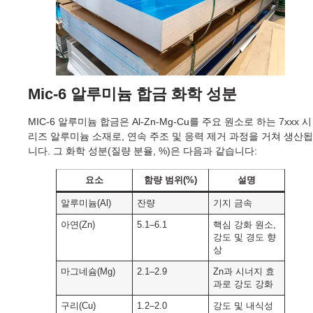
Mic-6 알루미늄 합금 화학 성분
MIC-6 알루미늄 합금은 Al-Zn-Mg-Cu를 주요 원소로 하는 7xxx 시
리즈 알루미늄 소재로, 연속 주조 및 응력 제거 과정을 거쳐 생산됩
니다. 그 화학 성분(질량 분율, %)은 다음과 같습니다:
요소
함량 범위(%)
설명
알루미늄(Al)
잔량
기지 금속
아연(Zn)
5.1–6.1
핵심 강화 원소,
강도 및 경도 향
상
마그네슘(Mg)
2.1–2.9
Zn과 시너지 효
과로 강도 강화
구리(Cu)
1.2–2.0
강도 및 내식성