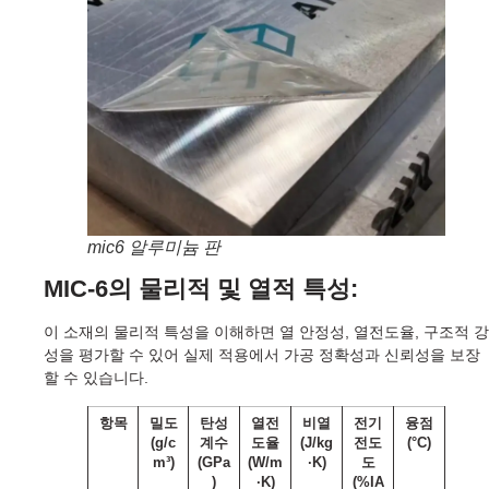
mic6 알루미늄 판
MIC-6의 물리적 및 열적 특성:
이 소재의 물리적 특성을 이해하면 열 안정성, 열전도율, 구조적 강
성을 평가할 수 있어 실제 적용에서 가공 정확성과 신뢰성을 보장
할 수 있습니다.
항목
밀도
탄성
열전
비열
전기
융점
(g/c
계수
도율
(J/kg
전도
(°C)
m³)
(GPa
(W/m
·K)
도
)
·K)
(%IA