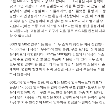
즈는 MIC-6와 성능이 가장 유사합니다. 이 소재들은 내부 응력이
낮고 표면 마감이 비교적 균일합니다. 가공 후 변형이나 균열이 잘
발생하지 않아 고정밀 베이스 플레이트, 검사 플랫폼, 툴링 지그 등
평탄도와 안정성이 요구되는 환경에 적합합니다. 다만, 이 소재들
의 국부 경도 균일성이나 표면 상태는 MIC-6보다 다소 떨어질 수
있습니다(이는 보통 소재 시스템 자체보다는 특정 생산 공정에 따
라 다릅니다). 고정밀 제조 요구가 있을 경우 MIC-6를 완전히 대체
할 수 없습니다.
5083 및 5052 알루미늄 합금: 이 두 소재의 장점은 비용 절감입니
다. 5083은 내식성이 우수하여 일반 툴링, 구조 브래킷, 장비 보조
플레이트에 적합합니다. 5052는 5083보다 강도와 내식성이 다소
낮아 주로 경량 패널 및 보조 부품에 사용됩니다. 그러나 두 소재
모두 변형 알루미늄 합금이기 때문에 가공 시 응력 해소 문제가 존
재하며, 변형이 발생하기 쉬워 고정밀 지그나 검사 부품에는 적합
하지 않습니다.
6061-T6 알루미늄 합금: 이 소재는 MIC-6 알루미늄보다 강도가
높습니다. 6061 알루미늄은 일정 하중과 구조 강도가 요구되는 부
품에 적합하며, 장비 구조 부품, 연결 플레이트, 하중 지지 브래킷
등에 널리 사용됩니다. 단점은 6061 알루미늄이 내부 응력이 높아
가공 후 치수 안정성이 MIC-6 알루미늄 합금보다 떨어진다는 점입