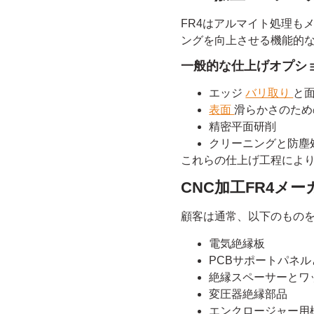
FR4はアルマイト処理も
ングを向上させる機能的
一般的な仕上げオプシ
エッジ
バリ取り
と
表面
滑らかさのため
精密平面研削
クリーニングと防塵
これらの仕上げ工程により
CNC加工FR4メ
顧客は通常、以下のもの
電気絶縁板
PCBサポートパネ
絶縁スペーサーとワ
変圧器絶縁部品
エンクロージャー用