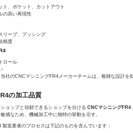
ット、ポケット、カットアウト
ルの高い再現性
スリーブ、ブッシング
法精度
R4
トロール
い
当社のCNCマシニングFR4メーカーチームは、複雑な設計を
R4の加工品質
なショップと信頼できるショップを分ける
CNCマシニングFR4
に敏感なため、機械加工中に独特の挙動を示す。
 fr4 製造業者のプロセスは下記のものを含んでいます：