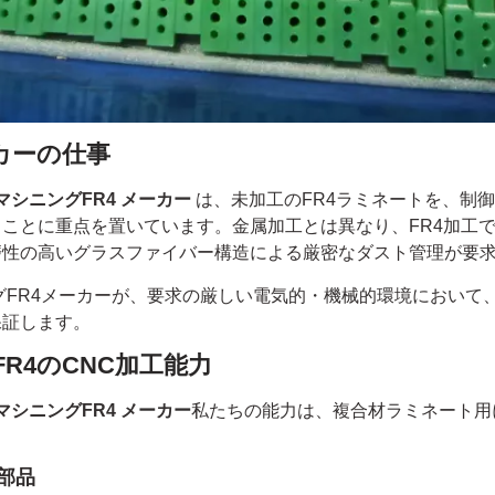
ーカーの仕事
マシニングFR4 メーカー
は、未加工のFR4ラミネートを、制御
ことに重点を置いています。金属加工とは異なり、FR4加工
磨性の高いグラスファイバー構造による厳密なダスト管理が要
グFR4メーカーが、要求の厳しい電気的・機械的環境において
保証します。
R4のCNC加工能力
マシニングFR4 メーカー
私たちの能力は、複合材ラミネート用
。
4部品