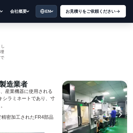
EN
お見積りをご依頼ください
業
会社概要
まし
処理
トで
の製造業者
、産業機器に使用される
キシラミネートであり、寸
る。
精密加工されたFR4部品