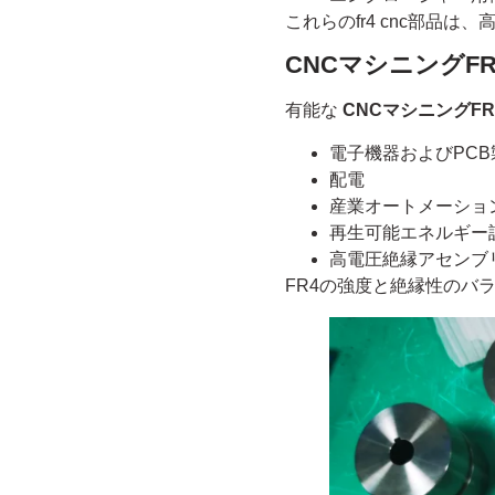
これらのfr4 cnc部品
CNCマシニングF
有能な
CNCマシニングFR
電子機器およびPCB
配電
産業オートメーショ
再生可能エネルギー
高電圧絶縁アセンブ
FR4の強度と絶縁性のバ