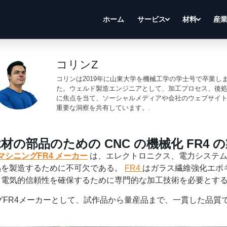
ホーム
サービス
材料
産
コリンZ
コリンは2019年に山東大学を機械工学の学士号で卒業し
た。ウェルド製造エンジニアとして、加工プロセス、後
に焦点を当て、ソーシャルメディアや会社のウェブサイ
重要な洞察を共有しています。.
材の部品のための CNC の機械化 FR4 
マシニングFR4 メーカー
は、エレクトロニクス、電力システム
品を製造するために不可欠である。
FR4
はガラス繊維強化エポ
、電気的信頼性を確保するために専門的な加工技術を必要とす
グFR4メーカーとして、試作品から量産品まで、一貫した品質で