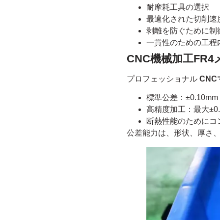
耐摩耗工具の選択
最適化された切削速
剥離を防ぐために制
一貫性のための工程
CNC機械加工FR
プロフェッショナル
CNC
標準公差：±0.10mm
高精度加工：最大±0.0
断熱性能のためにコ
公差能力は、形状、厚さ