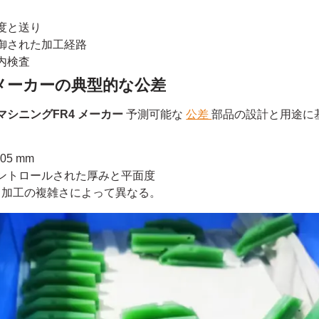
度と送り
御された加工経路
内検査
4メーカーの典型的な公差
マシニングFR4 メーカー
予測可能な
公差
部品の設計と用途に
5 mm
ントロールされた厚みと平面度
、加工の複雑さによって異なる。