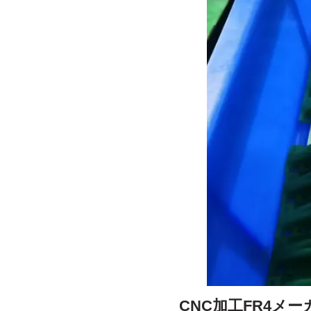
CNC加工FR4メ