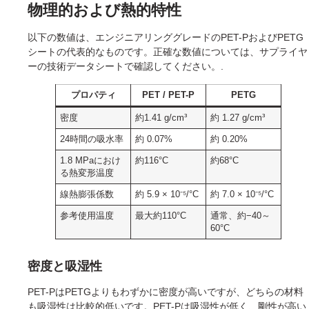
物理的および熱的特性
以下の数値は、エンジニアリンググレードのPET-PおよびPETG
シートの代表的なものです。正確な数値については、サプライヤ
ーの技術データシートで確認してください。.
プロパティ
PET / PET-P
PETG
密度
約1.41 g/cm³
約 1.27 g/cm³
24時間の吸水率
約 0.07%
約 0.20%
1.8 MPaにおけ
約116°C
約68°C
る熱変形温度
線熱膨張係数
約 5.9 × 10⁻⁵/°C
約 7.0 × 10⁻⁵/°C
参考使用温度
最大約110°C
通常、約−40～
60°C
密度と吸湿性
PET-PはPETGよりもわずかに密度が高いですが、どちらの材料
も吸湿性は比較的低いです。PET-Pは吸湿性が低く、剛性が高い