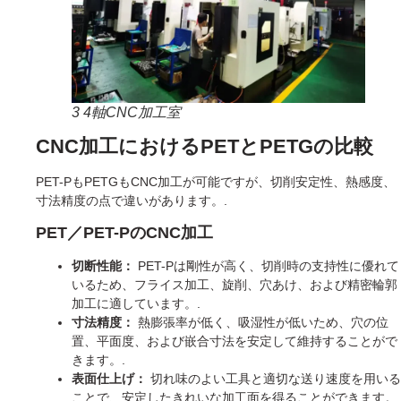
3 4軸CNC加工室
CNC加工におけるPETとPETGの比較
PET-PもPETGもCNC加工が可能ですが、切削安定性、熱感度、
寸法精度の点で違いがあります。.
PET／PET-PのCNC加工
切断性能：
PET-Pは剛性が高く、切削時の支持性に優れて
いるため、フライス加工、旋削、穴あけ、および精密輪郭
加工に適しています。.
寸法精度：
熱膨張率が低く、吸湿性が低いため、穴の位
置、平面度、および嵌合寸法を安定して維持することがで
きます。.
表面仕上げ：
切れ味のよい工具と適切な送り速度を用いる
ことで、安定したきれいな加工面を得ることができます。.