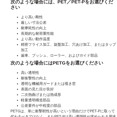
次のような場合には、PET／PET-Pをお選びくだ
さい
より高い剛性
厳しい寸法公差
耐摩耗性の向上
長期的な耐荷重性能
より高い動作温度
精密フライス加工、旋盤加工、穴あけ加工、またはタップ
加工
歯車、ブッシュ、ローラー、およびガイド部品
次のような場合にはPETGをお選びください
高い透明性
耐衝撃性の向上
透明な機械用ガードまたは覗き窓
表面の見た目が良好
二次熱曲げまたは熱成形
軽量透明構造部品
公差要件が中程度の部品
PETGは、単に衝撃靭性が高いという理由だけでPET-Pに取って
代わるべきではなく、またPET-Pは高い透明性が求められる用途