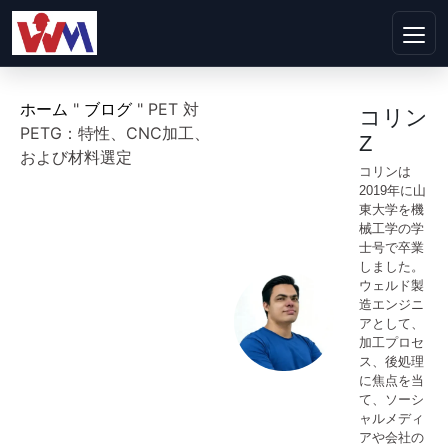
ホーム
"
ブログ
"
PET 対
コリン
PETG：特性、CNC加工、
Z
および材料選定
コリンは
2019年に山
東大学を機
械工学の学
士号で卒業
しました。
ウェルド製
造エンジニ
アとして、
加工プロセ
ス、後処理
に焦点を当
て、ソーシ
ャルメディ
アや会社の