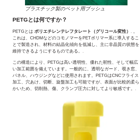
プラスチック製のペット用ブッシュ
PETGとは何ですか？
PETGとは
ポリエチレンテレフタレート（グリコール変性）
. 。
これは、CHDMなどのコモノマーをPETポリマー系に導入するこ
とで製造され、材料の結晶化傾向を低減し、主に非晶質の状態を
維持できるようにするものである。.
この構造により、PETGは高い透明性、優れた靭性、そして幅広
い加工範囲を備えています。一般的に、透明なガード、覗き窓、
パネル、ハウジングなどに使用されます。PETGはCNCフライス
加工、穴あけ、切断、旋盤加工も可能ですが、表面が比較的柔ら
かいため、切削熱、傷、クランプ圧力に対してより敏感です。.