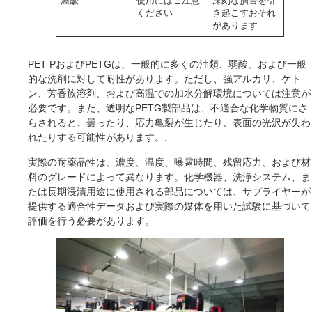
濃酸
使用にはご注意
深刻な損害を引
ください
き起こすおそれ
があります
PET-PおよびPETGは、一般的に多くの油類、弱酸、および一般
的な洗剤に対して耐性があります。ただし、強アルカリ、ケト
ン、芳香族溶剤、および高温での加水分解環境については注意が
必要です。また、透明なPETG製部品は、不適合な化学物質にさ
らされると、曇ったり、応力亀裂が生じたり、表面の光沢が失わ
れたりする可能性があります。.
実際の耐薬品性は、濃度、温度、曝露時間、残留応力、および材
料のグレードによって異なります。化学機器、洗浄システム、ま
たは長期浸漬用途に使用される部品については、サプライヤーが
提供する適合性データおよび実際の媒体を用いた試験に基づいて
評価を行う必要があります。.