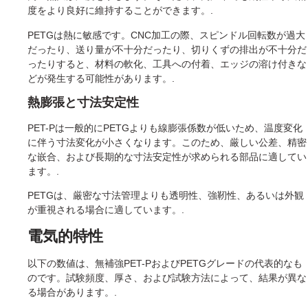
度をより良好に維持することができます。.
PETGは熱に敏感です。CNC加工の際、スピンドル回転数が過大
だったり、送り量が不十分だったり、切りくずの排出が不十分だ
ったりすると、材料の軟化、工具への付着、エッジの溶け付きな
どが発生する可能性があります。.
熱膨張と寸法安定性
PET-Pは一般的にPETGよりも線膨張係数が低いため、温度変化
に伴う寸法変化が小さくなります。このため、厳しい公差、精密
な嵌合、および長期的な寸法安定性が求められる部品に適してい
ます。.
PETGは、厳密な寸法管理よりも透明性、強靭性、あるいは外観
が重視される場合に適しています。.
電気的特性
以下の数値は、無補強PET-PおよびPETGグレードの代表的なも
のです。試験頻度、厚さ、および試験方法によって、結果が異な
る場合があります。.