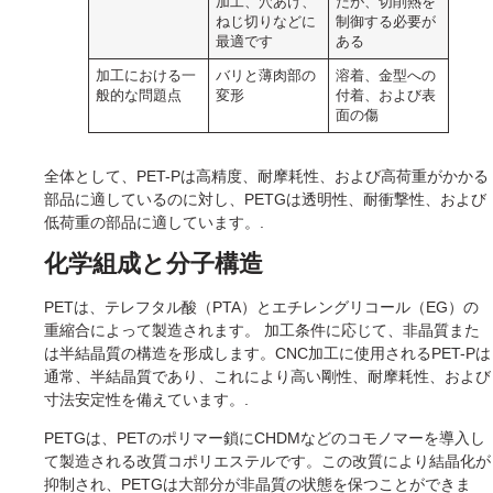
加工、穴あけ、
だが、切削熱を
ねじ切りなどに
制御する必要が
最適です
ある
加工における一
バリと薄肉部の
溶着、金型への
般的な問題点
変形
付着、および表
面の傷
全体として、PET-Pは高精度、耐摩耗性、および高荷重がかかる
部品に適しているのに対し、PETGは透明性、耐衝撃性、および
低荷重の部品に適しています。.
化学組成と分子構造
PETは、テレフタル酸（PTA）とエチレングリコール（EG）の
重縮合によって製造されます。 加工条件に応じて、非晶質また
は半結晶質の構造を形成します。CNC加工に使用されるPET-Pは
通常、半結晶質であり、これにより高い剛性、耐摩耗性、および
寸法安定性を備えています。.
PETGは、PETのポリマー鎖にCHDMなどのコモノマーを導入し
て製造される改質コポリエステルです。この改質により結晶化が
抑制され、PETGは大部分が非晶質の状態を保つことができま