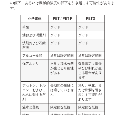
の低下、あるいは機械的強度の低下を引き起こす可能性がありま
す。.
化学媒体
PET / PET-P
PETG
希酸
グッド
グッド
油および潤滑剤
グッド
グッド
洗剤および石鹸
グッド
グッド
溶液
アルコール類
通常は許容範囲
通常は許容範囲
強アルカリ
不良；加水分解
数量限定；膨張
が生じる可能性
やひび割れが生
がある
じる場合があり
ます
アセトン、トル
長期間の接触に
濁り、軟化、ま
エン、およびこ
は適していませ
たは膨潤を引き
れらに類する溶
ん
起こす可能性が
剤
あります
温水と蒸気
限定的な抵抗
限定的な抵抗