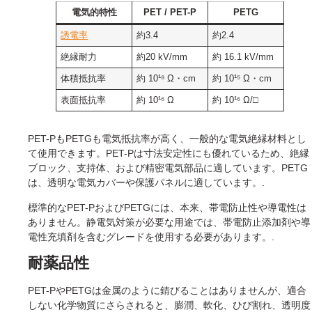
電気的特性
PET / PET-P
PETG
誘電率
約3.4
約2.4
絶縁耐力
約20 kV/mm
約 16.1 kV/mm
体積抵抗率
約 10¹⁸ Ω・cm
約 10¹⁵ Ω・cm
表面抵抗率
約 10¹⁶ Ω
約 10¹⁶ Ω/□
PET-PもPETGも電気抵抗率が高く、一般的な電気絶縁材料とし
て使用できます。PET-Pは寸法安定性にも優れているため、絶縁
ブロック、支持体、および精密電気部品に適しています。PETG
は、透明な電気カバーや保護パネルに適しています。.
標準的なPET-PおよびPETGには、本来、帯電防止性や導電性は
ありません。静電気対策が必要な用途では、帯電防止添加剤や導
電性充填剤を含むグレードを使用する必要があります。.
耐薬品性
PET-PやPETGは金属のように錆びることはありませんが、適合
しない化学物質にさらされると、膨潤、軟化、ひび割れ、透明度