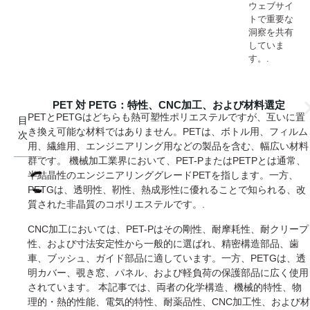
ウェブサイ
トで重要な
洞察を共有
していま
す。.
PET 対 PETG：特性、CNC加工、および材料選定
PETとPETGはどちらも熱可塑性ポリエステルですが、互いに置
目
き換え可能な材料ではありません。PETは、ボトル用、フィルム
次
用、繊維用、エンジニアリング用などの製品を含む、幅広い材料
群です。 機械加工業界において、PET-PまたはPETPとは通常、
半結晶性のエンジニアリンググレードPETを指します。一方、
PETGは、透明性、靭性、熱成形性に優れることで知られる、改
質された非晶質のコポリエステルです。.
CNC加工においては、PET-Pはその剛性、耐摩耗性、耐クリープ
性、および寸法安定性から一般的に選ばれ、精密構造部品、歯
車、ブッシュ、ガイド部品に適しています。一方、PETGは、透
明カバー、覗き窓、パネル、および軽負荷の保護部品に広く使用
されています。 本記事では、両者の化学構造、機械的特性、物
理的・熱的性能、電気的特性、耐薬品性、CNC加工性、および材