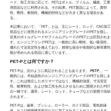
ード、加工方法に応じて、PETはボトル、フィルム、繊維、工業
用部品などに利用される。その結果、PET製品によって、透明
性、剛性、耐熱性、機械的特性などが大きく異なる場合があ
る。.
本記事において、「PET」とは、主にシート、ロッド、CNC加工
部品などに使用されるエンジニアリンググレードのPETを指し、
従来のボトルグレードやフィルムグレードのPETとは区別されま
す。エンジニアリングPETは、一般的に高い剛性、低い吸湿性、
優れた寸法安定性を備えており、精密な嵌合や長期的な耐荷重性
能が求められる部品に適しています。.
PET-Pとは何ですか？
PET-Pは、次のように表記されることもあります。
PETP
, 、一
般的には、半結晶性のエンジニアリンググレードのPETを指しま
す。これは独立したポリマーではなく、機械的強度、寸法安定
性、耐摩耗性、および加工性を向上させるために開発されたPET
の一種です。通常、シート、ロッド、チューブなどの形態で供給
されます。.
PET-Pは、歯車、ブッシュ、ローラー、ガイド部品、電気絶縁
体、および精密構造部品などに加工されることがよくあります。