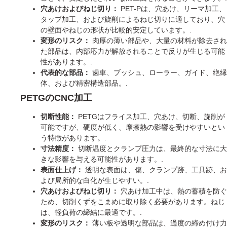
穴あけおよびねじ切り：
PET-Pは、穴あけ、リーマ加工、
タップ加工、および旋削によるねじ切りに適しており、穴
の壁面やねじの形状が比較的安定しています。.
変形のリスク：
肉厚の薄い部品や、大量の材料が除去され
た部品は、内部応力が解放されることで反りが生じる可能
性があります。.
代表的な部品：
歯車、ブッシュ、ローラー、ガイド、絶縁
体、および精密構造部品。.
PETGのCNC加工
切断性能：
PETGはフライス加工、穴あけ、切断、旋削が
可能ですが、硬度が低く、摩擦熱の影響を受けやすいとい
う特徴があります。.
寸法精度：
切断温度とクランプ圧力は、最終的な寸法に大
きな影響を与える可能性があります。.
表面仕上げ：
透明な表面は、傷、クランプ跡、工具跡、お
よび局所的な白化が生じやすい。.
穴あけおよびねじ切り：
穴あけ加工中は、熱の蓄積を防ぐ
ため、切削くずをこまめに取り除く必要があります。ねじ
は、軽負荷の締結に最適です。.
変形のリスク：
薄い板や透明な部品は、過度の締め付け力