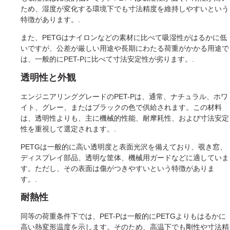
ため、湿度が変化する環境下でも寸法精度を維持しやすいという
特徴があります。.
また、PETGはナイロンなどの素材に比べて吸湿性がはるかに低
いですが、公差が厳しい用途や長期にわたる荷重がかかる用途で
は、一般的にPET-Pに比べて寸法安定性が劣ります。.
透明性と外観
エンジニアリンググレードのPET-Pは、通常、ナチュラル、ホワ
イト、グレー、またはブラックの色で供給されます。この材料
は、透明性よりも、主に機械的性能、耐摩耗性、および寸法安定
性を重視して選定されます。.
PETGは一般的に高い透明度と表面光沢を備えており、覗き窓、
ディスプレイ部品、透明な筐体、機械用ガードなどに適していま
す。ただし、その表面は傷がつきやすいという特徴がありま
す。.
耐熱性
同等の荷重条件下では、PET-Pは一般的にPETGよりもはるかに
高い熱変形温度を示します。そのため、高温下でも剛性や寸法精