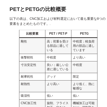
PETとPETGの比較概要
以下の表は、CNC加工および材料選定において最も重要な8つの
要素をまとめたものです。.
比較要素
PET / PET-P
PETG
剛性
高；荷重を受け
中程度；軽負荷
る部品に適して
用の部品に適し
いる
ています
衝撃靭性
中程度
より高い
寸法安定性
良い；厳しい公
中程度
差に適している
耐摩耗性
グッド
限定
耐熱性
より高い
より低く、熱に
敏感な
吸湿性
低い
低い
CNC加工性
旋削、フライス
機械加工は可能