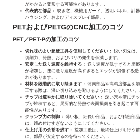
がかかると変形する可能性があります。.
代表的な部品：
覗き窓、機械用ガード、透明パネル、計器
ハウジング、およびディスプレイ部品。.
PETおよびPETGのCNC加工のコツ
PET／PET-Pの加工のコツ
切れ味のよい超硬工具を使用してください：
鋭い刃先は、
切削力、発熱、およびバリの発生を低減します。.
安定した送り速度を維持する：
送り速度が低すぎると摩擦
が増加し、逆に送り速度が高すぎるとエッジが損傷する恐
れがあります。.
材料を段階的に取り除きます：
薄肉部品や高精度部品を加
工する際は、深い切り込みを避けるようにしてください。.
チップは速やかに取り除いてください：
深い穴や溝にチッ
プが堆積すると、局所的な発熱や表面損傷を引き起こす可
能性があります。.
クランプ力の制御：
薄い板、細長い部品、および精密部品
は、締め付けすぎないようにしてください。.
仕上げ用の余裕を残す：
荒加工後は、最終仕上げを行う前
に、部品が安定するのを待ってください。.