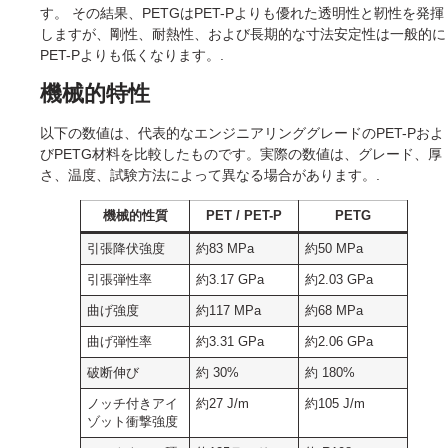
す。 その結果、PETGはPET-Pよりも優れた透明性と靭性を発揮
しますが、剛性、耐熱性、および長期的な寸法安定性は一般的に
PET-Pよりも低くなります。.
機械的特性
以下の数値は、代表的なエンジニアリンググレードのPET-Pおよ
びPETG材料を比較したものです。実際の数値は、グレード、厚
さ、温度、試験方法によって異なる場合があります。.
機械的性質
PET / PET-P
PETG
引張降伏強度
約83 MPa
約50 MPa
引張弾性率
約3.17 GPa
約2.03 GPa
曲げ強度
約117 MPa
約68 MPa
曲げ弾性率
約3.31 GPa
約2.06 GPa
破断伸び
約 30%
約 180%
ノッチ付きアイ
約27 J/m
約105 J/m
ゾット衝撃強度