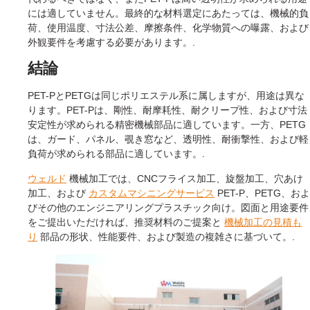
には適していません。最終的な材料選定にあたっては、機械的負
荷、使用温度、寸法公差、摩擦条件、化学物質への曝露、および
外観要件を考慮する必要があります。.
結論
PET-PとPETGは同じポリエステル系に属しますが、用途は異な
ります。PET-Pは、剛性、耐摩耗性、耐クリープ性、および寸法
安定性が求められる精密機械部品に適しています。一方、PETG
は、ガード、パネル、覗き窓など、透明性、耐衝撃性、および軽
負荷が求められる部品に適しています。.
ウェルド
機械加工では、CNCフライス加工、旋盤加工、穴あけ
加工、および
カスタムマシニングサービス
PET-P、PETG、およ
びその他のエンジニアリングプラスチック向け。図面と用途要件
をご提出いただければ、推奨材料のご提案と
機械加工の見積も
り
部品の形状、性能要件、および製造の複雑さに基づいて。.