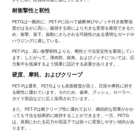
耐衝撃性と靭性
PETGは一般的に、PET-Pに比べて破断伸びやノッチ付き衝撃強
度がはるかに高い。破損する前により大きな変形を吸収できるた
め、衝撃、落下、振動にさらされる可能性のある透明なガードや
ハウジングに適している。.
PET-Pは、高い衝撃靭性よりも、剛性と寸法安定性を重視してい
ます。したがって、薄肉部、鋭角、およびノッチについては、応
力集中を低減するよう慎重に設計する必要があります。.
硬度、摩耗、およびクリープ
PET-Pは通常、PETGよりも表面硬度が高く、圧痕や摩耗に対す
る耐性に優れています。そのため、歯車、ブッシュ、ローラー、
ガイド部品などに広く採用されています。.
また、PET-Pは耐クリープ性に優れており、継続的な荷重がかか
っても寸法を効果的に維持することができます。一方、PETG
は、長期にわたる応力や高温下では徐々に変形しやすい傾向があ
ります。.