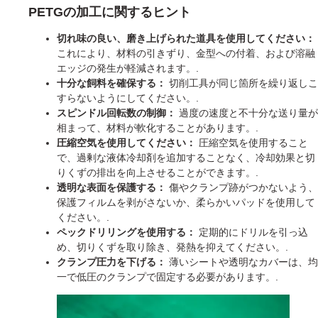
PETGの加工に関するヒント
切れ味の良い、磨き上げられた道具を使用してください：
これにより、材料の引きずり、金型への付着、および溶融
エッジの発生が軽減されます。.
十分な飼料を確保する：
切削工具が同じ箇所を繰り返しこ
すらないようにしてください。.
スピンドル回転数の制御：
過度の速度と不十分な送り量が
相まって、材料が軟化することがあります。.
圧縮空気を使用してください：
圧縮空気を使用すること
で、過剰な液体冷却剤を追加することなく、冷却効果と切
りくずの排出を向上させることができます。.
透明な表面を保護する：
傷やクランプ跡がつかないよう、
保護フィルムを剥がさないか、柔らかいパッドを使用して
ください。.
ペックドリリングを使用する：
定期的にドリルを引っ込
め、切りくずを取り除き、発熱を抑えてください。.
クランプ圧力を下げる：
薄いシートや透明なカバーは、均
一で低圧のクランプで固定する必要があります。.