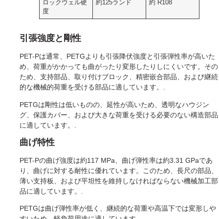
ロックウェル硬
約125ランド
約 R108
度
引張強度と剛性
PET-Pは通常、PETGよりも引張降伏強度と引張弾性率が高いた
め、荷重がかかっても曲がったり変形したりしにくいです。その
ため、支持部品、取り付けブロック、精密嵌合部品、および継続
的な機械的荷重を受ける部品に適しています。.
PETGは剛性は低いものの、延性が高いため、透明なハウジン
グ、保護カバー、および大きな荷重を受ける必要のない構造部品
に適しています。.
曲げ特性
PET-Pの曲げ強度は約117 MPa、曲げ弾性率は約3.31 GPaであ
り、曲げに対する耐性に優れています。このため、長尺の部品、
薄い支持板、および平坦性を維持しなければならない機械加工部
品に適しています。.
PETGは曲げ弾性率が低く、継続的な荷重や高温下では変形しや
すいため、軽負荷用途に適しています。.