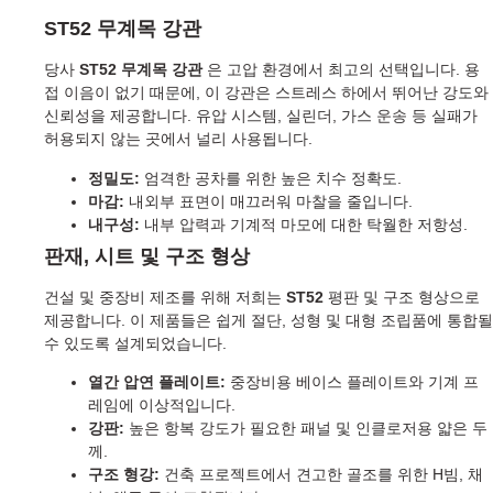
ST52 무계목 강관
당사
ST52 무계목 강관
은 고압 환경에서 최고의 선택입니다. 용
접 이음이 없기 때문에, 이 강관은 스트레스 하에서 뛰어난 강도와
신뢰성을 제공합니다. 유압 시스템, 실린더, 가스 운송 등 실패가
허용되지 않는 곳에서 널리 사용됩니다.
정밀도:
엄격한 공차를 위한 높은 치수 정확도.
마감:
내외부 표면이 매끄러워 마찰을 줄입니다.
내구성:
내부 압력과 기계적 마모에 대한 탁월한 저항성.
판재, 시트 및 구조 형상
건설 및 중장비 제조를 위해 저희는
ST52
평판 및 구조 형상으로
제공합니다. 이 제품들은 쉽게 절단, 성형 및 대형 조립품에 통합될
수 있도록 설계되었습니다.
열간 압연 플레이트:
중장비용 베이스 플레이트와 기계 프
레임에 이상적입니다.
강판:
높은 항복 강도가 필요한 패널 및 인클로저용 얇은 두
께.
구조 형강:
건축 프로젝트에서 견고한 골조를 위한 H빔, 채