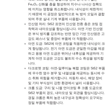
Fe₃O₄ 산화물 층을 형성하여 치수나 나사산 정확도
에 미치는 영향을 최소화합니다. 내식성이 제한적이
기 때문에 이 공정은 일반적으로 녹 방지 오일과 결합
되며 주로 실내 기계 부품에 사용됩니다.
인산염 처리: St52 표면의 인산염 전환 층은 코팅 접
착력과 내마모성을 향상시킵니다. 아연 기반 인산염
은 부식 방지를 강조하는 반면 망간 기반 인산염은 고
강도 패스너 및 중장비 부품에 더 적합합니다.
아연 도금: St52에 아연 코팅을 적용하면 내식성이 크
게 향상됩니다. 전기 아연 도금은 균일한 마감을 제공
하고 용융 아연 도금은 뛰어난 내후성을 제공하며 기
계적 아연 도금은 고강도 볼트의 수소 취성을 방지합
니다.
다크로멧 코팅: 아연-알루미늄 복합 코팅은 St52 부품
에 우수한 염수 분무 및 내열성을 제공하는 동시에 수
소 취화 위험을 제거합니다. 자동차 섀시, 해양 장비
및 기타 부식성이 강한 환경에서 널리 사용됩니다.
크롬 도금: 구리 및 니켈 언더코팅 후 크롬 도금으로
St52 부품의 경도, 내마모성 및 외관을 향상시킵니다.
경질 크롬은 특히 높은 내구성과 정확성이 요구되는
정밀 부품에 적합합니다.