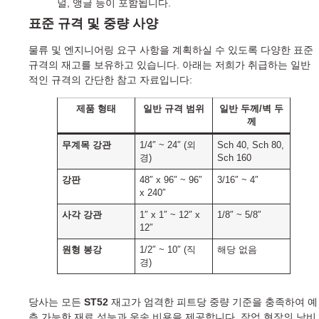
널, 앵글 등이 포함됩니다.
표준 규격 및 중량 사양
물류 및 엔지니어링 요구 사항을 계획하실 수 있도록 다양한 표준
규격의 재고를 보유하고 있습니다. 아래는 저희가 취급하는 일반
적인 규격의 간단한 참고 자료입니다:
제품 형태
일반 규격 범위
일반 두께/벽 두
께
무계목 강관
1/4″ ~ 24″ (외
Sch 40, Sch 80,
경)
Sch 160
강판
48″ x 96″ ~ 96″
3/16″ ~ 4″
x 240″
사각 강관
1″ x 1″ ~ 12″ x
1/8″ ~ 5/8″
12″
원형 봉강
1/2″ ~ 10″ (직
해당 없음
경)
당사는 모든
ST52
재고가 엄격한 피트당 중량 기준을 충족하여 예
측 가능한 재료 성능과 운송 비용을 제공합니다. 작업 현장의 낭비