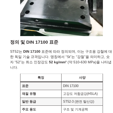
정의 및 DIN 17100 표준
ST52는
DIN 17100
표준에 따라 정의되며, 이는 구조용 강철에 대
한 독일 기술 규격입니다. 명칭에서 “St”는 “강철”을 의미하고, 숫
자 “52”는 최소 인장강도
52 kg/mm²
(약 510-630 MPa)을 나타냅
니다.
특징
사양
표준
DIN 17100
재질 유형
고강도 저합금강(HSLA)
일반 등급
ST52-3 (완전 탈산강)
주요 용도
구조 및 기계공학