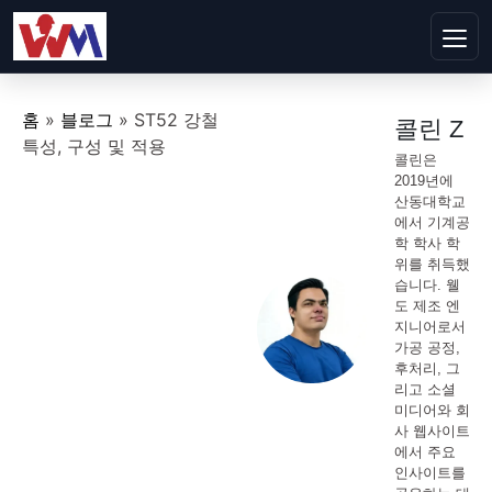
홈
»
블로그
»
ST52 강철
콜린 Z
특성, 구성 및 적용
콜린은
2019년에
산동대학교
에서 기계공
학 학사 학
위를 취득했
습니다. 웰
도 제조 엔
지니어로서
가공 공정,
후처리, 그
리고 소셜
미디어와 회
사 웹사이트
에서 주요
인사이트를