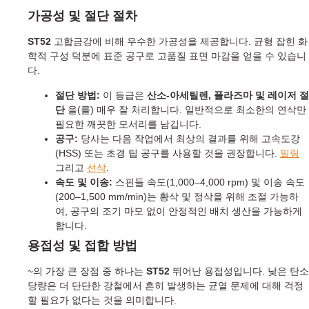
가공성 및 절단 절차
ST52
고합금강에 비해 우수한 가공성을 제공합니다. 균형 잡힌 화
학적 구성 덕분에 표준 공구로 고품질 표면 마감을 얻을 수 있습니
다.
절단 방법:
이 등급은
산소-아세틸렌, 플라즈마 및 레이저 절
단
을(를) 매우 잘 처리합니다. 일반적으로 최소한의 연삭만
필요한 깨끗한 모서리를 남깁니다.
공구:
당사는 다음 작업에서 최상의 결과를 위해 고속도강
(HSS) 또는 초경 팁 공구를 사용할 것을 권장합니다.
밀링
그리고
선삭
.
속도 및 이송:
스핀들 속도(1,000–4,000 rpm) 및 이송 속도
(200–1,500 mm/min)는 황삭 및 정삭을 위해 조절 가능하
여, 공구의 조기 마모 없이 안정적인 배치 생산을 가능하게
합니다.
용접성 및 접합 방법
~의 가장 큰 장점 중 하나는
ST52
뛰어난 용접성입니다. 낮은 탄소
당량은 더 단단한 강철에서 흔히 발생하는 균열 문제에 대해 걱정
할 필요가 없다는 것을 의미합니다.