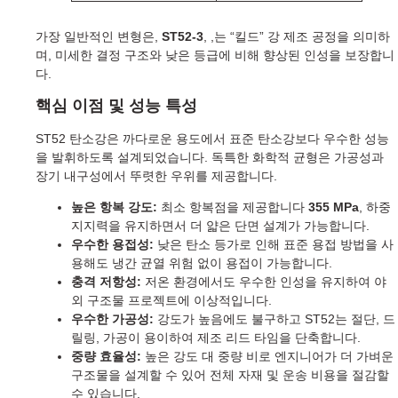
가장 일반적인 변형은,
ST52-3
, ,는 “킬드” 강 제조 공정을 의미하
며, 미세한 결정 구조와 낮은 등급에 비해 향상된 인성을 보장합니
다.
핵심 이점 및 성능 특성
ST52 탄소강은 까다로운 용도에서 표준 탄소강보다 우수한 성능
을 발휘하도록 설계되었습니다. 독특한 화학적 균형은 가공성과
장기 내구성에서 뚜렷한 우위를 제공합니다.
높은 항복 강도:
최소 항복점을 제공합니다
355 MPa
, 하중
지지력을 유지하면서 더 얇은 단면 설계가 가능합니다.
우수한 용접성:
낮은 탄소 등가로 인해 표준 용접 방법을 사
용해도 냉간 균열 위험 없이 용접이 가능합니다.
충격 저항성:
저온 환경에서도 우수한 인성을 유지하여 야
외 구조물 프로젝트에 이상적입니다.
우수한 가공성:
강도가 높음에도 불구하고 ST52는 절단, 드
릴링, 가공이 용이하여 제조 리드 타임을 단축합니다.
중량 효율성:
높은 강도 대 중량 비로 엔지니어가 더 가벼운
구조물을 설계할 수 있어 전체 자재 및 운송 비용을 절감할
수 있습니다.