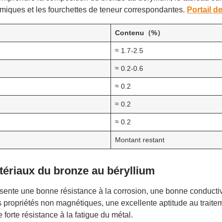
miques et les fourchettes de teneur correspondantes.
Portail d
Contenu（%）
≈ 1.7-2.5
≈ 0.2-0.6
≈ 0.2
≈ 0.2
≈ 0.2
Montant restant
tériaux du bronze au béryllium
sente une bonne résistance à la corrosion, une bonne conducti
s propriétés non magnétiques, une excellente aptitude au traitem
 forte résistance à la fatigue du métal.