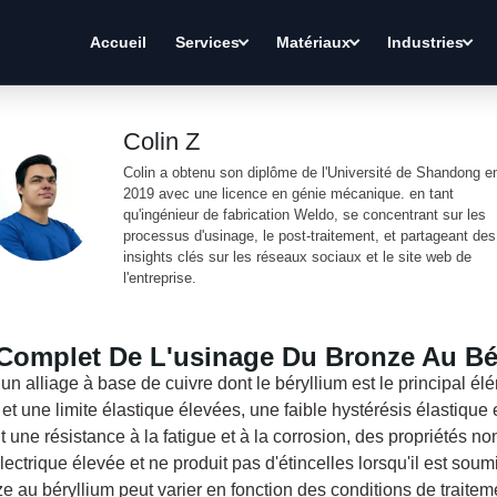
Accueil
Services
Matériaux
Industries
Colin Z
Colin a obtenu son diplôme de l'Université de Shandong e
2019 avec une licence en génie mécanique. en tant
qu'ingénieur de fabrication Weldo, se concentrant sur les
processus d'usinage, le post-traitement, et partageant des
insights clés sur les réseaux sociaux et le site web de
l'entreprise.
Complet De L'usinage Du Bronze Au Bé
un alliage à base de cuivre dont le béryllium est le principal élé
et une limite élastique élevées, une faible hystérésis élastique 
nt une résistance à la fatigue et à la corrosion, des propriétés 
lectrique élevée et ne produit pas d'étincelles lorsqu'il est sou
e au béryllium peut varier en fonction des conditions de traitem