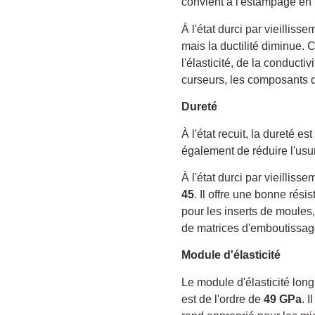
convient à l'estampage en 
À l'état durci par vieillis
mais la ductilité diminue.
l'élasticité, de la conducti
curseurs, les composants de
Dureté
À l'état recuit, la dureté es
également de réduire l'usure
À l'état durci par vieilliss
45
. Il offre une bonne rési
pour les inserts de moules,
de matrices d'emboutissag
Module d'élasticité
Le module d'élasticité long
est de l'ordre de
49 GPa
. 