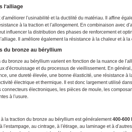
 l'alliage
d'améliorer l'usinabilité et la ductilité du matériau. Il affine éga
ésistance à la traction et l'allongement. En combinaison avec d
eut influencer la distribution des phases de renforcement et opti
alliage. Il améliore également la résistance à la chaleur et à la
s du bronze au béryllium
du bronze au béryllium varient en fonction de la nuance de l'al
aux d'écrouissage et du processus de vieillissement. En général,
ce, une dureté élevée, une bonne élasticité, une résistance à la
tivité électrique et thermique. Il est donc largement utilisé da
es connecteurs électroniques, les pièces de moule, les composan
ntes à l'usure.
nce à la traction du bronze au béryllium est généralement
400-600
 à l'estampage, au cintrage, à l'étirage, au laminage et à d'autre