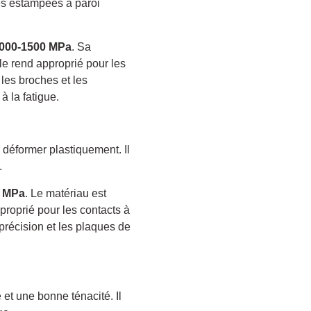
es estampées à paroi
000-1500 MPa
. Sa
le rend approprié pour les
 les broches et les
à la fatigue.
à déformer plastiquement. Il
.
0 MPa
. Le matériau est
roprié pour les contacts à
 précision et les plaques de
é et une bonne ténacité. Il