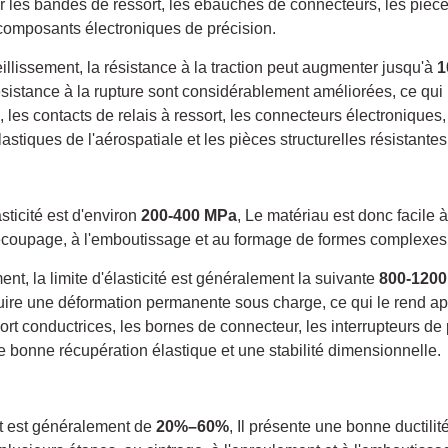
r les bandes de ressort, les ébauches de connecteurs, les pièc
composants électroniques de précision.
illissement, la résistance à la traction peut augmenter jusqu'à
1
ésistance à la rupture sont considérablement améliorées, ce qui 
, les contacts de relais à ressort, les connecteurs électroniques,
stiques de l'aérospatiale et les pièces structurelles résistantes 
lasticité est d'environ
200-400 MPa
, Le matériau est donc facile 
découpage, à l'emboutissage et au formage de formes complexes
ement, la limite d'élasticité est généralement la suivante
800-120
ire une déformation permanente sous charge, ce qui le rend app
ort conductrices, les bornes de connecteur, les interrupteurs de
e bonne récupération élastique et une stabilité dimensionnelle.
ent est généralement de
20%–60%
, Il présente une bonne ductilit