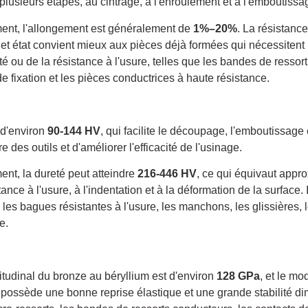
plusieurs étapes, au cintrage, à l'enroulement et à l'emboutissa
sement, l'allongement est généralement de
1%–20%
. La résistanc
 Cet état convient mieux aux pièces déjà formées qui nécessitent
vité ou de la résistance à l'usure, telles que les bandes de ressort
 fixation et les pièces conductrices à haute résistance.
t d'environ
90-144 HV
, qui facilite le découpage, l'emboutissage 
 des outils et d'améliorer l'efficacité de l'usinage.
ement, la dureté peut atteindre
216-446 HV
, ce qui équivaut app
stance à l'usure, à l'indentation et à la déformation de la surface.
 les bagues résistantes à l'usure, les manchons, les glissières, l
e.
itudinal du bronze au béryllium est d'environ
128 GPa
, et le mo
Il possède une bonne reprise élastique et une grande stabilité di