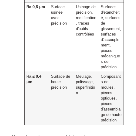
Ra 0,8 μm
Surface
Usinage de
Surfaces
usinée
précision,
d'étanchéit
avec
rectification
é, surfaces
précision
, traces
de
d'outils
glissement,
contrôlées
surfaces
d'accouple
ment,
pièces
mécanique
s de
précision
Ra ≤ 0,4
Surface de
Meulage,
Composant
μm
haute
polissage,
s de
précision
superfinitio
moules,
n
pièces
optiques,
pièces
d'assembla
ge de haute
précision