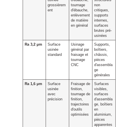
usinée
d'ébauche,
structurels
grossièrem
tournage
non
ent
d'ébauche,
critiques,
enlèvement
supports
de matière
internes,
en général
surfaces
brutes pré-
usinées
Ra 3,2 μm
Surface
Usinage
Supports,
usinée
général par
boîtiers,
standard
fraisage et
châssis,
tournage
pièces
CNC
d'assembla
ge
générales
Ra 1,6 μm
Surface
Fraisage de
Surfaces
usinée
finition,
visibles,
avec
tournage de
surfaces
précision
finition,
d'assembla
trajectoires
ge, boîtiers
d'outils
en
optimisées
aluminium,
pièces
apparentes