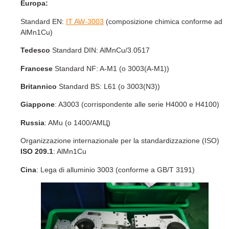
Europa:
Standard EN:
IT AW-3003
(composizione chimica conforme ad
AlMn1Cu)
Tedesco
Standard DIN: AlMnCu/3.0517
Francese
Standard NF: A-M1 (o 3003(A-M1))
Britannico
Standard BS: L61 (o 3003(N3))
Giappone
: A3003 (corrispondente alle serie H4000 e H4100)
Russia
: AMu (o 1400/AMЦ)
Organizzazione internazionale per la standardizzazione (ISO)
ISO 209.1
: AlMn1Cu
Cina
: Lega di alluminio 3003 (conforme a GB/T 3191)