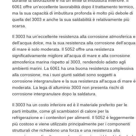
durante la lavorazione e ha un limite di imbutitura inferiore. Il
6061 offre un'eccellente lavorabilità dopo il trattamento termico,
ma la sua capacità di imbutitura profonda è molto più debole di
quella del 3003 e anche la sua saldabilità è relativamente più
scarsa.
Il 3003 ha un'eccellente resistenza alla corrosione atmosferica e
dell'acqua dolce, ma la sua resistenza alla corrosione dell'acqua
di mare è solo moderata. Il 5052 offre una resistenza
significativamente migliore all'acqua di mare e alla corrosione
atmosferica marina rispetto al 3003, rendendolo adatto agli
ambienti marini. La 6061 ha una buona resistenza complessiva
alla corrosione, ma i suoi giunti saldati sono soggetti a
corrosione intergranulare e la sua resistenza all'acqua di mare è
moderata. La lega di alluminio 3003 non presenta rischi di
corrosione intergranulare dopo la saldatura.
Il 3003 ha un costo inferiore ed è il materiale preferito per le
parti imbutite, come gli scambiatori di calore per la
refrigerazione e i contenitori per alimenti. Il 5052 è leggermente
più costoso e viene utilizzato principalmente per i componenti
strutturali che richiedono una forza e una resistenza alla