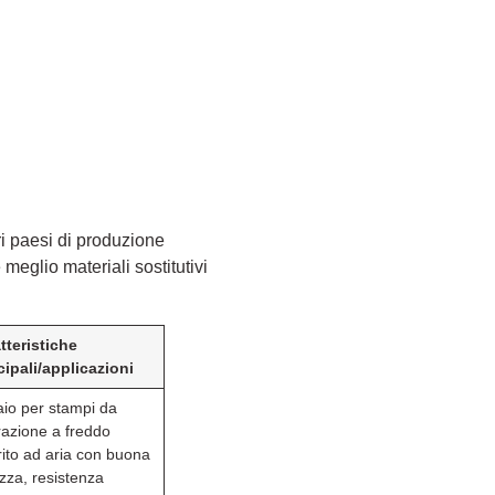
ri paesi di produzione
 meglio materiali sostitutivi
tteristiche
cipali/applicazioni
aio per stampi da
razione a freddo
rito ad aria con buona
zza, resistenza