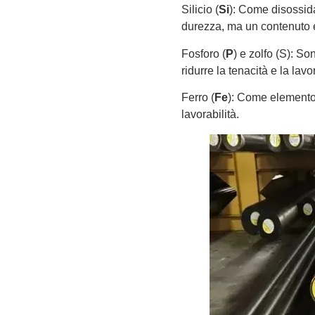
Silicio (
Si
): Come disossida
durezza, ma un contenuto ec
Fosforo (
P
) e zolfo (S): S
ridurre la tenacità e la lavo
Ferro (
Fe
): Come elemento 
lavorabilità.