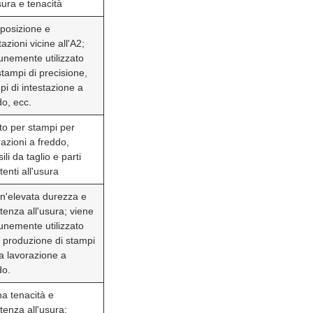
sura e tenacità
osizione e
azioni vicine all'A2;
nemente utilizzato
stampi di precisione,
pi di intestazione a
do, ecc.
to per stampi per
razioni a freddo,
ili da taglio e parti
tenti all'usura
n'elevata durezza e
tenza all'usura; viene
nemente utilizzato
a produzione di stampi
la lavorazione a
do.
a tenacità e
tenza all'usura;