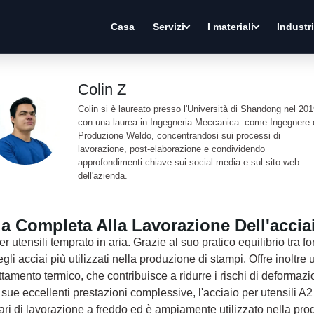
Casa
Servizi
I materiali
Industr
Colin Z
Colin si è laureato presso l'Università di Shandong nel 20
con una laurea in Ingegneria Meccanica. come Ingegnere 
Produzione Weldo, concentrandosi sui processi di
lavorazione, post-elaborazione e condividendo
approfondimenti chiave sui social media e sul sito web
dell'azienda.
a Completa Alla Lavorazione Dell'accia
r utensili temprato in aria. Grazie al suo pratico equilibrio tra fo
gli acciai più utilizzati nella produzione di stampi. Offre inoltre
ttamento termico, che contribuisce a ridurre i rischi di deformaz
e sue eccellenti prestazioni complessive, l'acciaio per utensili A2
ari di lavorazione a freddo ed è ampiamente utilizzato nella pro