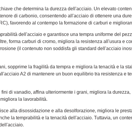
 chiave che determina la durezza dell'acciaio. Un elevato conte
 tenore di carbonio, consentendo all'acciaio di ottenere una dur
RC), favorendo al contempo la formazione di carburi e migliorand
emprabilità dell'acciaio e garantisce una tempra uniforme del pezz
tre, forma carburi di cromo, migliora la resistenza all'usura e co
rrosione (il contenuto non soddisfa gli standard dell'acciaio ino
grani, sopprime la fragilità da tempra e migliora la tenacità e la st
ll'acciaio A2 di mantenere un buon equilibrio tra resistenza e te
 fini di vanadio, affina ulteriormente i grani, migliora la durezza,
 migliora la lavorabilità.
uisce alla disossidazione e alla desolforazione, migliora le presta
anche la temprabilità e la tenacità dell'acciaio. Tuttavia, un con
ell'acciaio.