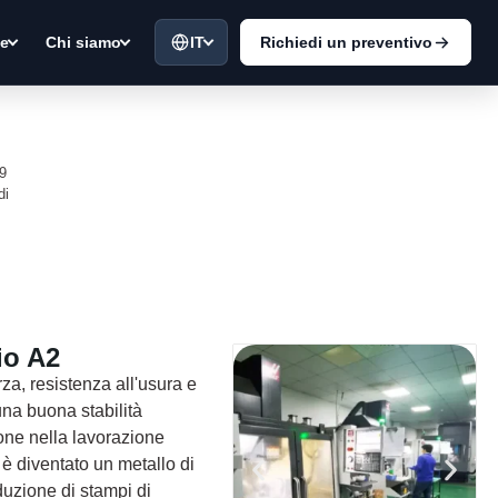
IT
Richiedi un preventivo
ie
Chi siamo
19
di
io A2
rza, resistenza all'usura e
 una buona stabilità
ione nella lavorazione
 è diventato un metallo di
duzione di stampi di