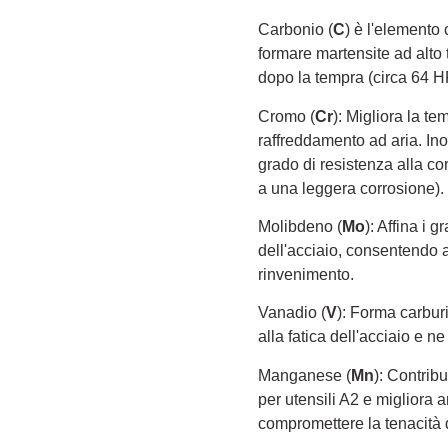
Carbonio (
C
) è l'elemento
formare martensite ad alto
dopo la tempra (circa 64 H
Cromo (
Cr
): Migliora la t
raffreddamento ad aria. Inol
grado di resistenza alla co
a una leggera corrosione).
Molibdeno (
Mo
): Affina i 
dell'acciaio, consentendo a
rinvenimento.
Vanadio (
V
): Forma carburi
alla fatica dell'acciaio e ne
Manganese (
Mn
): Contrib
per utensili A2 e migliora 
compromettere la tenacità d