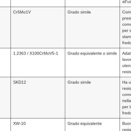
all'u
Cr5Mo1V
Grado simile
Comp
prest
comu
per 
stam
fred
1.2363 / X100CrMoV5-1
Grado equivalente o simile
Adat
lavo
utens
resis
SKD12
Grado simile
Ha u
resis
comu
nell
per 
fred
XW-10
Grado equivalente
Buon
resis