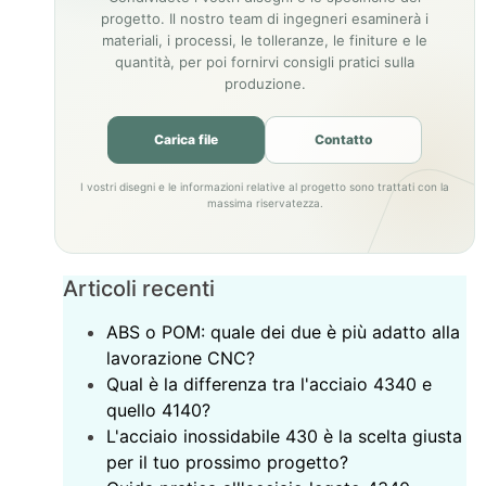
progetto. Il nostro team di ingegneri esaminerà i
materiali, i processi, le tolleranze, le finiture e le
quantità, per poi fornirvi consigli pratici sulla
produzione.
Carica file
Contatto
I vostri disegni e le informazioni relative al progetto sono trattati con la
massima riservatezza.
Articoli recenti
ABS o POM: quale dei due è più adatto alla
lavorazione CNC?
Qual è la differenza tra l'acciaio 4340 e
quello 4140?
L'acciaio inossidabile 430 è la scelta giusta
per il tuo prossimo progetto?