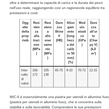
oltre a determinare la capacità di carico e la durata dei pezzi
nell'uso reale, raggiungendo così un ragionevole equilibrio tra
prestazioni e costi:
Ogg
Resi
Resi
Dure
Allun
Mod
Dure
etto
sten
stenz
zza
gam
ulo
zza
della
za
a
Brine
ento
elasti
all'ur
prop
alla
allo
ll
(lung
co
to
rietà
trazi
sner
(HB)
hezz
(GPa
(Char
one
vame
a del
)
py V)
(MPa
nto
calib
(kJ/
)
(MPa
ro 50
m²)
)
mm)
(%)
Inter
166-
105-
65-75
8-10
70-72
12-15
vallo
172
138
di
valori
MIC-6 è essenzialmente una piastra per utensili in alluminio fuso
(piastra per utensili in alluminio fuso), che si concentra sulla
stabilità e sulla lavorabilità. Comprendere le sue prestazioni