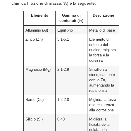
chimica (frazione di massa, %) è la seguente:
Elemento
Gamma di
Descrizione
contenuti (%)
Alluminio (Al)
Equilibrio
Metallo di base
Zinco (Zn)
5.1-6.1
Elemento di
rinforzo del
nucleo, migliora
la forza e la
durezza
Magnesio (Mg)
2.1-2.9
Si rafforza
sinergicamente
con lo Zn,
aumentando la
resistenza
Rame (Cu)
1.2-2.0
Migliora la forza
e la resistenza
alla corrosione
Silicio (Si)
0.40
Migliora la
fluidità della
colata e la