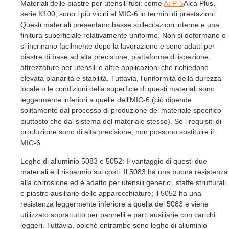
Materiali delle piastre per utensili fusi: come
ATP-5
Alca Plus,
serie K100, sono i più vicini al MIC-6 in termini di prestazioni.
Questi materiali presentano basse sollecitazioni interne e una
finitura superficiale relativamente uniforme. Non si deformano o
si incrinano facilmente dopo la lavorazione e sono adatti per
piastre di base ad alta precisione, piattaforme di ispezione,
attrezzature per utensili e altre applicazioni che richiedono
elevata planarità e stabilità. Tuttavia, l'uniformità della durezza
locale o le condizioni della superficie di questi materiali sono
leggermente inferiori a quelle dell'MIC-6 (ciò dipende
solitamente dal processo di produzione del materiale specifico
piuttosto che dal sistema del materiale stesso). Se i requisiti di
produzione sono di alta precisione, non possono sostituire il
MIC-6.
Leghe di alluminio 5083 e 5052: Il vantaggio di questi due
materiali è il risparmio sui costi. Il 5083 ha una buona resistenza
alla corrosione ed è adatto per utensili generici, staffe strutturali
e piastre ausiliarie delle apparecchiature; il 5052 ha una
resistenza leggermente inferiore a quella del 5083 e viene
utilizzato soprattutto per pannelli e parti ausiliarie con carichi
leggeri. Tuttavia, poiché entrambe sono leghe di alluminio