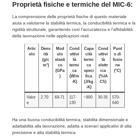
Proprietà fisiche e termiche del MIC-6:
La comprensione delle proprietà fisiche di questo materiale
aiuta a valutarne la stabilità termica, la conducibilità termica e la
rigidità strutturale, garantendo così l'accuratezza e l'affidabilità
della lavorazione nelle applicazioni reali.
Artic
Dens
Mod
Cond
Capa
Cond
Punt
olo
ità
ulo
uttivi
cità
uttivi
o di
(g/c
elasti
tà
termi
tà
fusio
m³)
co
termi
ca
elettr
ne
(GPa
ca
speci
ica
(°C)
)
(W/m
fica
(%IA
-K)
(J/kg
CS)
-K)
Valor
2.70
69-71
117-
~900
30-35
570-
e
130
640
Ha una buona conducibilità termica, stabilità dimensionale e
adattabilità alla lavorazione, adatta a scenari applicativi di alta
precisione e alta stabilità termica.