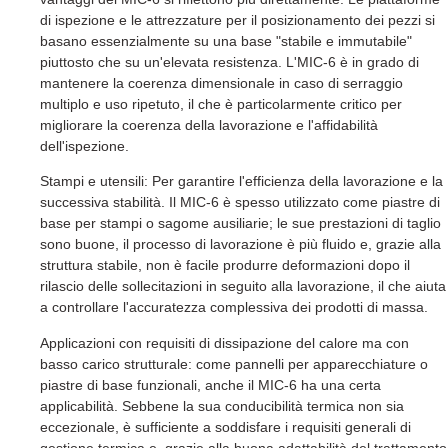
di ispezione e le attrezzature per il posizionamento dei pezzi si
basano essenzialmente su una base "stabile e immutabile"
piuttosto che su un'elevata resistenza. L'MIC-6 è in grado di
mantenere la coerenza dimensionale in caso di serraggio
multiplo e uso ripetuto, il che è particolarmente critico per
migliorare la coerenza della lavorazione e l'affidabilità
dell'ispezione.
Stampi e utensili: Per garantire l'efficienza della lavorazione e la
successiva stabilità. Il MIC-6 è spesso utilizzato come piastre di
base per stampi o sagome ausiliarie; le sue prestazioni di taglio
sono buone, il processo di lavorazione è più fluido e, grazie alla
struttura stabile, non è facile produrre deformazioni dopo il
rilascio delle sollecitazioni in seguito alla lavorazione, il che aiuta
a controllare l'accuratezza complessiva dei prodotti di massa.
Applicazioni con requisiti di dissipazione del calore ma con
basso carico strutturale: come pannelli per apparecchiature o
piastre di base funzionali, anche il MIC-6 ha una certa
applicabilità. Sebbene la sua conducibilità termica non sia
eccezionale, è sufficiente a soddisfare i requisiti generali di
gestione termica e, grazie alla buona adattabilità del trattamento