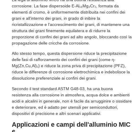
corrosione. La fase dispersoide E-Al₁₈Mg₃Cr₂, formata da
elementi di cromo, è uniformemente distribuita nei confini dei
grani e all'interno dei grani, in grado di inibire la
ricristallizzazione e l'accrescimento dei grani, di mantenere una
struttura dei grani finemente equilatera e di ridurre la
proporzione di confini dei grani ad alto angolo, bloccando così la
propagazione delle cricche da corrosione.
Allo stesso tempo, questa dispersione riduce la precipitazione
delle fasi di rafforzamento dei confini dei grani (come η-
Mg(Zn,Cu,Al)₂) e riduce la zona priva di precipitazione (PFZ),
riduce le differenze di corrosione elettrochimica e indebolisce la
dissoluzione preferenziale ai confini dei grani.
Secondo il test standard ASTM G48-03, ha una buona
resistenza alla corrosione in atmosfera, acqua dolce e ambienti
acidi e alcalini in generale, non è facile da arrugginire o ossidare
e deteriorare, ed è adatto per utensili per semiconduttori,
dispositivi di precisione e altri scenari applicativi.
Applicazioni e campi dell'alluminio MIC