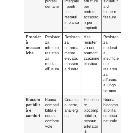
protesi
integrale
strutture
sigillatur
dentarie
, ponti
per
a di
fissi,
protesi,
fosse e
restauri
accesso
fessure
implanta
ri per
ri
impianti
Propriet
Resisten
Resisten
Alta
Resisten
à
za
za
resisten
za
meccan
inferiore,
estrema
za con
moderat
iche
resisten
mente
ammorti
a,
za
elevata,
zzazione
insufficie
media
massim
elastica
nte
all'usura
a durata
resisten
za
all'usura
a lungo
termine
Biocom
Buona
Ceramic
Eccellen
Buona
patibilit
compati
a inerte,
te
biocomp
à e
bilità e
anallergi
biocomp
atibilità,
comfort
usura
ca
atibilità,
estetica
conforte
nessun
naturale
vole
artefatto
di