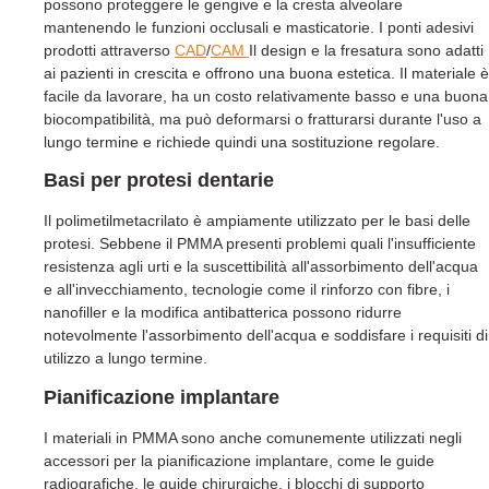
possono proteggere le gengive e la cresta alveolare
mantenendo le funzioni occlusali e masticatorie. I ponti adesivi
prodotti attraverso
CAD
/
CAM
Il design e la fresatura sono adatti
ai pazienti in crescita e offrono una buona estetica. Il materiale è
facile da lavorare, ha un costo relativamente basso e una buona
biocompatibilità, ma può deformarsi o fratturarsi durante l'uso a
lungo termine e richiede quindi una sostituzione regolare.
Basi per protesi dentarie
Il polimetilmetacrilato è ampiamente utilizzato per le basi delle
protesi. Sebbene il PMMA presenti problemi quali l'insufficiente
resistenza agli urti e la suscettibilità all'assorbimento dell'acqua
e all'invecchiamento, tecnologie come il rinforzo con fibre, i
nanofiller e la modifica antibatterica possono ridurre
notevolmente l'assorbimento dell'acqua e soddisfare i requisiti di
utilizzo a lungo termine.
Pianificazione implantare
I materiali in PMMA sono anche comunemente utilizzati negli
accessori per la pianificazione implantare, come le guide
radiografiche, le guide chirurgiche, i blocchi di supporto