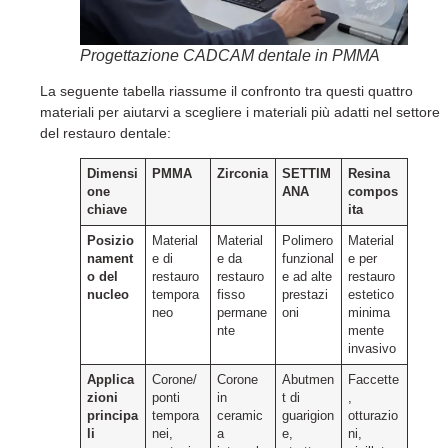
Progettazione CADCAM dentale in PMMA
La seguente tabella riassume il confronto tra questi quattro
materiali per aiutarvi a scegliere i materiali più adatti nel settore
del restauro dentale:
Dimensi
PMMA
Zirconia
SETTIM
Resina
one
ANA
compos
chiave
ita
Posizio
Material
Material
Polimero
Material
nament
e di
e da
funzional
e per
o del
restauro
restauro
e ad alte
restauro
nucleo
tempora
fisso
prestazi
estetico
neo
permane
oni
minima
nte
mente
invasivo
Applica
Corone/
Corone
Abutmen
Faccette
zioni
ponti
in
t di
,
principa
tempora
ceramic
guarigion
otturazio
li
nei,
a
e,
ni,