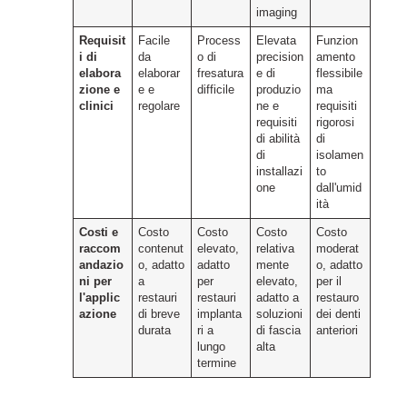
imaging
Requisit
Facile
Process
Elevata
Funzion
i di
da
o di
precision
amento
elabora
elaborar
fresatura
e di
flessibile
zione e
e e
difficile
produzio
ma
clinici
regolare
ne e
requisiti
requisiti
rigorosi
di abilità
di
di
isolamen
installazi
to
one
dall'umid
ità
Costi e
Costo
Costo
Costo
Costo
raccom
contenut
elevato,
relativa
moderat
andazio
o, adatto
adatto
mente
o, adatto
ni per
a
per
elevato,
per il
l'applic
restauri
restauri
adatto a
restauro
azione
di breve
implanta
soluzioni
dei denti
durata
ri a
di fascia
anteriori
lungo
alta
termine