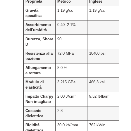
Proprietà
Metrico
Inglese
Gravità
1,19 g/cc
1,19 g/cc
specifica
Assorbimento
0.40 -2.1%
dell'umidità
Durezza, Shore
90
D
Resistenza alla
72,0 MPa
10400 psi
trazione
Allungamento
8.0 %
a rottura
Modulo di
3,215 GPa
466,3 ksi
elasticità
Impatto Charpy
2,00 J/cm²
9,52 ft-lb/in²
Non intagliato
Costante
2.8
dielettrica
Rigidità
30,0 kV/mm
762 kV/in
dielettrica