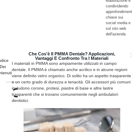
elaborazione e
condividendo
approfondiment
chiave sui
social media e
sul sito web
dell'azienda.
Che Cos'è Il PMMA Dentale? Applicazioni,
Vantaggi E Confronto Tra I Materiali
ndice
I materiali in PMMA sono ampiamente utilizzati in campo
Dei
dentale. Il PMMA è chiamato anche acrilico e in alcune regioni
tenuti
viene definito vetro organico. Di solito ha un aspetto trasparente
e un certo grado di durezza e tenacità. Gli accessori più comuni
includono corone, protesi, piastre di base e altre lastre
trasparenti che si trovano comunemente negli ambulatori
dentistici.