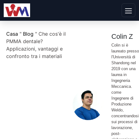
Casa
"
Blog
"
Che cos'è il
Colin Z
PMMA dentale?
Colin si è
Applicazioni, vantaggi e
laureato presso
confronto tra i materiali
l'Università di
Shandong nel
2019 con una
laurea in
Ingegneria
Meccanica.
come
Ingegnere di
Produzione
Weldo,
concentrandosi
sui processi di
lavorazione,
post-