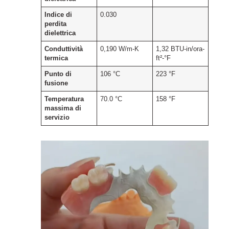
Indice di
0.030
perdita
dielettrica
Conduttività
0,190 W/m-K
1,32 BTU-in/ora-
termica
ft²-°F
Punto di
106 °C
223 °F
fusione
Temperatura
70.0 °C
158 °F
massima di
servizio