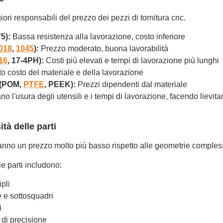
iori responsabili del prezzo dei pezzi di tornitura cnc.
5):
Bassa resistenza alla lavorazione, costo inferiore
018
,
1045
):
Prezzo moderato, buona lavorabilità
16
, 17-4PH):
Costi più elevati e tempi di lavorazione più lunghi
o costo del materiale e della lavorazione
(POM,
PTFE
, PEEK):
Prezzi dipendenti dal materiale
no l'usura degli utensili e i tempi di lavorazione, facendo lievitar
tà delle parti
 hanno un prezzo molto più basso rispetto alle geometrie comples
e parti includono:
pli
 e sottosquadri
i
i di precisione