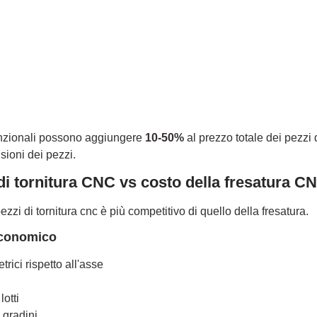
:
funzionali possono aggiungere
10-50%
al prezzo totale dei pezzi 
sioni dei pezzi.
 di tornitura CNC vs costo della fresatura C
pezzi di tornitura cnc è più competitivo di quello della fresatura.
economico
rici rispetto all'asse
lotti
 gradini