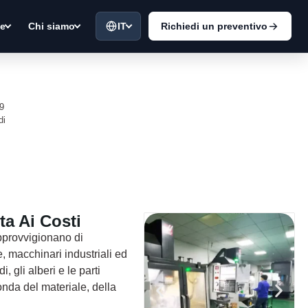
IT
Richiedi un preventivo
ie
Chi siamo
19
di
ta Ai Costi
approvvigionano di
, macchinari industriali ed
, gli alberi e le parti
conda del materiale, della