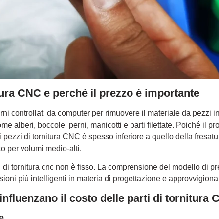
tura CNC e perché il prezzo è importante
orni controllati da computer per rimuovere il materiale da pezzi 
ome alberi, boccole, perni, manicotti e parti filettate. Poiché il 
i pezzi di tornitura CNC è spesso inferiore a quello della fres
to per volumi medio-alti.
zi di tornitura cnc non è fisso. La comprensione del modello di p
sioni più intelligenti in materia di progettazione e approvvigion
influenzano il costo delle parti di tornitura
e