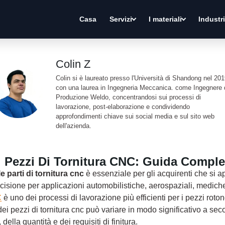
Casa
Servizi
I materiali
Industr
Colin Z
Colin si è laureato presso l'Università di Shandong nel 20
con una laurea in Ingegneria Meccanica. come Ingegnere 
Produzione Weldo, concentrandosi sui processi di
lavorazione, post-elaborazione e condividendo
approfondimenti chiave sui social media e sul sito web
dell'azienda.
 Pezzi Di Tornitura CNC: Guida Comple
e parti di tornitura cnc
è essenziale per gli acquirenti che si 
ecisione per applicazioni automobilistiche, aerospaziali, mediche
C
è uno dei processi di lavorazione più efficienti per i pezzi rotondi
 dei pezzi di tornitura cnc può variare in modo significativo a se
della quantità e dei requisiti di finitura.