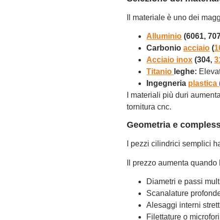
Il materiale è uno dei magg
Alluminio
(6061, 707
Carbonio
acciaio
(
1
Acciaio inox
(304,
3
Titanio
leghe:
Elevat
Ingegneria
plastica
I materiali più duri aumenta
tornitura cnc.
Geometria e complessi
I pezzi cilindrici semplici
Il prezzo aumenta quando l
Diametri e passi multi
Scanalature profonde
Alesaggi interni strett
Filettature o microfor