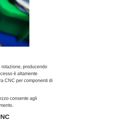
in rotazione, producendo
processo è altamente
atura CNC per componenti di
rezzo consente agli
amento.
 CNC