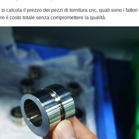
calcola il prezzo dei pezzi di tornitura cnc, quali sono i fattori 
re il costo totale senza compromettere la qualità.