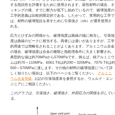
する抵抗性を評価するために使用されます。延性材料の場合、ネ
ッキングの後、すでに耐力が低下し始めているので、破壊強度の
工学的意義は比較的限定的である。したがって、実用的な工学で
は、材料の破壊抵抗を表すために引張強さ（σb）が通常使用さ
れる。
応力とひずみの関係から、破壊強度は曲線の端に相当し、引張強
度は曲線のピークに相当する。両者には違いがありますが、工学
的用途では簡略化されることがよくあります。アルミニウム合金
の場合、破壊強度は合金の種類と熱処理条件に大きく影響され、
典型的な値は約70MPaから570MPaです。例えば、純アルミニウ
ムは約70～110MPa、6061-T6は約290～320MPa、7075-T6は約
500～570MPaに達します。その他の材料の破壊強度について詳
しく知りたい場合は、以下のページをご覧ください。
アルミニ
ウム合金等級
, 上記の引張強度表を参照するか、ウェルド・エン
ジニアにご相談ください。.
このグラフは、引張強さ、破壊強さ、外部応力の関係を示してい
る。