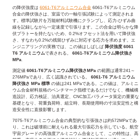
の降伏強度は
6061-T6アルミニウム合金
6061-T6アルミニウム
合金の降伏強さは、室温での一軸引張試験によって測定されま
す。標準試験片を万能材料試験機にクランプし、応力-ひずみ曲
線を記録しながら一定速度で引張ります。この合金は明らかな降
伏プラトーを持たないため、0.2%オフセット法を用いて降伏強
さ、すなわち0.2%の残留ひずみに対応する応力を求めます。エ
ンジニアリングの実務では、この値はしばしば
降伏強度 6061
T6 アルミニウム
で表される。
6061-T6アルミニウム降伏強さ
MPa
.
測定値
6061-T6アルミニウム降伏強さMPa
の範囲は通常241～
276MPaであり、広く認識されている。
6061-T6 アルミニウム
降伏強さ MPa 標準
の値は241 MPaである。この値は、アルミニ
ウム合金材料規格のベンチマーク指標であるだけでなく、機械構
造設計、応力検証、治具選定、CNC加工パラメータ策定の重要な
基礎となり、荷重負荷時、組立時、長期使用時の寸法安定性と構
造安全性に直接影響します。
7075-T6アルミニウム合金の典型的な引張強さは約572MPaであ
り、これは破壊前に耐えられる最大引張応力を示している。航空
宇宙グレードの高強度アルミニウム合金として、この特性は、高