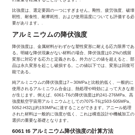
比強度は、選定要因の一つにすぎません。剛性、疲労強度、破壊
靭性、耐食性、耐摩耗性、および使用温度についても評価する必
要があります。.
アルミニウムの降伏強度
降伏強度は、金属材料がわずかな塑性変形に耐える応力限界であ
る。明確な降伏現象がない材料の場合、降伏強度は0.2%の残留
変形に対応する応力と定義される。外力がこの値を超えると、部
品は永久変形を起こし破損する。この値以下では、変形は回復可
能である。
純アルミニウムの降伏強度は7～30MPaと比較的低く、一般的に
使用されるアルミニウム合金は、熱処理や時効によって大きな差
が生じます。例えば、6061-T6の降伏強度は約241-276MPa、高
強度航空宇宙用アルミニウムとしての7075-T6は503-505MPa、
5052-H32は約193MPaに達することができます。アニール処理
された材料は一般的に強度が低く、これは構造設計や機械加工の
選択の重要な基礎となります。
6061 t6 アルミニウム降伏強度の計算方法