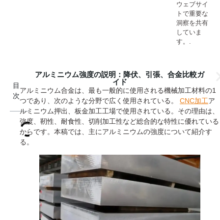
ウェブサイ
トで重要な
洞察を共有
していま
す。.
アルミニウム強度の説明：降伏、引張、合金比較ガ
イド
目
アルミニウム合金は、最も一般的に使用される機械加工材料の1
次
つであり、次のような分野で広く使用されている。
CNC加工
ア
ルミニウム押出、板金加工工場で使用されている。その理由は、
強度、靭性、耐食性、切削加工性など総合的な特性に優れている
からです。本稿では、主にアルミニウムの強度について紹介す
る。