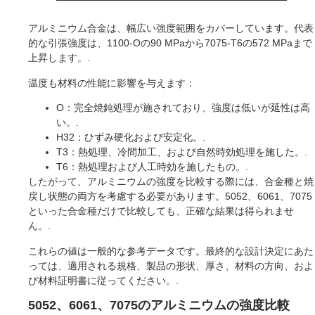
アルミニウム合金は、幅広い強度範囲をカバーしています。代表
的な引張強度は、1100-Oの90 MPaから7075-T6の572 MPaまで
上昇します。.
温度も材料の性能に影響を与えます：
O：完全焼鈍処理が施されており、強度は低いが延性は高
い。.
H32：ひずみ硬化および安定化。.
T3：熱処理、冷間加工、および自然時効処理を施した。.
T6：熱処理および人工時効を施したもの。.
したがって、アルミニウムの強度を比較する際には、合金種と焼
戻し状態の両方を考慮する必要があります。5052、6061、7075
といった合金種だけで比較しても、正確な結果は得られませ
ん。.
これらの値は一般的な参考データです。最終的な設計決定にあた
っては、適用される規格、製品の形状、厚さ、材料の方向、およ
び材料証明書に従ってください。.
5052、6061、7075のアルミニウムの強度比較