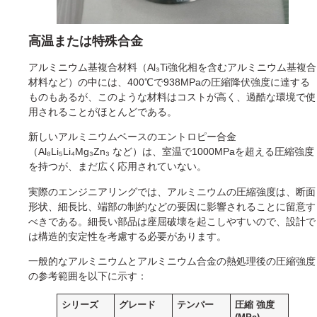
高温または特殊合金
アルミニウム基複合材料（Al₃Ti強化相を含むアルミニウム基複合
材料など）の中には、400℃で938MPaの圧縮降伏強度に達する
ものもあるが、このような材料はコストが高く、過酷な環境で使
用されることがほとんどである。
新しいアルミニウムベースのエントロピー合金
（Al₈Li₅Li₄Mg₃Zn₃ など）は、室温で1000MPaを超える圧縮強度
を持つが、まだ広く応用されていない。
実際のエンジニアリングでは、アルミニウムの圧縮強度は、断面
形状、細長比、端部の制約などの要因に影響されることに留意す
べきである。細長い部品は座屈破壊を起こしやすいので、設計で
は構造的安定性を考慮する必要があります。
一般的なアルミニウムとアルミニウム合金の熱処理後の圧縮強度
の参考範囲を以下に示す：
シリーズ
グレード
テンパー
圧縮
強度