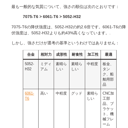
最も一般的な気質について、強さの順位は次のとおりです：
7075-T6 > 6061-T6 > 5052-H32
7075-T6の降伏強度は、5052-H32の約2.6倍です。6061-T6の降
伏強度は、5052-H32よりも約43%高くなっています。.
しかし、強さだけが選考の基準というわけではありません：
合金
相対力
成形性
耐食性
加工性
最適
5052-
ミディ
素晴ら
素晴ら
中程度
板金、
H32
アム
しい
しい
タン
ク、船
舶用部
品
6061-
高い
中程度
グッド
素晴ら
CNC加
T6
しい
工部
品、ブ
ラケッ
ト、機
械フレ
ーム