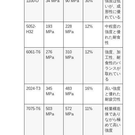
1100-O
34 MPa
90 MPa
30%
強度は低
いが、成
形性に優
れている
5052-
193
228
12%
中程度の
H32
MPa
MPa
強度と優
れた耐食
性
6061-T6
276
310
12%
強度、加
MPa
MPa
工性、耐
食性のバ
ランスが
取れてい
る
2024-T3
345
483
16%
高い強度
MPa
MPa
と優れた
耐疲労性
7075-T6
503
572
11%
軽量構造
MPa
MPa
体であり
ながら極
めて高い
強度