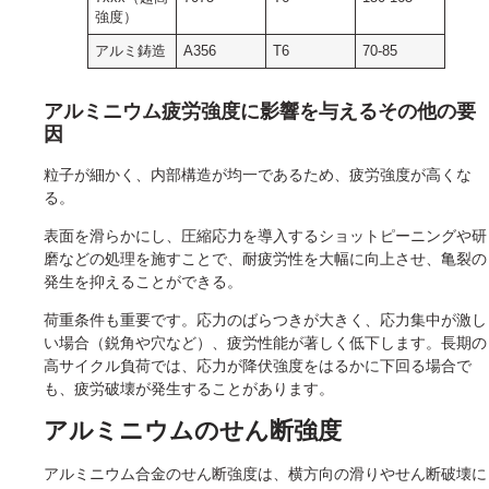
強度）
アルミ鋳造
A356
T6
70-85
アルミニウム疲労強度に影響を与えるその他の要
因
粒子が細かく、内部構造が均一であるため、疲労強度が高くな
る。
表面を滑らかにし、圧縮応力を導入するショットピーニングや研
磨などの処理を施すことで、耐疲労性を大幅に向上させ、亀裂の
発生を抑えることができる。
荷重条件も重要です。応力のばらつきが大きく、応力集中が激し
い場合（鋭角や穴など）、疲労性能が著しく低下します。長期の
高サイクル負荷では、応力が降伏強度をはるかに下回る場合で
も、疲労破壊が発生することがあります。
アルミニウムのせん断強度
アルミニウム合金のせん断強度は、横方向の滑りやせん断破壊に