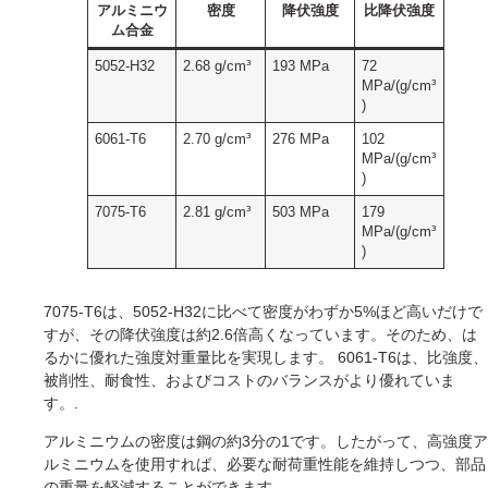
アルミニウ
密度
降伏強度
比降伏強度
ム合金
5052-H32
2.68 g/cm³
193 MPa
72
MPa/(g/cm³
)
6061-T6
2.70 g/cm³
276 MPa
102
MPa/(g/cm³
)
7075-T6
2.81 g/cm³
503 MPa
179
MPa/(g/cm³
)
7075-T6は、5052-H32に比べて密度がわずか5%ほど高いだけで
すが、その降伏強度は約2.6倍高くなっています。そのため、は
るかに優れた強度対重量比を実現します。 6061-T6は、比強度、
被削性、耐食性、およびコストのバランスがより優れていま
す。.
アルミニウムの密度は鋼の約3分の1です。したがって、高強度ア
ルミニウムを使用すれば、必要な耐荷重性能を維持しつつ、部品
の重量を軽減することができます。.