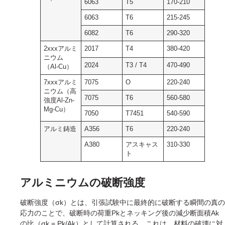
6063
T5
170-210
6063
T6
215-245
6082
T6
290-320
2xxxアルミ
2017
T4
380-420
ニウム
2024
T3 / T4
470-490
（Al-Cu）
7xxxアルミ
7075
O
220-240
ニウム（高
7075
T6
560-580
強度Al-Zn-
Mg-Cu）
7050
T7451
540-590
アルミ鋳造
A356
T6
220-240
A380
アスキャス
310-330
ト
アルミニウムの破断強度
破断強度（σk）とは、引張試験中に最終的に破断する瞬間の真の
応力のことで、破断時の荷重Pkとネッキング後の減少断面積Ak
の比（σk = Pk/Ak）として計算される。これは、材料の破壊に対