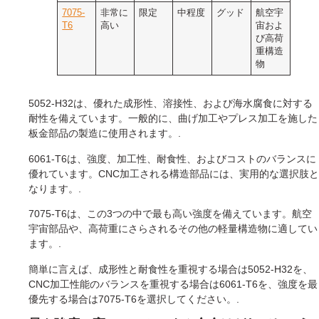
7075-
非常に
限定
中程度
グッド
航空宇
T6
高い
宙およ
び高荷
重構造
物
5052-H32は、優れた成形性、溶接性、および海水腐食に対する
耐性を備えています。一般的に、曲げ加工やプレス加工を施した
板金部品の製造に使用されます。.
6061-T6は、強度、加工性、耐食性、およびコストのバランスに
優れています。CNC加工される構造部品には、実用的な選択肢と
なります。.
7075-T6は、この3つの中で最も高い強度を備えています。航空
宇宙部品や、高荷重にさらされるその他の軽量構造物に適してい
ます。.
簡単に言えば、成形性と耐食性を重視する場合は5052-H32を、
CNC加工性能のバランスを重視する場合は6061-T6を、強度を最
優先する場合は7075-T6を選択してください。.