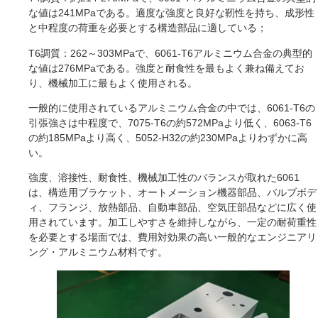
な値は241MPaである。適度な強度と良好な靭性を持ち、成形性
と中程度の荷重を必要とする構造部品に適している；
T6調質：262～303MPaで、6061-T6アルミニウム合金の典型的
な値は276MPaである。強度と耐食性を最もよく兼ね備えてお
り、機械加工に最もよく使用される。
一般的に使用されているアルミニウム合金の中では、6061-T6の
引張強さは中程度で、7075-T6の約572MPaより低く、6063-T6
の約185MPaより高く、5052-H32の約230MPaよりわずかに高
い。
強度、溶接性、耐食性、機械加工性のバランスが取れた6061
は、構造用ブラケット、オートメーション機器部品、バルブボデ
ィ、フランジ、放熱部品、自動車部品、空気圧部品などに広く使
用されています。加工しやすさを維持しながら、一定の耐荷重性
を必要とする場面では、費用対効果の高い一般的なエンジニアリ
ング・アルミニウム材料です。