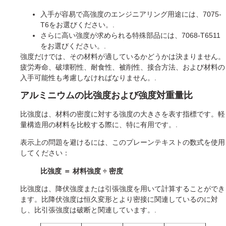
入手が容易で高強度のエンジニアリング用途には、7075-
T6をお選びください。.
さらに高い強度が求められる特殊部品には、7068-T6511
をお選びください。.
強度だけでは、その材料が適しているかどうかは決まりません。
疲労寿命、破壊靭性、耐食性、被削性、接合方法、および材料の
入手可能性も考慮しなければなりません。.
アルミニウムの比強度および強度対重量比
比強度は、材料の密度に対する強度の大きさを表す指標です。軽
量構造用の材料を比較する際に、特に有用です。.
表示上の問題を避けるには、このプレーンテキストの数式を使用
してください：
比強度 ＝ 材料強度 ÷ 密度
比強度は、降伏強度または引張強度を用いて計算することができ
ます。比降伏強度は恒久変形とより密接に関連しているのに対
し、比引張強度は破断と関連しています。.