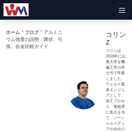
ホーム
"
ブログ
"
アルミニ
コリン
ウム強度の説明：降伏、引
Z
張、合金比較ガイド
コリンは
2019年に山
東大学を機
械工学の学
士号で卒業
しました。
ウェルド製
造エンジニ
アとして、
加工プロセ
ス、後処理
に焦点を当
て、ソーシ
ャルメディ
アや会社の