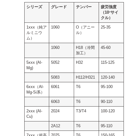
シリーズ
グレード
テンパー
疲労強度
（10⁷サイ
クル）
1xxx（純ア
1060
O（アニー
25-35
ルミニウ
ル）
ム）
1060
H18（冷間
45-60
加工）
5xxx (Al-
5052
H32
115-125
Mg)
5083
H112/H321
120-140
6xxx（Al-
6061
T6
95-100
Mg-Si系）
6063
T6
90-110
2xxx (Al-
2024
T3/T4
100-120
Cu)
2A12
T6
95-110
7xxx（超高
7075
T6
150-165