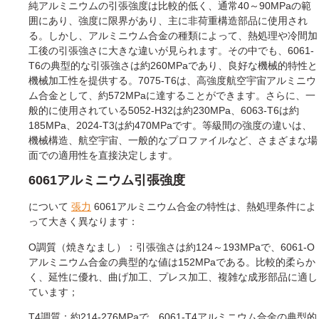
純アルミニウムの引張強度は比較的低く、通常40～90MPaの範
囲にあり、強度に限界があり、主に非荷重構造部品に使用され
る。しかし、アルミニウム合金の種類によって、熱処理や冷間加
工後の引張強さに大きな違いが見られます。その中でも、6061-
T6の典型的な引張強さは約260MPaであり、良好な機械的特性と
機械加工性を提供する。7075-T6は、高強度航空宇宙アルミニウ
ム合金として、約572MPaに達することができます。さらに、一
般的に使用されている5052-H32は約230MPa、6063-T6は約
185MPa、2024-T3は約470MPaです。等級間の強度の違いは、
機械構造、航空宇宙、一般的なプロファイルなど、さまざまな場
面での適用性を直接決定します。
6061アルミニウム引張強度
について
張力
6061アルミニウム合金の特性は、熱処理条件によ
って大きく異なります：
O調質（焼きなまし）：引張強さは約124～193MPaで、6061-O
アルミニウム合金の典型的な値は152MPaである。比較的柔らか
く、延性に優れ、曲げ加工、プレス加工、複雑な成形部品に適し
ています；
T4調質：約214-276MPaで、6061-T4アルミニウム合金の典型的