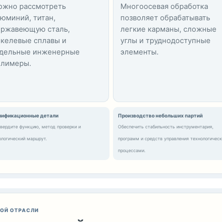
ожно рассмотреть
Многоосевая обработка
юминий, титан,
позволяет обрабатывать
ержавеющую сталь,
легкие карманы, сложные
келевые сплавы и
углы и труднодоступные
тдельные инженерные
элементы.
олимеры.
лификационные детали
Производство небольших партий
вердите функцию, метод проверки и
Обеспечить стабильность инструментария,
ологический маршрут.
программ и средств управления технологичес
процессами.
КОЙ ОТРАСЛИ