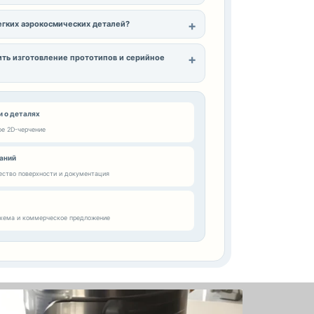
егких аэрокосмических деталей?
ть изготовление прототипов и серийное
 о деталях
ое 2D-черчение
аний
ество поверхности и документация
схема и коммерческое предложение