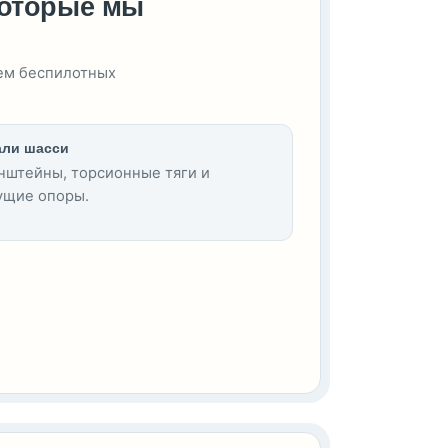
которые мы
тем беспилотных
али шасси
нштейны, торсионные тяги и
ущие опоры.