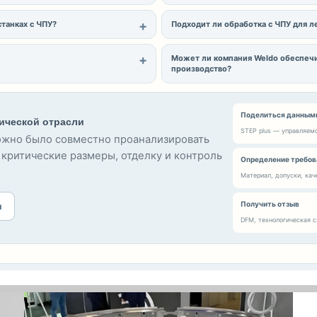
танках с ЧПУ?
Подходит ли обработка с ЧПУ для л
Может ли компания Weldo обеспечи
производство?
Поделиться данными
ической отрасли
STEP plus — управляем
можно было совместно проанализировать
 критические размеры, отделку и контроль
Определение требов
Материал, допуски, кач
Получить отзыв
и
DFM, технологическая 