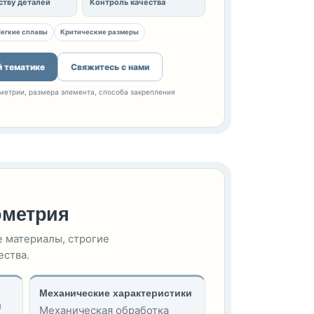
ству деталей
Контроль качества
егкие сплавы
Критические размеры
й тематике
Свяжитесь с нами
метрии, размера элемента, способа закрепления
ометрия
е материалы, строгие
ества.
Механические характеристики
и
Механическая обработка