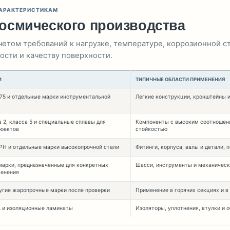
ХАРАКТЕРИСТИКАМ
осмического производства
етом требований к нагрузке, температуре, коррозионной ст
сти и качеству поверхности.
И
ТИПИЧНЫЕ ОБЛАСТИ ПРИМЕНЕНИЯ
075 и отдельные марки инструментальной
Легкие конструкции, кронштейны 
 2, класса 5 и специальные сплавы для
Компоненты с высоким соотношени
роектов
стойкостью
4PH и отдельные марки высокопрочной стали
Фитинги, корпуса, валы и детали,
марки, предназначенные для конкретных
Шасси, инструменты и механическ
менения
угие жаропрочные марки после проверки
Применение в горячих секциях и в
A и изоляционные ламинаты
Изоляторы, уплотнения, втулки и