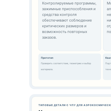
Контролируемые программы,
М
зажимные приспособления и
ал
средства контроля
н
обеспечивают соблюдение
ни
критических размеров и
о
возможность повторных
п
заказов.
Прототип
Ква
Проверить соответствие, геометрию и выбор
Подт
материала.
техн
ТИПОВЫЕ ДЕТАЛИ С ЧПУ ДЛЯ АЭРОКОСМИЧЕС