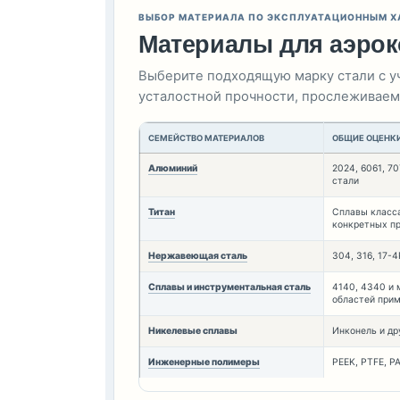
ВЫБОР МАТЕРИАЛА ПО ЭКСПЛУАТАЦИОННЫМ 
Материалы для аэрок
Выберите подходящую марку стали с уч
усталостной прочности, прослеживаемо
СЕМЕЙСТВО МАТЕРИАЛОВ
ОБЩИЕ ОЦЕНК
Алюминий
2024, 6061, 7
стали
Титан
Сплавы класса
конкретных п
Нержавеющая сталь
304, 316, 17-
Сплавы и инструментальная сталь
4140, 4340 и 
областей при
Никелевые сплавы
Инконель и др
Инженерные полимеры
PEEK, PTFE, P