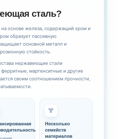
веющая сталь?
 на основе железа, содержащий хром и
ром образует пассивную
 защищает основной металл и
розионную стойкость.
состава нержавеющие стали
 ферритные, мартенситные и другие
чается своим соотношением прочности,
батываемости.
ансированная
Несколько
зводительность
семейств
материалов
ошение