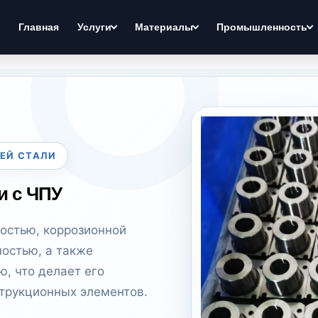
Главная
Услуги
Материалы
Промышленность
ЕЙ СТАЛИ
и с ЧПУ
остью, коррозионной
остью, а также
, что делает его
трукционных элементов.