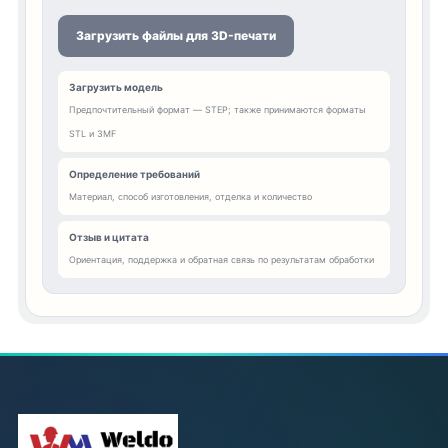
Загрузить файлы для 3D-печати
Загрузить модель
Предпочтительный формат — STEP; также принимаются форматы
STL и 3MF
Определение требований
Материал, способ изготовления, отделка и количество
Отзыв и цитата
Ориентация, поддержка и обратная связь по результатам обработки