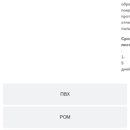
обра
пок
прот
отпе
паль
Сро
пос
:
1-
5
дней
ПВХ
POM