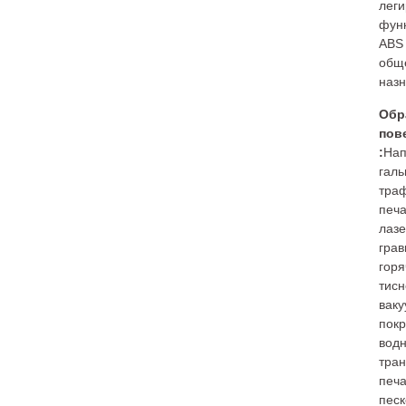
лег
фун
ABS
общ
назн
Обр
пов
:
Нап
галь
тра
печа
лаз
грав
горя
тисн
вак
покр
вод
тра
печа
песк