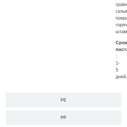
грав
галь
покр
горя
штам
Срок
пост
:
1-
5
дней.
PE
PP