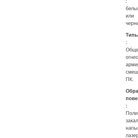
:
белы
или
черн
Тип
:
Обще
огнес
арми
смеш
ПК.
Обра
пове
:
Поли
закал
напы
лазе