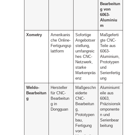
Bearbeitun
g von
6063-
Aluminiu
m
Xometry
Amerikanis
Sofortige
Maßgeferti
che Online-
Angebotser
gte CNC-
Fertigungsp
stellung,
Teile aus
lattform
umfangreic
6063-
hes CNC-
Aluminium,
Netzwerk,
Prototypen
starke
und
Markenpräs
Serienfertig
enz
ung
Weldo-
Hersteller
Maßgeschn
Aluminiumt
Bearbeitun
für CNC-
eiderte
eile aus
g
Bearbeitun
CNC-
6063,
g in
Bearbeitun
Präzisionsk
Dongguan
g,
omponente
Prototypen
n und
bau,
Serienbear
Fertigung
beitung
von