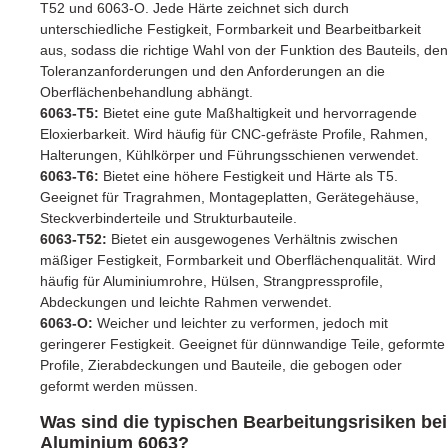
T52 und 6063-O. Jede Härte zeichnet sich durch
unterschiedliche Festigkeit, Formbarkeit und Bearbeitbarkeit
aus, sodass die richtige Wahl von der Funktion des Bauteils, den
Toleranzanforderungen und den Anforderungen an die
Oberflächenbehandlung abhängt.
6063-T5:
Bietet eine gute Maßhaltigkeit und hervorragende
Eloxierbarkeit. Wird häufig für CNC-gefräste Profile, Rahmen,
Halterungen, Kühlkörper und Führungsschienen verwendet.
6063-T6:
Bietet eine höhere Festigkeit und Härte als T5.
Geeignet für Tragrahmen, Montageplatten, Gerätegehäuse,
Steckverbinderteile und Strukturbauteile.
6063-T52:
Bietet ein ausgewogenes Verhältnis zwischen
mäßiger Festigkeit, Formbarkeit und Oberflächenqualität. Wird
häufig für Aluminiumrohre, Hülsen, Strangpressprofile,
Abdeckungen und leichte Rahmen verwendet.
6063-O:
Weicher und leichter zu verformen, jedoch mit
geringerer Festigkeit. Geeignet für dünnwandige Teile, geformte
Profile, Zierabdeckungen und Bauteile, die gebogen oder
geformt werden müssen.
Was sind die typischen Bearbeitungsrisiken bei
Aluminium 6063?