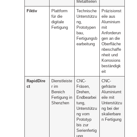
Metallteilen
Fiktiv
Plattform
Technische
Präzisionst
für die
Unterstützu
eile aus
digitale
ng,
Aluminium
Fertigung
Prototypen
mit
bau,
Anforderun
Fertigungsb
gen an die
earbeitung
Oberfläche
nbeschaffe
nheit und
Korrosions
beständigk
eit
RapidDire
Dienstleiste
CNC-
CNC-
ct
r im
Fräsen,
gefräste
Bereich
Drehen,
Aluminiumt
Fertigung in
Endbearbei
eile mit
Shenzhen
tung,
Unterstützu
Unterstützu
ng bei der
ng vom
skalierbare
Prototyp
n Fertigung
bis zur
Serienfertig
ung