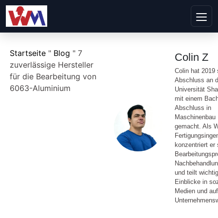
Startseite
"
Blog
"
7
Colin Z
zuverlässige Hersteller
Colin hat 2019
für die Bearbeitung von
Abschluss an d
6063-Aluminium
Universität Sh
mit einem Bach
Abschluss in
Maschinenbau
gemacht. Als 
Fertigungsinge
konzentriert er 
Bearbeitungspr
Nachbehandlu
und teilt wichti
Einblicke in so
Medien und auf
Unternehmensw