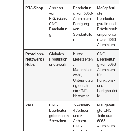
PTJ-Shop
Anbieter
Bearbeitun
Maßgeferti
von
g von 6063-
gte
Präzisions-
Aluminium,
Bearbeitun
CNC-
Fertigung
gsteile und
Bearbeitun
von
Präzisionsk
g
Sonderteile
omponente
n
n aus 6063-
Aluminium
Protolabs-
Globales
Kurze
CNC-
Netzwerk /
Produktion
Lieferzeiten
Bearbeitun
Hubs
snetzwerk
,
g von 6063-
Materialaus
Aluminium
wahl,
für
Unterstützu
Funktions-
ng durch
und
ein CNC-
Fertigbautei
Netzwerk
le
VMT
CNC-
3-Achsen-,
Maßgeferti
Bearbeitun
4-Achsen-
gte CNC-
gsbetrieb in
und 5-
Teile aus
Shenzhen
Achsen-
6063-
CNC-
Aluminium