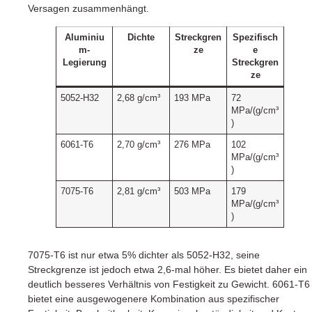
Versagen zusammenhängt.
Aluminiu
Dichte
Streckgren
Spezifisch
m-
ze
e
Legierung
Streckgren
ze
5052-H32
2,68 g/cm³
193 MPa
72
MPa/(g/cm³
)
6061-T6
2,70 g/cm³
276 MPa
102
MPa/(g/cm³
)
7075-T6
2,81 g/cm³
503 MPa
179
MPa/(g/cm³
)
7075-T6 ist nur etwa 5% dichter als 5052-H32, seine
Streckgrenze ist jedoch etwa 2,6-mal höher. Es bietet daher ein
deutlich besseres Verhältnis von Festigkeit zu Gewicht. 6061-T6
bietet eine ausgewogenere Kombination aus spezifischer