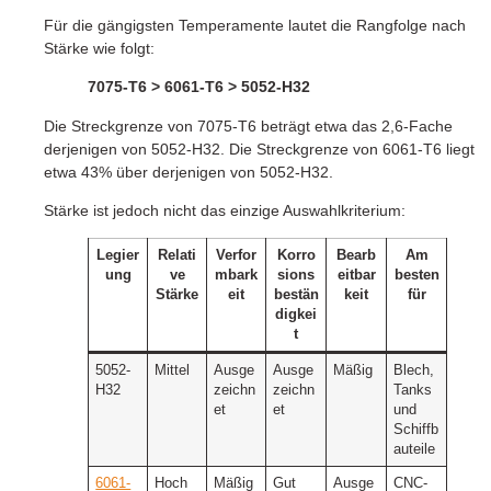
Für die gängigsten Temperamente lautet die Rangfolge nach
Stärke wie folgt:
7075-T6 > 6061-T6 > 5052-H32
Die Streckgrenze von 7075-T6 beträgt etwa das 2,6-Fache
derjenigen von 5052-H32. Die Streckgrenze von 6061-T6 liegt
etwa 43% über derjenigen von 5052-H32.
Stärke ist jedoch nicht das einzige Auswahlkriterium:
Legier
Relati
Verfor
Korro
Bearb
Am
ung
ve
mbark
sions
eitbar
besten
Stärke
eit
bestän
keit
für
digkei
t
5052-
Mittel
Ausge
Ausge
Mäßig
Blech,
H32
zeichn
zeichn
Tanks
et
et
und
Schiffb
auteile
6061-
Hoch
Mäßig
Gut
Ausge
CNC-