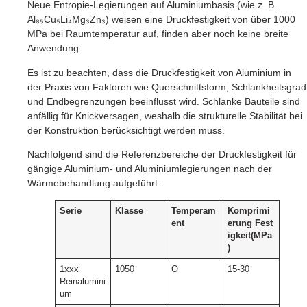
Neue Entropie-Legierungen auf Aluminiumbasis (wie z. B.
Al₈₅Cu₅Li₄Mg₃Zn₃) weisen eine Druckfestigkeit von über 1000
MPa bei Raumtemperatur auf, finden aber noch keine breite
Anwendung.
Es ist zu beachten, dass die Druckfestigkeit von Aluminium in
der Praxis von Faktoren wie Querschnittsform, Schlankheitsgrad
und Endbegrenzungen beeinflusst wird. Schlanke Bauteile sind
anfällig für Knickversagen, weshalb die strukturelle Stabilität bei
der Konstruktion berücksichtigt werden muss.
Nachfolgend sind die Referenzbereiche der Druckfestigkeit für
gängige Aluminium- und Aluminiumlegierungen nach der
Wärmebehandlung aufgeführt:
Serie
Klasse
Temperam
Komprimi
ent
erung
Fest
igkeit(MPa
)
1xxx
1050
O
15-30
Reinalumini
um