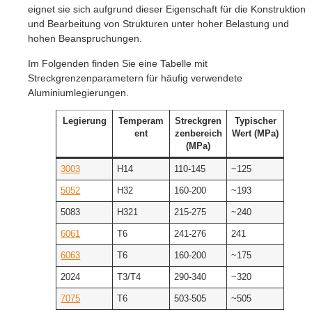
eignet sie sich aufgrund dieser Eigenschaft für die Konstruktion
und Bearbeitung von Strukturen unter hoher Belastung und
hohen Beanspruchungen.
Im Folgenden finden Sie eine Tabelle mit
Streckgrenzenparametern für häufig verwendete
Aluminiumlegierungen.
Legierung
Temperam
Streckgren
Typischer
ent
zenbereich
Wert (MPa)
(MPa)
3003
H14
110-145
~125
5052
H32
160-200
~193
5083
H321
215-275
~240
6061
T6
241-276
241
6063
T6
160-200
~175
2024
T3/T4
290-340
~320
7075
T6
503-505
~505