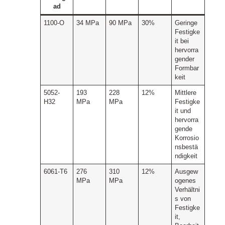
ad
1100-O
34 MPa
90 MPa
30%
Geringe
Festigke
it bei
hervorra
gender
Formbar
keit
5052-
193
228
12%
Mittlere
H32
MPa
MPa
Festigke
it und
hervorra
gende
Korrosio
nsbestä
ndigkeit
6061-T6
276
310
12%
Ausgew
MPa
MPa
ogenes
Verhältni
s von
Festigke
it,