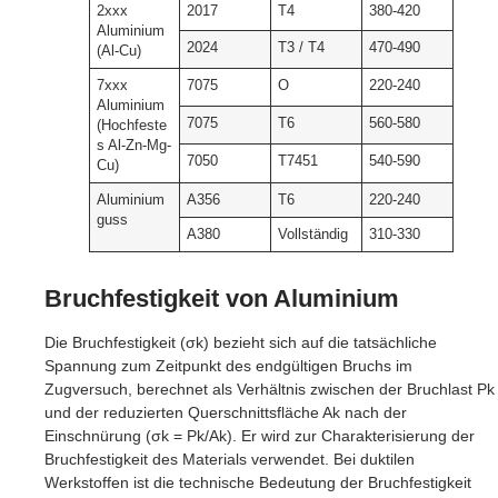
2xxx
2017
T4
380-420
Aluminium
2024
T3 / T4
470-490
(Al-Cu)
7xxx
7075
O
220-240
Aluminium
7075
T6
560-580
(Hochfeste
s Al-Zn-Mg-
7050
T7451
540-590
Cu)
Aluminium
A356
T6
220-240
guss
A380
Vollständig
310-330
Bruchfestigkeit von Aluminium
Die Bruchfestigkeit (σk) bezieht sich auf die tatsächliche
Spannung zum Zeitpunkt des endgültigen Bruchs im
Zugversuch, berechnet als Verhältnis zwischen der Bruchlast Pk
und der reduzierten Querschnittsfläche Ak nach der
Einschnürung (σk = Pk/Ak). Er wird zur Charakterisierung der
Bruchfestigkeit des Materials verwendet. Bei duktilen
Werkstoffen ist die technische Bedeutung der Bruchfestigkeit