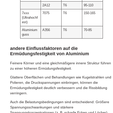
2A12
T6
95-110
7xxx
7075
T6
150-165
(Ultrahochf
est)
Aluminium
A356
T6
70-85
guss
andere Einflussfaktoren auf die
Ermüdungsfestigkeit von Aluminium
Feinere Körner und eine gleichmäßigere innere Struktur führen
zu einer höheren Ermüdungsfestigkeit.
Glattere Oberflächen und Behandlungen wie Kugelstrahlen und
Polieren, die Druckspannungen einbringen, können die
Ermüdungsfestigkeit deutlich verbessern und die Rissbildung
verringern.
Auch die Belastungsbedingungen sind entscheidend: Größere
Spannungsschwankungen und stärkere
Spannungskonzentrationen (z. B. scharfe Ecken und Löcher)