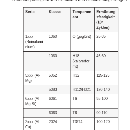
Serie
Klasse
Temperam
Ermüdung
ent
sfestigkeit
(10⁷
Zyklen)
1xxx
1060
O (geglüht)
25-35
(Reinalumi
nium)
1060
H18
45-60
(kaltverfor
mt)
5xxx (Al-
5052
H32
115-125
Mg)
5083
H112/H321
120-140
6xxx (Al-
6061
T6
95-100
Mg-Si)
6063
T6
90-110
2xxx (Al-
2024
T3/T4
100-120
Cu)