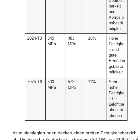
Bearbeit
barkeit
und
Korrosio
nsbestä
ndigkeit
2024-T3
345
483
16%
Hohe
MPa
MPa
Festigke
it und
gute
Ermüdun
gsbestä
ndigkeit
7075-T6
503
572
11%
Sehr
MPa
MPa
hohe
Festigke
it bei
Leichtba
ukonstru
ktionen
Aluminiumlegierungen decken einen breiten Festigkeitsbereich
ab. Die typische Zugfestigkeit steigt von 90 MPa bei 1100-O auf