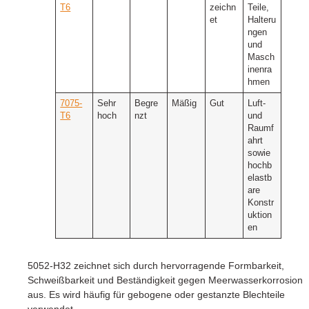
T6
zeichn
Teile,
et
Halteru
ngen
und
Masch
inenra
hmen
7075-
Sehr
Begre
Mäßig
Gut
Luft-
T6
hoch
nzt
und
Raumf
ahrt
sowie
hochb
elastb
are
Konstr
uktion
en
5052-H32 zeichnet sich durch hervorragende Formbarkeit,
Schweißbarkeit und Beständigkeit gegen Meerwasserkorrosion
aus. Es wird häufig für gebogene oder gestanzte Blechteile