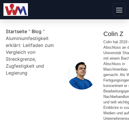
Startseite
"
Blog
"
Colin Z
Aluminiumfestigkeit
Colin hat 2019
erklärt: Leitfaden zum
Abschluss an d
Vergleich von
Universität Sh
Streckgrenze,
mit einem Bach
Abschluss in
Zugfestigkeit und
Maschinenbau
Legierung
gemacht. Als 
Fertigungsinge
konzentriert er 
Bearbeitungspr
Nachbehandlu
und teilt wichti
Einblicke in so
Medien und auf
Unternehmensw