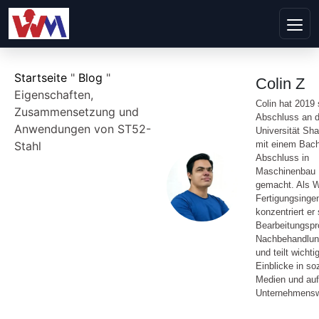
Startseite
"
Blog
"
Colin Z
Eigenschaften,
Colin hat 2019
Zusammensetzung und
Abschluss an d
Anwendungen von ST52-
Universität Sh
Stahl
mit einem Bach
Abschluss in
Maschinenbau
gemacht. Als 
Fertigungsinge
konzentriert er 
Bearbeitungspr
Nachbehandlu
und teilt wichti
Einblicke in so
Medien und auf
Unternehmensw