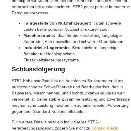
benötigen wir Materialien, die rohe Stärke mit ausgezeichneter
Verarbeitbarkeit ausbalancieren. ST52 passt perfekt in moderne
Fertigungsprozesse.
Fahrgestelle von Nutzfahrzeugen:
Halten schwere
Lasten bei maximaler Nutzlast strukturell stabil.
Maschinenteile:
Ideal für die Herstellung langlebiger
Zahnräder, Antriebswellen und schwerer Grundplatten.
Industrielle Lagertanks:
Bietet sichere, langlebige
Behälter für Hochkapazitäts-
Flüssigkeitslagerungssysteme.
Schlussfolgerung
ST52-Kohlenstoffstahl ist ein hochfestes Strukturmaterial mit
ausgezeichneter Schweißbarkeit und Bearbeitbarkeit, das in
Bauwesen, Maschinenbau und Hochdruckanwendungen weit
verbreitet ist. Seine stabile Zusammensetzung und zuverlässige
mechanische Leistung machen ihn zu einer idealen Aufwertung
gegenüber Standard-Kohlenstoffstählen.
Für weitere Details oder ein individuelles ST52-
Verarbeitungsangebot, zögern Sie nicht zu
Kontakt
Weldo