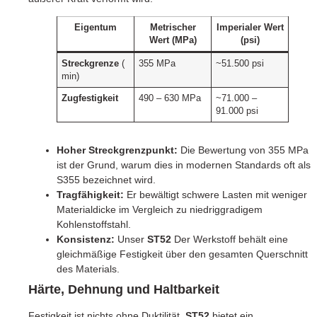
Eigentum
Metrischer
Imperialer Wert
Wert (MPa)
(psi)
Streckgrenze
(
355 MPa
~51.500 psi
min)
Zugfestigkeit
490 – 630 MPa
~71.000 –
91.000 psi
Hoher Streckgrenzpunkt:
Die Bewertung von 355 MPa
ist der Grund, warum dies in modernen Standards oft als
S355 bezeichnet wird.
Tragfähigkeit:
Er bewältigt schwere Lasten mit weniger
Materialdicke im Vergleich zu niedriggradigem
Kohlenstoffstahl.
Konsistenz:
Unser
ST52
Der Werkstoff behält eine
gleichmäßige Festigkeit über den gesamten Querschnitt
des Materials.
Härte, Dehnung und Haltbarkeit
Festigkeit ist nichts ohne Duktilität.
ST52
bietet ein