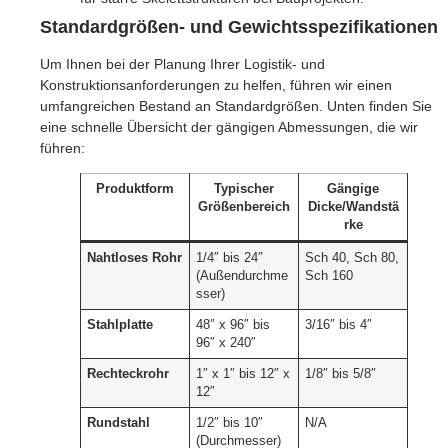
Standardgrößen- und Gewichtsspezifikationen
Um Ihnen bei der Planung Ihrer Logistik- und
Konstruktionsanforderungen zu helfen, führen wir einen
umfangreichen Bestand an Standardgrößen. Unten finden Sie
eine schnelle Übersicht der gängigen Abmessungen, die wir
führen:
Produktform
Typischer
Gängige
Größenbereich
Dicke/Wandstä
rke
Nahtloses Rohr
1/4″ bis 24″
Sch 40, Sch 80,
(Außendurchme
Sch 160
sser)
Stahlplatte
48″ x 96″ bis
3/16″ bis 4″
96″ x 240″
Rechteckrohr
1″ x 1″ bis 12″ x
1/8″ bis 5/8″
12″
Rundstahl
1/2″ bis 10″
N/A
(Durchmesser)