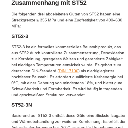
Zusammenhang mit ST52
Die folgenden drei abgeleiteten Güten von ST52 haben eine
Streckgrenze ≥ 355 MPa und eine Zugfestigkeit von 490–630
MPa:
ST52-3
ST52-3 ist ein formelles kommerzielles Baustahlprodukt, das
aus ST52 durch kontrollierte Zusammensetzung, Desoxidation
zur Kornfeinung, geregeltes Walzen und garantierte Zähigkeit
bei niedrigen Temperaturen entwickelt wurde. Es gehört zum
deutschen DIN-Standard (
DIN 17100
) als niedriglegierter
hochfester Baustahl. Es erfordert qualifizierte Kerbenergie bei
0°C, mit einer Dehnung von mindestens 18%, und bietet gute
Schweißbarkeit und Formbarkeit. Es wird häufig in tragenden
und geschweißten Strukturen verwendet.
ST52-3N
Basierend auf ST52-3 enthält diese Güte eine Stickstoffzugabe
und Wärmebehandlung zur weiteren Kornfeinung. Es erfüllt die
Aufprallanforderungen bei -20°C, was es für Umgebungen mit