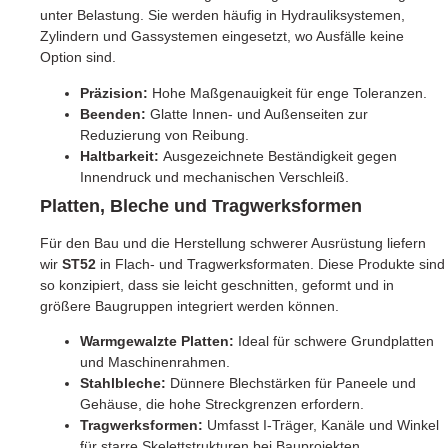
unter Belastung. Sie werden häufig in Hydrauliksystemen,
Zylindern und Gassystemen eingesetzt, wo Ausfälle keine
Option sind.
Präzision:
Hohe Maßgenauigkeit für enge Toleranzen.
Beenden:
Glatte Innen- und Außenseiten zur
Reduzierung von Reibung.
Haltbarkeit:
Ausgezeichnete Beständigkeit gegen
Innendruck und mechanischen Verschleiß.
Platten, Bleche und Tragwerksformen
Für den Bau und die Herstellung schwerer Ausrüstung liefern
wir
ST52
in Flach- und Tragwerksformaten. Diese Produkte sind
so konzipiert, dass sie leicht geschnitten, geformt und in
größere Baugruppen integriert werden können.
Warmgewalzte Platten:
Ideal für schwere Grundplatten
und Maschinenrahmen.
Stahlbleche:
Dünnere Blechstärken für Paneele und
Gehäuse, die hohe Streckgrenzen erfordern.
Tragwerksformen:
Umfasst I-Träger, Kanäle und Winkel
für starre Skelettstrukturen bei Bauprojekten.