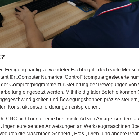
C?
en Fertigung häufig verwendeter Fachbegriff, doch viele Mensc
ht für „Computer Numerical Control“ (computergesteuerte num
bei der Computerprogramme zur Steuerung der Bewegungen vo
earbeitung eingesetzt werden. Mithilfe digitaler Befehle könn
ngsgeschwindigkeiten und Bewegungsbahnen präzise steuern,
e den Konstruktionsanforderungen entsprechen.
eht CNC nicht nur für eine bestimmte Art von Anlage, sondern au
ng. Ingenieure senden Anweisungen an Werkzeugmaschinen üb
odurch die Maschinen Schneid-, Fräs-, Dreh- und andere Be