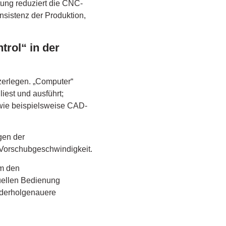
tung reduziert die CNC-
nsistenz der Produktion,
rol“ in der
zerlegen. „Computer“
est und ausführt;
 wie beispielsweise CAD-
gen der
Vorschubgeschwindigkeit.
um den
uellen Bedienung
iederholgenauere