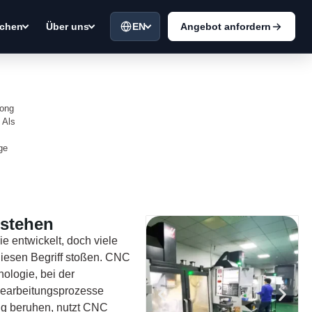
EN
Angebot anfordern
chen
Über uns
dong
 Als
ge
rstehen
e entwickelt, doch viele
iesen Begriff stoßen. CNC
ologie, bei der
earbeitungsprozesse
ng beruhen, nutzt CNC