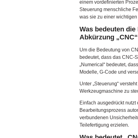
einem vordefinierten Proz
Steuerung menschliche Feh
was sie zu einer wichtigen
Was bedeuten die 
Abkürzung „CNC“
Um die Bedeutung von CNC 
bedeutet, dass das CNC-S
„Numerical“ bedeutet, das
Modelle, G-Code und vers
Unter „Steuerung“ versteh
Werkzeugmaschine zu steu
Einfach ausgedrückt nutz
Bearbeitungsprozess autom
verbundenen Unsicherheite
Teilefertigung erzielen.
Was bedeutet „CNC