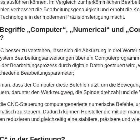
ess ausführen können. Im Vergleich zur herkömmlichen Bearbei
ler, verbessert die Bearbeitungsgenauigkeit und erhöht die Ko
 Technologie in der modernen Präzisionsfertigung macht.
Begriffe „Computer“, „Numerical“ und „Cont
?
besser zu verstehen, lässt sich die Abkürzung in drei Wörter 
ystem Bearbeitungsanweisungen über ein Computerprogramm li
s der Bearbeitungsprozess durch digitale Daten gesteuert wird,
chiedene Bearbeitungsparameter;
t man, dass der Computer diese Befehle nutzt, um die Bewegun
ern, darunter den Werkzeugweg, die Spindeldrehzahl und die 
t die CNC-Steuerung computergenerierte numerische Befehle, 
atisch zu steuern. Dadurch können Hersteller die mit der man
n reduzieren und gleichzeitig eine stabilere, präzisere und w
“ in der Fertigung?