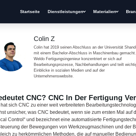
Startseite
Dienstleistungen
Materialien
Bran
Colin Z
Colin hat 2019 seinen Abschluss an der Universität Shan
mit einem Bachelor-Abschluss in Maschinenbau gemacht.
Weldo Fertigungsingenieur konzentriert er sich auf
Bearbeitungsprozesse, Nachbehandlungen und teilt wichti
Einblicke in sozialen Medien und auf der
Unternehmenswebsite.
deutet CNC? CNC In Der Fertigung Ve
hat sich CNC zu einer weit verbreiteten Bearbeitungstechnologi
st unsicher, was CNC bedeutet, wenn sie zum ersten Mal auf d
cal Control“ und bezeichnet eine automatisierte Fertigungstechn
teuerung der Bewegungen von Werkzeugmaschinen und der B
gleich zu herkömmlichen Methoden, die auf manueller Bedienu