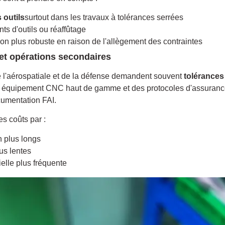
 outils
surtout dans les travaux à tolérances serrées
s d'outils ou réaffûtage
ion plus robuste en raison de l'allègement des contraintes
 et opérations secondaires
e l'aérospatiale et de la défense demandent souvent
tolérances
n équipement CNC haut de gamme et des protocoles d'assurance
cumentation FAI.
s coûts par :
 plus longs
us lentes
ielle plus fréquente