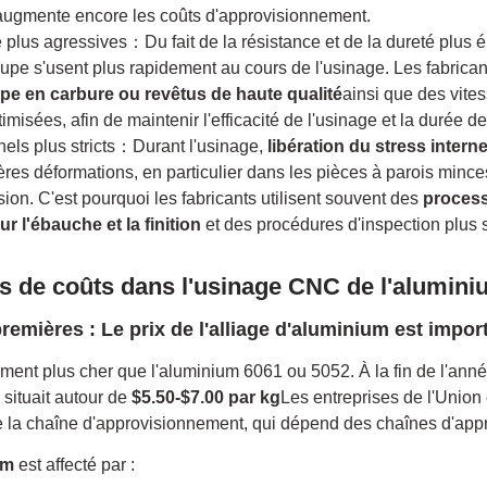
 augmente encore les coûts d'approvisionnement.
 plus agressives：Du fait de la résistance et de la dureté plus 
oupe s'usent plus rapidement au cours de l'usinage. Les fabrica
upe en carbure ou revêtus de haute qualité
ainsi que des vite
misées, afin de maintenir l'efficacité de l'usinage et la durée de v
els plus stricts：Durant l'usinage,
libération du stress intern
ères déformations, en particulier dans les pièces à parois mince
ision. C'est pourquoi les fabricants utilisent souvent des
process
r l'ébauche et la finition
et des procédures d'inspection plus s
rs de coûts dans l'usinage CNC de l'alumin
remières : Le prix de l'alliage d'aluminium est impor
ment plus cher que l'aluminium 6061 ou 5052. À la fin de l'anné
 situait autour de
$5.50-$7.00 par kg
Les entreprises de l'Unio
e la chaîne d'approvisionnement, qui dépend des chaînes d'ap
um
est affecté par :