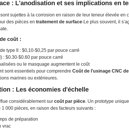
ace : L'anodisation et ses implications en 
ont sujettes à la corrosion en raison de leur teneur élevée en c
pour des pièces en
traitement de surface
-Le plus souvent, il s'
ate.
de coût :
e type II : $0,10-$0,25 par pouce carré
) : $0.30-$0.60 par pouce carré
nalisées ou le masquage augmentent le coût
ent sont essentiels pour comprendre
Coût de l'usinage CNC de
ations marines ou extérieures.
ion : Les économies d'échelle
influe considérablement sur
coût par pièce
. Un prototype uniqu
 1 000 pièces, en raison des facteurs suivants :
mps de préparation
n vrac