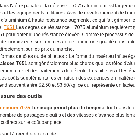
s l'aérospatiale et la défense：7075 aluminium est largement u
s et les équipements militaires. Avec le développement de l'indu
d'aluminium à haute résistance augmente, ce qui fait grimper le
s.
T651
Les degrés de résistance：7075 aluminium requièrent 
51
pour obtenir une résistance élevée. Comme le processus de 
e fournisseurs sont en mesure de fournir une qualité constante,
directement sur les prix du marché.
formes de tôles ou de billettes：La forme du matériau influe ég
paisses T651
sont généralement plus chères que les tôles d'al
émentaires et des traitements de détente. Les billettes et les 
des coûts supplémentaires en raison des exigences en matière d
end souvent entre $2,50 et $3,50/kg, ce qui représente un facteu
 usure des outils
uminium 7075
l'usinage prend plus de temps
surtout dans le 
nombre de passages d'outils et des vitesses d'avance plus le
t direct sur le coût par pièce.
 sont à prendre en compte :