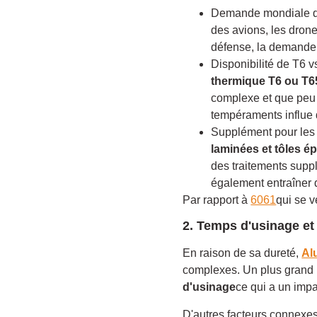
Demande mondiale dan
des avions, les drone
défense, la demande 
Disponibilité de T6 v
thermique T6 ou T6
complexe et que peu d
tempéraments influe 
Supplément pour les 
laminées et tôles é
des traitements suppl
également entraîner 
Par rapport à
6061
qui se v
2. Temps d'usinage et
En raison de sa dureté,
Al
complexes. Un plus grand 
d'usinage
ce qui a un impac
D'autres facteurs connexes