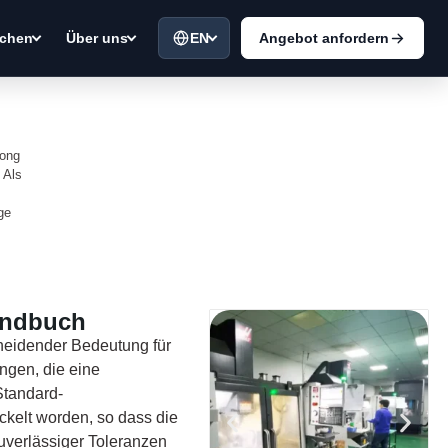
EN
Angebot anfordern
chen
Über uns
dong
 Als
ge
andbuch
cheidender Bedeutung für
ngen, die eine
Standard-
ickelt worden, so dass die
zuverlässiger Toleranzen