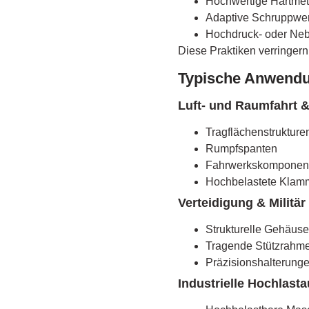
Hochwertige Hartmet
Adaptive Schruppw
Hochdruck- oder Neb
Diese Praktiken verringern
Typische Anwendu
Luft- und Raumfahrt &
Tragflächenstruktur
Rumpfspanten
Fahrwerkskomponen
Hochbelastete Klam
Verteidigung & Militär
Strukturelle Gehäus
Tragende Stützrahm
Präzisionshalterung
Industrielle Hochlast