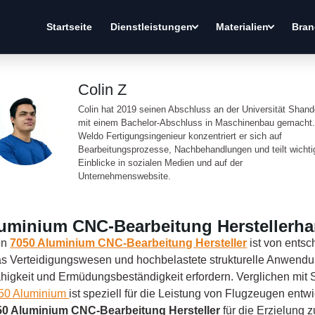
Startseite
Dienstleistungen
Materialien
Bran
Colin Z
Colin hat 2019 seinen Abschluss an der Universität Shan
mit einem Bachelor-Abschluss in Maschinenbau gemacht.
Weldo Fertigungsingenieur konzentriert er sich auf
Bearbeitungsprozesse, Nachbehandlungen und teilt wichti
Einblicke in sozialen Medien und auf der
Unternehmenswebsite.
luminium CNC-Bearbeitung Herstellerh
en
7050 Aluminium CNC-Bearbeitung Hersteller
ist von ents
das Verteidigungswesen und hochbelastete strukturelle Anwendu
ähigkeit und Ermüdungsbeständigkeit erfordern. Verglichen mit 
50 Aluminium
ist speziell für die Leistung von Flugzeugen entw
50 Aluminium CNC-Bearbeitung Hersteller
für die Erzielung 