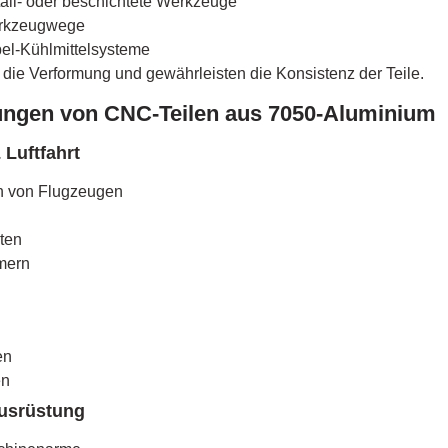
all- oder beschichtete Werkzeuge
erkzeugwege
el-Kühlmittelsysteme
 die Verformung und gewährleisten die Konsistenz der Teile.
ngen von CNC-Teilen aus 7050-Aluminium
 Luftfahrt
en von Flugzeugen
ten
mern
e
en
en
ausrüstung