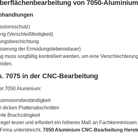
Oberflächenbearbeitung von 7050-Aluminiu
behandlungen
rosionsschutz)
ung (Verschleißfestigkeit)
rungsbeschichtung
esserung der Ermüdungslebensdauer)
g muss sorgfältig kontrolliert werden, um eine Verschlechteru
eiden.
. 7075 in der CNC-Bearbeitung
tet 7050 Aluminium:
rrosionsbeständigkeit
i dicken Plattenabschnitten
rte Bruchzähigkeit
 Regel teurer und erfordert ein höheres Maß an Fachkenntnissen
Firma unterstreicht.
7050 Aluminium CNC-Bearbeitung Herste