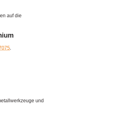
en auf die
nium
7075
.
metallwerkzeuge und