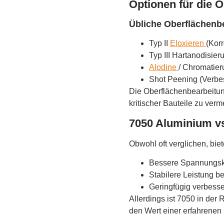
Optionen für die 
Übliche Oberflächen
Typ II
Eloxieren
(Kor
Typ III Hartanodisier
Alodine
/ Chromatie
Shot Peening (Verb
Die Oberflächenbearbeitun
kritischer Bauteile zu verm
7050 Aluminium vs
Obwohl oft verglichen, bie
Bessere Spannungsko
Stabilere Leistung be
Geringfügig verbesse
Allerdings ist 7050 in der
den Wert einer erfahrenen 