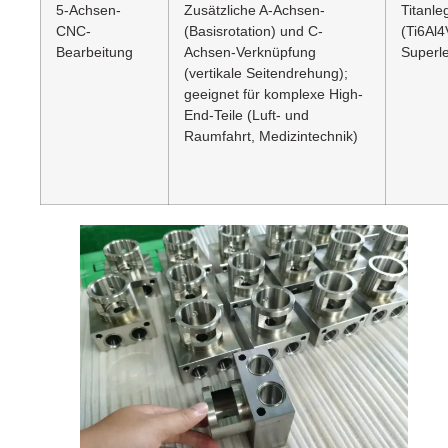
5-Achsen-
Zusätzliche A-Achsen-
Titanle
CNC-
(Basisrotation) und C-
(Ti6Al4
Bearbeitung
Achsen-Verknüpfung
Superl
(vertikale Seitendrehung);
geeignet für komplexe High-
End-Teile (Luft- und
Raumfahrt, Medizintechnik)