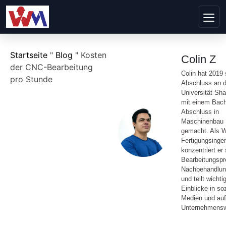
Startseite
"
Blog
"
Kosten
Colin Z
der CNC-Bearbeitung
Colin hat 2019
pro Stunde
Abschluss an d
Universität Sh
mit einem Bach
Abschluss in
Maschinenbau
gemacht. Als 
Fertigungsinge
konzentriert er 
Bearbeitungspr
Nachbehandlu
und teilt wichti
Einblicke in so
Medien und auf
Unternehmensw