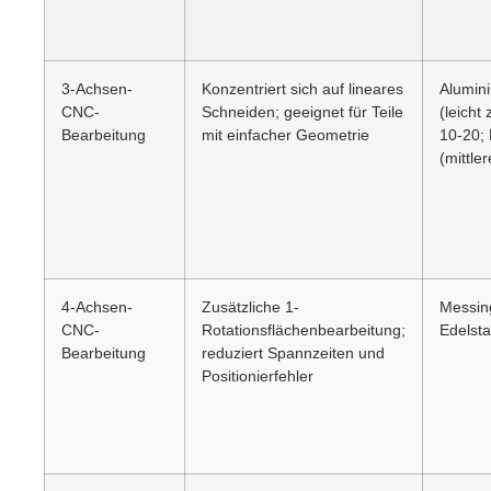
3-Achsen-
Konzentriert sich auf lineares
Alumin
CNC-
Schneiden; geeignet für Teile
(leicht
Bearbeitung
mit einfacher Geometrie
10-20; 
(mittle
4-Achsen-
Zusätzliche 1-
Messin
CNC-
Rotationsflächenbearbeitung;
Edelsta
Bearbeitung
reduziert Spannzeiten und
Positionierfehler