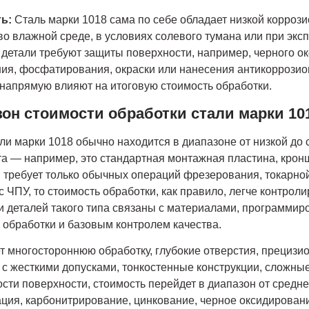
ть:
Сталь марки 1018 сама по себе обладает низкой коррози
 влажной среде, в условиях солевого тумана или при экс
 детали требуют защиты поверхности, например, черного о
ия, фосфатирования, окраски или нанесения антикоррозион
напрямую влияют на итоговую стоимость обработки.
он стоимости обработки стали марки 10
ли марки 1018 обычно находится в диапазоне от низкой до 
та — например, это стандартная монтажная пластина, кронш
 требует только обычных операций фрезерования, токарной
с ЧПУ, то стоимость обработки, как правило, легче контрол
и деталей такого типа связаны с материалами, программир
обработки и базовым контролем качества.
т многостороннюю обработку, глубокие отверстия, прецизио
 с жесткими допусками, тонкостенные конструкции, сложн
сти поверхности, стоимость перейдет в диапазон от средне
ция, карбонитрирование, цинкование, черное оксидирован