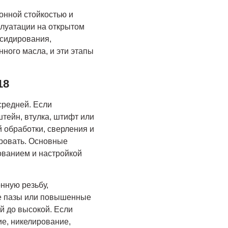
онной стойкостью и
плуатации на открытом
ксидирования,
ного масла, и эти этапы
18
средней. Если
тейн, втулка, штифт или
 обработки, сверления и
ировать. Основные
ованием и настройкой
нную резьбу,
ые пазы или повышенные
й до высокой. Если
ие, никелирование,