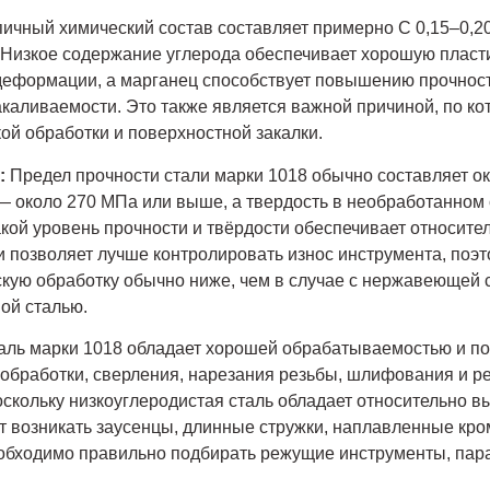
ичный химический состав составляет примерно C 0,15–0,20
. Низкое содержание углерода обеспечивает хорошую пласт
 деформации, а марганец способствует повышению прочност
каливаемости. Это также является важной причиной, по ко
ой обработки и поверхностной закалки.
ь:
Предел прочности стали марки 1018 обычно составляет о
— около 270 МПа или выше, а твердость в необработанном 
кой уровень прочности и твёрдости обеспечивает относите
 позволяет лучше контролировать износ инструмента, поэт
кую обработку обычно ниже, чем в случае с нержавеющей 
ой сталью.
аль марки 1018 обладает хорошей обрабатываемостью и по
обработки, сверления, нарезания резьбы, шлифования и р
оскольку низкоуглеродистая сталь обладает относительно в
т возникать заусенцы, длинные стружки, наплавленные кр
еобходимо правильно подбирать режущие инструменты, пар