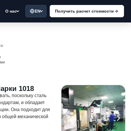
EN
Получить расчет стоимости
О нас
со
а
ыми
арки 1018
вать, поскольку сталь
ндартам, и обладает
ции. Она подходит для
ля общей механической