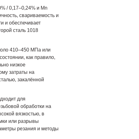
% / 0,17–0,24% и Mn
ичность, свариваемость и
и и обеспечивает
торой сталь 1018
коло 410–450 МПа или
состоянии, как правило,
льно низкое
ому затраты на
сталью, закалённой
дходит для
езьбовой обработки на
ысокой вязкостью, в
омки или разрывы
аметры резания и методы