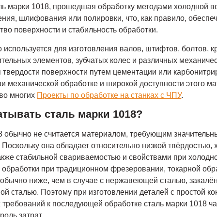
аль марки 1018, прошедшая обработку методами холодной в
ения, шлифования или полировки, что, как правило, обеспе
ство поверхности и стабильность обработки.
 используется для изготовления валов, штифтов, болтов, 
тельных элементов, зубчатых колес и различных механичес
 твердости поверхности путем цементации или карбонитри
и механической обработке и широкой доступности этого ма
во многих
Проекты по обработке на станках с ЧПУ
.
атывать сталь марки 1018?
8 обычно не считается материалом, требующим значительны
 Поскольку она обладает относительно низкой твёрдостью,
акже стабильной свариваемостью и свойствами при холодн
 обработки при традиционном фрезеровании, токарной обр
 обычно ниже, чем в случае с нержавеющей сталью, закалё
ой сталью. Поэтому при изготовлении деталей с простой к
 требований к последующей обработке сталь марки 1018 ча
роль затрат.