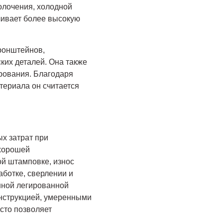
олочения, холодной
чивает более высокую
кронштейнов,
ких деталей. Она также
рования. Благодаря
териала он считается
х затрат при
 хорошей
ой штамповке, износ
аботке, сверлении и
нной легированной
онструкцией, умеренными
сто позволяет