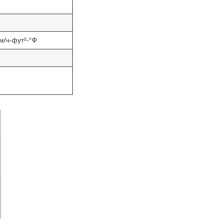
м/ч-фут²-°Ф