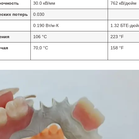
рочность
30.0 кВ/мм
762 кВ/дюйм
еских потерь
0.030
0.190 Вт/м-К
1.32 БТЕ-дюй
ения
106 °C
223 °F
очая
70,0 °C
158 °F