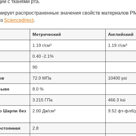
ии с тканями рта.
мирует распространенные значения свойств материалов 
из
Sciencedirect
.
Метрический
Английский
1.19 г/см³
1.19 г/см³
0.40 -2.1%
90
ыв
72.0 МПа
10400 psi
рыве
8.0 %
3.215 ГПа
466.3 ksi
о Шарпи без
2.00 Дж/см²
9.52 фт-флб/
остоянная
2.8