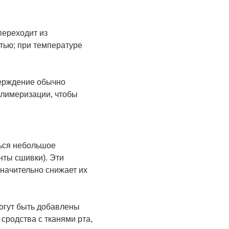
переходит из
тью; при температуре
верждение обычно
олимеризации, чтобы
ься небольшое
нты сшивки). Эти
начительно снижает их
огут быть добавлены
сродства с тканями рта,