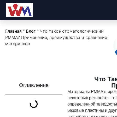
Главная
"
Блог
"
Что такое стоматологический
PMMA? Применение, преимущества и сравнение
материалов
Что Та
П
Оглавление
Материалы PMMA широко 
некоторых регионах — о
определенной твердость
базовые пластины и друг
подробно расскажу о зна