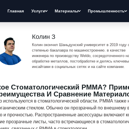
Главная
Услуги
Материалы
Промышленность
Колин З
Колин окончил Шаньдунский университет в 2019 году 
степенью бакалавра по машиностроению. в качестве
инженера по производству Weldo, сосредоточенного н
обработке металлов, постобработке и делясь ключев
инсайтами в социальных сетях и на сайте компании.
кое Стоматологический PMMA? Прим
реимущества И Сравнение Материал
используются в стоматологической области. PMMA также н
рганическим стеклом. Обычно он прозрачный по внешнему в
ю и прочностью. Распространенные аксессуары включают ко
ие прозрачные листы, часто встречающиеся в стоматологич
ниях, связанных с PMMA в стоматологии.