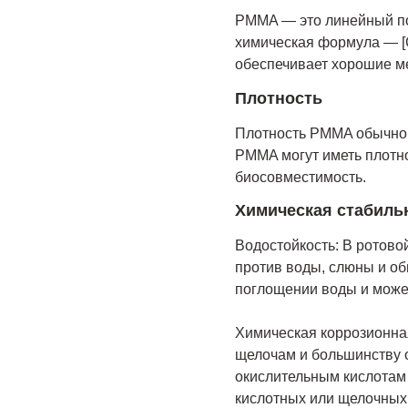
PMMA — это линейный по
химическая формула — [
обеспечивает хорошие м
Плотность
Плотность PMMA обычно н
PMMA могут иметь плотно
биосовместимость.
Химическая стабиль
Водостойкость: В ротов
против воды, слюны и об
поглощении воды и может
Химическая коррозионная
щелочам и большинству о
окислительным кислотам
кислотных или щелочных