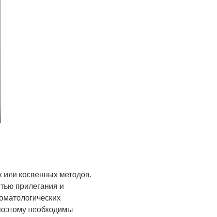
 или косвенных методов.
стью прилегания и
томатологических
 поэтому необходимы