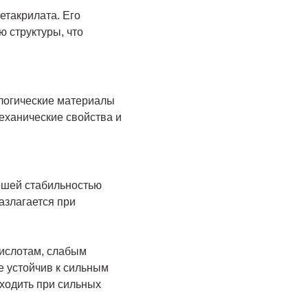
такрилата. Его
 структуры, что
ологические материалы
механические свойства и
ошей стабильностью
азлагается при
кислотам, слабым
е устойчив к сильным
ходить при сильных