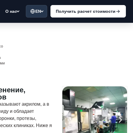
EN
Получить расчет стоимости
О нас
со
а
ыми
енение,
ов
азывают акрилом, а в
иду и обладает
ронки, протезы,
еских клиниках. Ниже я