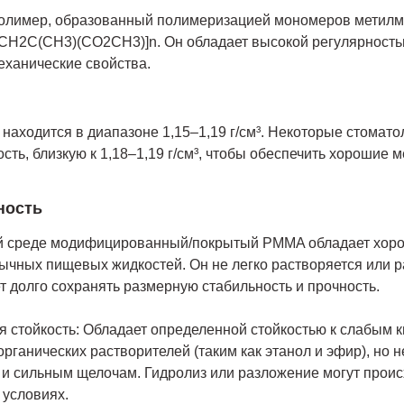
лимер, образованный полимеризацией мономеров метилме
CH2C(CH3)(CO2CH3)]n. Он обладает высокой регулярностью
еханические свойства.
аходится в диапазоне 1,15–1,19 г/см³. Некоторые стомат
сть, близкую к 1,18–1,19 г/см³, чтобы обеспечить хорошие 
ность
ой среде модифицированный/покрытый PMMA обладает хор
ычных пищевых жидкостей. Он не легко растворяется или р
 долго сохранять размерную стабильность и прочность.
 стойкость: Обладает определенной стойкостью к слабым 
рганических растворителей (таким как этанол и эфир), но н
 и сильным щелочам. Гидролиз или разложение могут проис
 условиях.